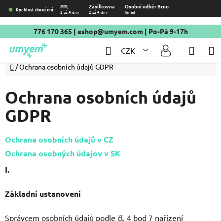
Přejít
PPL
Zásilkovna
Osobní odběr Brno
Rychlost doručení
2 až 4 dny
2 až 4 dny
Ihned
na
obsah
776 170 365
|
eshop@umyem.com
| Po-Pá 9-17h
Hledat
NÁKU
CZK
KOŠÍ
Domů
/
Ochrana osobních údajů GDPR
Ochrana osobních údajů
GDPR
Ochrana osobních údajů v CZ
Ochrana osobných údajov v SK
I.
Základní ustanovení
Správcem osobních údajů podle čl. 4 bod 7 nařízení