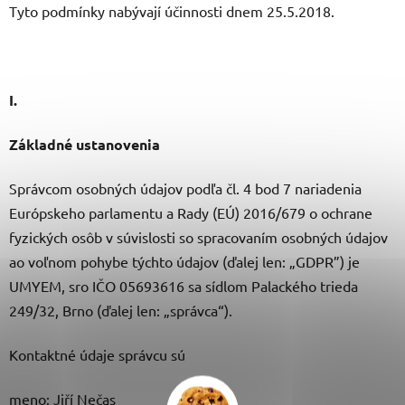
Tyto podmínky nabývají účinnosti dnem 25.5.2018.
I.
Základné ustanovenia
Správcom osobných údajov podľa čl. 4 bod 7 nariadenia
Európskeho parlamentu a Rady (EÚ) 2016/679 o ochrane
fyzických osôb v súvislosti so spracovaním osobných údajov
ao voľnom pohybe týchto údajov (ďalej len: „GDPR”) je
UMYEM, sro IČO 05693616 sa sídlom Palackého trieda
249/32, Brno (ďalej len: „správca“).
Kontaktné údaje správcu sú
meno: Jiří Nečas