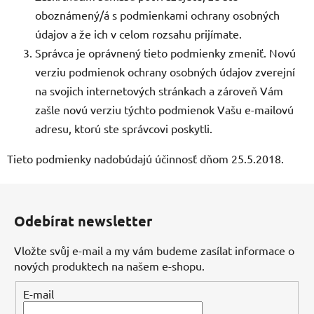
oboznámený/á s podmienkami ochrany osobných
údajov a že ich v celom rozsahu prijímate.
Správca je oprávnený tieto podmienky zmeniť. Novú
verziu podmienok ochrany osobných údajov zverejní
na svojich internetových stránkach a zároveň Vám
zašle novú verziu týchto podmienok Vašu e-mailovú
adresu, ktorú ste správcovi poskytli.
Tieto podmienky nadobúdajú účinnosť dňom 25.5.2018.
Z
á
Odebírat newsletter
p
a
Vložte svůj e-mail a my vám budeme zasílat informace o
t
nových produktech na našem e-shopu.
í
E-mail