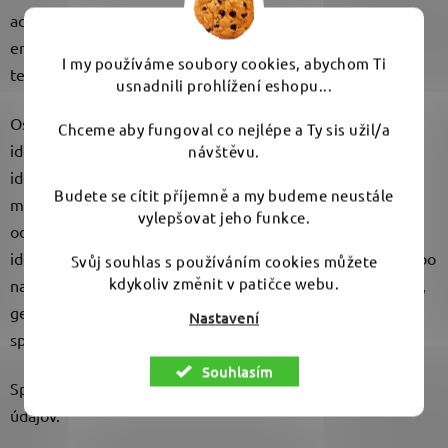
adresa: Vranovská 2
email: necas@umyem.com
I my používáme soubory cookies, abychom Ti
telefón: + 420 776 170 777
usnadnili prohlížení eshopu...
Osobnými údajmi sa rozumejú všetky informácie o
Chceme aby fungoval co nejlépe a Ty sis užil/a
identifikovanej alebo identifikovateľnej fyzickej osobe;
návštěvu.
identifikovateľnou fyzickou osobou je fyzická osoba, ktorú
Budete se cítit příjemně a my budeme neustále
možno priamo alebo nepriamo identifikovať, najmä
vylepšovat jeho funkce.
odkazom na určitý identifikátor, napríklad meno,
identifikačné číslo, lokačné údaje, sieťový identifikátor alebo
Svůj souhlas s používáním cookies můžete
kdykoliv změnit v patičce webu.
na jeden alebo viac zvláštnych prvkov fyzické, fyziologické,
genetické, psychické, ekonomické, kultúrne alebo
Nastavení
spoločenské identity tejto fyzickej osoby.
Souhlasím
Správca nemenoval poverencov na ochranu osobných
údajov.