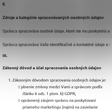
II.

Zdroje a kategórie spracovávaných osobných údajov
Správca spracováva osobné údaje, ktoré ste mu poskytol/a ale
Správca spracováva Vaše identifikačné a kontaktné údaje a ú
III.
Zákonný dôvod a účel spracovania osobných údajov
Zákonným dôvodom spracovania osobných údajov je:
plnenie zmluvy medzi Vami a správcom podľa
článku 6 ods. 1 písm. b) GDPR,
oprávnený záujem správcu na poskytovaní
priameho marketingu (najmä na zasielanie