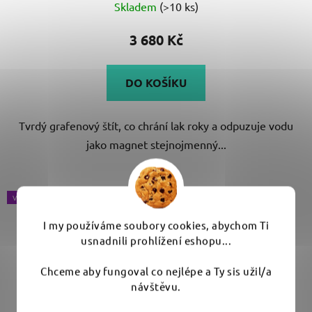
3 680 Kč
DO KOŠÍKU
Tvrdý grafenový štít, co chrání lak roky a odpuzuje vodu
jako magnet stejnojmenný...
VÝBĚR VARIANT
I my používáme soubory cookies, abychom Ti
usnadnili prohlížení eshopu...
Chceme aby fungoval co nejlépe a Ty sis užil/a
návštěvu.
Budete se cítit příjemně a my budeme neustále