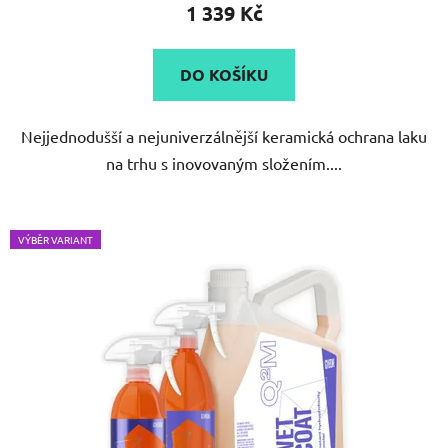
1 339 Kč
je
5,0
DO KOŠÍKU
z
5
Nejjednodušší a nejuniverzálnější keramická ochrana laku
hvězdiček.
na trhu s inovovaným složením....
VÝBĚR VARIANT