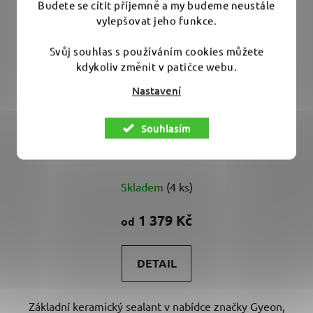
vylepšovat jeho funkce.
Svůj souhlas s používáním cookies můžete
kdykoliv změnit v patičce webu.
Nastavení
Gyeon Q2 One EVO - základní keramická ochrana
Souhlasím
laku
Průměrné
Skladem
(4 ks)
hodnocení
produktu
1 379 Kč
od
je
4,5
DETAIL
z
5
Základní keramický sealant v nabídce značky Gyeon,
hvězdiček.