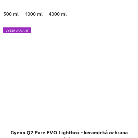
500 ml
1000 ml
4000 ml
VÝBĚR VARIANT
Gyeon Q2 Pure EVO Lightbox - keramická ochrana
laku