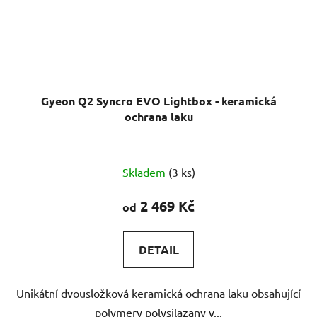
Gyeon Q2 Syncro EVO Lightbox - keramická
ochrana laku
Průměrné
Skladem
(3 ks)
hodnocení
produktu
2 469 Kč
od
je
5,0
DETAIL
z
5
Unikátní dvousložková keramická ochrana laku obsahující
hvězdiček.
polymery polysilazany v...