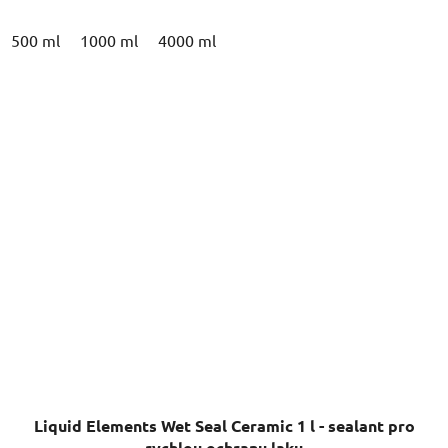
500 ml
1000 ml
4000 ml
Liquid Elements Wet Seal Ceramic 1 l - sealant pro
rychlou ochranu laku