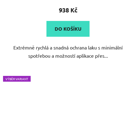
produktu
938 Kč
je
5,0
DO KOŠÍKU
z
5
Extrémně rychlá a snadná ochrana laku s minimální
hvězdiček.
spotřebou a možností aplikace přes...
VÝBĚR VARIANT