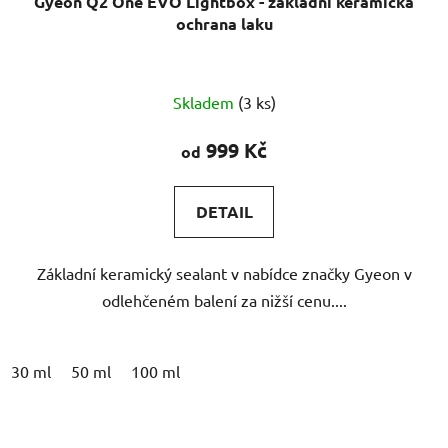
ochrana laku
Průměrné
Skladem
(3 ks)
hodnocení
produktu
999 Kč
od
je
5,0
DETAIL
z
5
Základní keramický sealant v nabídce značky Gyeon v
hvězdiček.
odlehčeném balení za nižší cenu....
30 ml
50 ml
100 ml