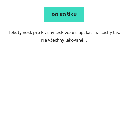
4,7
DO KOŠÍKU
z
5
Tekutý vosk pro krásný lesk vozu s aplikací na suchý lak.
hvězdiček.
Na všechny lakované...