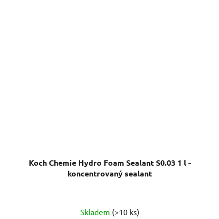
Koch Chemie Hydro Foam Sealant S0.03 1 l -
koncentrovaný sealant
Průměrné
Skladem
(>10 ks)
hodnocení