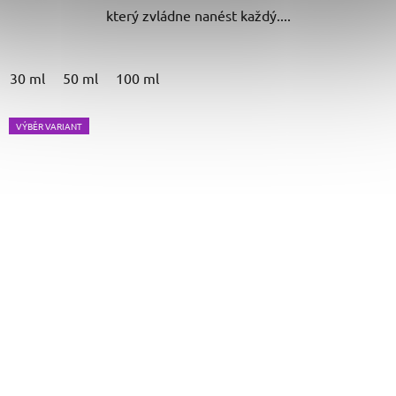
který zvládne nanést každý....
30 ml
50 ml
100 ml
VÝBĚR VARIANT