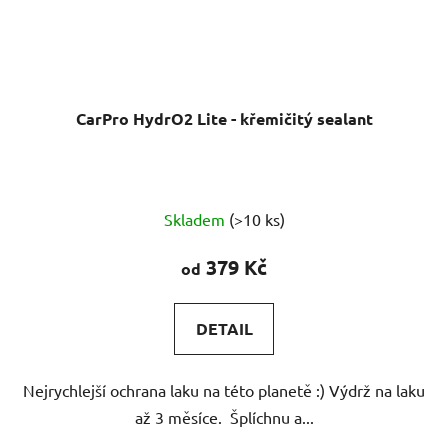
CarPro HydrO2 Lite - křemičitý sealant
Průměrné
Skladem
(>10 ks)
hodnocení
produktu
379 Kč
od
je
4,4
DETAIL
z
5
Nejrychlejší ochrana laku na této planetě :) Výdrž na laku
hvězdiček.
až 3 měsíce. Šplíchnu a...