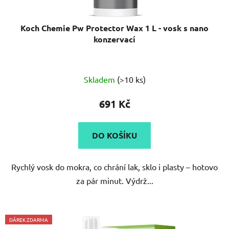
ů
Koch Chemie Pw Protector Wax 1 L - vosk s nano
konzervací
Průměrné
Skladem
(>10 ks)
hodnocení
produktu
691 Kč
je
5,0
DO KOŠÍKU
z
5
Rychlý vosk do mokra, co chrání lak, sklo i plasty – hotovo
hvězdiček.
za pár minut. Výdrž...
DÁREK ZDARMA