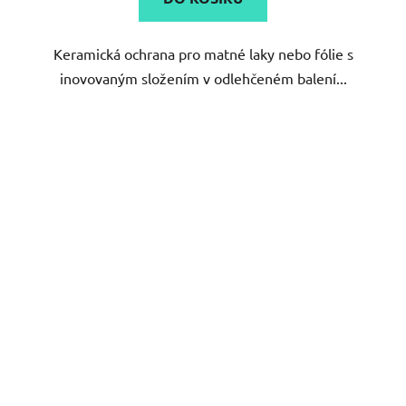
5
Keramická ochrana pro matné laky nebo fólie s
hvězdiček.
inovovaným složením v odlehčeném balení...