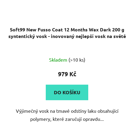
Soft99 New Fusso Coat 12 Months Wax Dark 200 g
syntentický vosk - inovovaný nejlepší vosk na světě
Průměrné
Skladem
(>10 ks)
hodnocení
produktu
979 Kč
je
5,0
DO KOŠÍKU
z
5
Výjimečný vosk na tmavé odstíny laku obsahující
hvězdiček.
polymery, které zaručují opravdu...