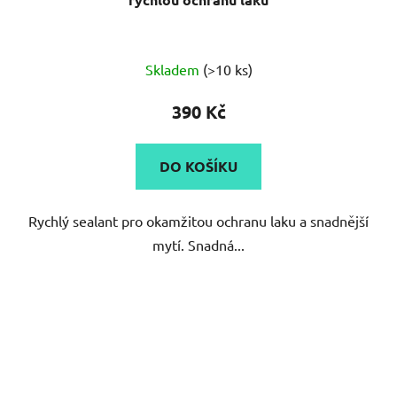
Průměrné
Skladem
(>10 ks)
hodnocení
produktu
390 Kč
je
5,0
DO KOŠÍKU
z
5
Rychlý sealant pro okamžitou ochranu laku a snadnější
hvězdiček.
mytí. Snadná...