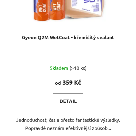
Gyeon Q2M WetCoat - křemičitý sealant
Průměrné
Skladem
(>10 ks)
hodnocení
produktu
359 Kč
od
je
5,0
DETAIL
z
5
Jednoduchost, čas a přesto fantastické výsledky.
hvězdiček.
Popravdě neznám efektivnější způsob...