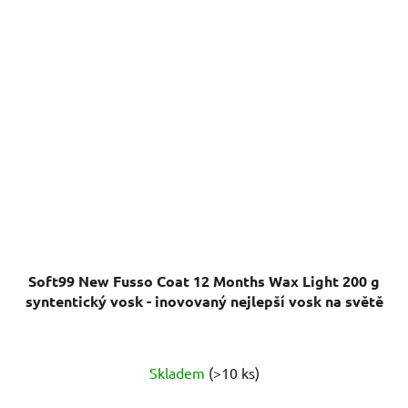
Soft99 New Fusso Coat 12 Months Wax Light 200 g
syntentický vosk - inovovaný nejlepší vosk na světě
Průměrné
Skladem
(>10 ks)
hodnocení
produktu
979 Kč