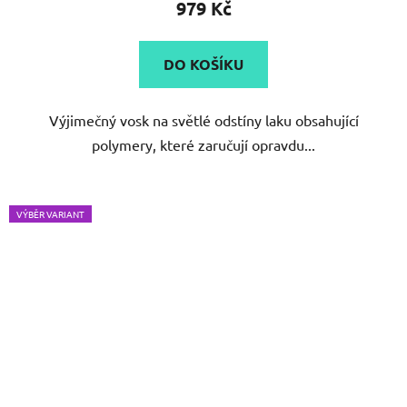
je
5,0
DO KOŠÍKU
z
5
Výjimečný vosk na světlé odstíny laku obsahující
hvězdiček.
polymery, které zaručují opravdu...
VÝBĚR VARIANT