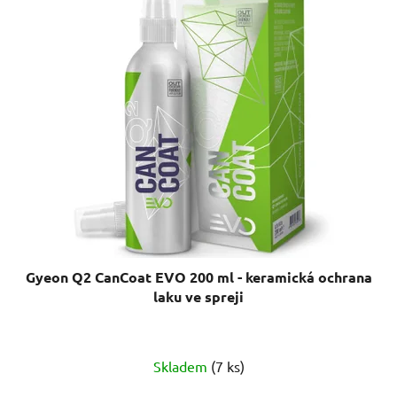
Gyeon Q2 CanCoat EVO 200 ml - keramická ochrana
laku ve spreji
Průměrné
Skladem
(7 ks)
hodnocení
produktu