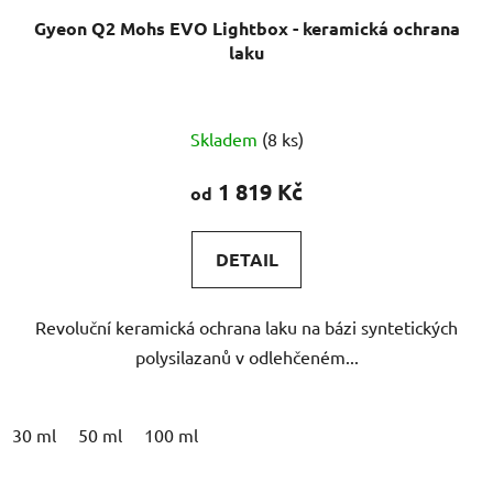
Gyeon Q2 Mohs EVO Lightbox - keramická ochrana
laku
Průměrné
Skladem
(8 ks)
hodnocení
produktu
1 819 Kč
od
je
5,0
DETAIL
z
5
Revoluční keramická ochrana laku na bázi syntetických
hvězdiček.
polysilazanů v odlehčeném...
30 ml
50 ml
100 ml