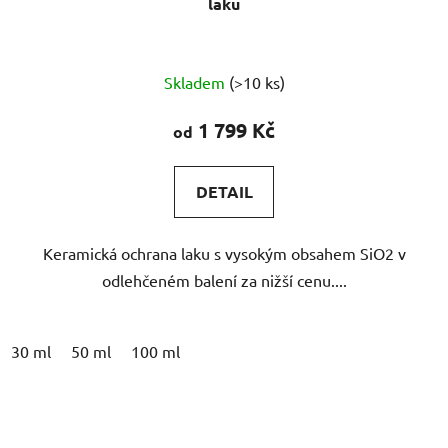
Průměrné
Skladem
(>10 ks)
hodnocení
produktu
1 799 Kč
od
je
5,0
DETAIL
z
5
Keramická ochrana laku s vysokým obsahem SiO2 v
hvězdiček.
odlehčeném balení za nižší cenu....
30 ml
50 ml
100 ml