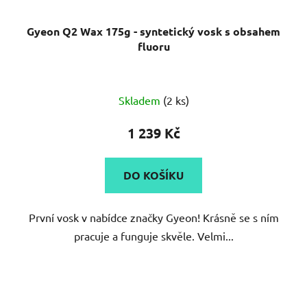
Gyeon Q2 Wax 175g - syntetický vosk s obsahem
fluoru
Průměrné
Skladem
(2 ks)
hodnocení
produktu
1 239 Kč
je
5,0
DO KOŠÍKU
z
5
První vosk v nabídce značky Gyeon! Krásně se s ním
hvězdiček.
pracuje a funguje skvěle. Velmi...