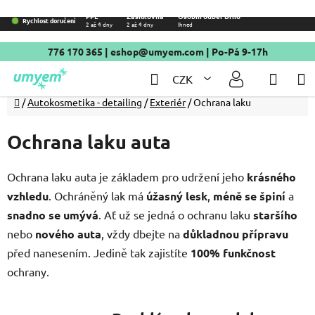
Přejít
PPL
Zásilkovna
Osobní odběr Brno
Rychlost doručení
2 až 4 dny
2 až 4 dny
Ihned
na
obsah
776 170 365
|
eshop@umyem.com
| Po-Pá 9-17h
Hledat
NÁKU
CZK
KOŠÍ
Domů
/
Autokosmetika - detailing
/
Exteriér
/
Ochrana laku
Ochrana laku auta
Ochrana laku auta je základem pro udržení jeho
krásného
vzhledu
. Ochráněný lak má
úžasný lesk
,
méně se špiní
a
snadno se umývá
. Ať už se jedná o ochranu laku
staršího
nebo
nového auta
, vždy dbejte na
důkladnou přípravu
před nanesením. Jedině tak zajistíte
100% funkčnost
ochrany.
Rychlá ochrana laku