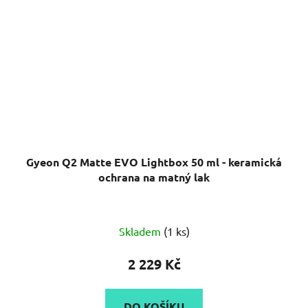
Gyeon Q2 Matte EVO Lightbox 50 ml - keramická
ochrana na matný lak
Průměrné
Skladem
(1 ks)
hodnocení
produktu
2 229 Kč
je
5,0
DO KOŠÍKU
z