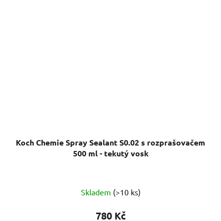
Koch Chemie Spray Sealant S0.02 s rozprašovačem
500 ml - tekutý vosk
Průměrné
Skladem
(>10 ks)
hodnocení
produktu
780 Kč
je