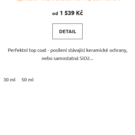
1 539 Kč
od
DETAIL
Perfektní top coat - posílení stávající keramické ochrany,
nebo samostatná SiO2...
30 ml
50 ml