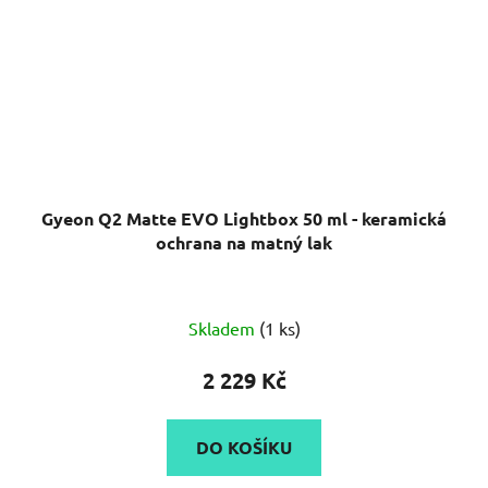
Gyeon Q2 Matte EVO Lightbox 50 ml - keramická
ochrana na matný lak
Průměrné
Skladem
(1 ks)
hodnocení
produktu
2 229 Kč
je
5,0
DO KOŠÍKU
z
5