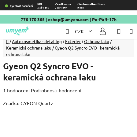
Přejít
PPL
Zásilkovna
Osobní odběr Brno
Rychlost doručení
2 až 4 dny
2 až 4 dny
Ihned
na
obsah
776 170 365
|
eshop@umyem.com
| Po-Pá 9-17h
Hledat
NÁKU
CZK
KOŠÍ
Domů
/
Autokosmetika - detailing
/
Exteriér
/
Ochrana laku
/
Keramická ochrana laku
/
Gyeon Q2 Syncro EVO - keramická
ochrana laku
Gyeon Q2 Syncro EVO -
keramická ochrana laku
Průměrné
1 hodnocení
Podrobnosti hodnocení
hodnocení
Značka:
GYEON Quartz
produktu
je
5,0
z