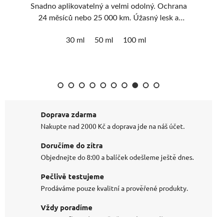
 36
Snadno aplikovatelný a velmi odolný. Ochrana
esk
24 měsíců nebo 25 000 km. Úžasný lesk a
p
%.
odvod vody.
30 ml
50 ml
100 ml
Doprava zdarma
Nakupte nad 2000 Kč a doprava jde na náš účet.
Doručíme do zítra
Objednejte do 8:00 a balíček odešleme ještě dnes.
Pečlivě testujeme
Prodáváme pouze kvalitní a prověřené produkty.
Vždy poradíme