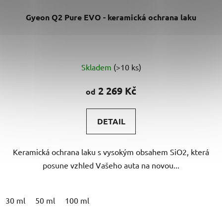
Gyeon Q2 Pure EVO - keramická ochrana laku
Průměrné
Skladem
(>10 ks)
hodnocení
produktu
2 269 Kč
od
je
5,0
DETAIL
z
5
Keramická ochrana laku s vysokým obsahem SiO2, která
hvězdiček.
posune vzhled Vašeho auta na novou...
30 ml
50 ml
100 ml