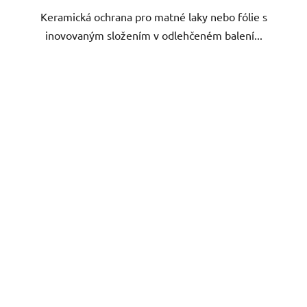
Keramická ochrana pro matné laky nebo fólie s
hvězdiček.
inovovaným složením v odlehčeném balení...