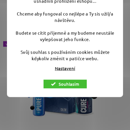
usnadnili prohlížení eshopu...
Chceme aby fungoval co nejlépe a Ty sis užil/a
Rychlá keramická ochrana ve spreji s leskem, který tě
návštěvu.
chytne za oči i ruce. Obsahuje...
Budete se cítit příjemně a my budeme neustále
vylepšovat jeho funkce.
VÝBĚR VARIANT
Svůj souhlas s používáním cookies můžete
kdykoliv změnit v patičce webu.
Nastavení
Souhlasím