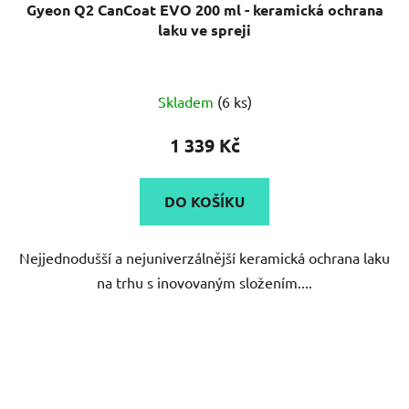
Gyeon Q2 CanCoat EVO 200 ml - keramická ochrana
laku ve spreji
Průměrné
Skladem
(6 ks)
hodnocení
produktu
1 339 Kč
je
5,0
DO KOŠÍKU
z
5
Nejjednodušší a nejuniverzálnější keramická ochrana laku
hvězdiček.
na trhu s inovovaným složením....