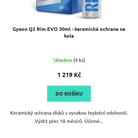
Gyeon Q2 Rim EVO 30ml - keramická ochrana na
kola
Průměrné
Skladem
(4 ks)
hodnocení
produktu
1 219 Kč
je
5,0
DO KOŠÍKU
z
5
Keramický ochrana disků s vysokou teplotní odolností.
hvězdiček.
Výdrž přes 18 měsíců. Účinné...