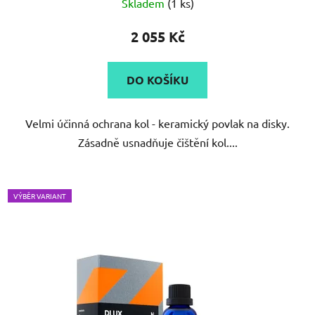
Skladem
(1 ks)
2 055 Kč
DO KOŠÍKU
Velmi účinná ochrana kol - keramický povlak na disky.
Zásadně usnadňuje čištění kol....
VÝBĚR VARIANT