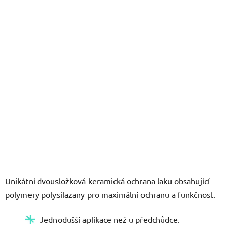
5
hvězdiček.
Unikátní dvousložková keramická ochrana laku obsahující
polymery polysilazany pro maximální ochranu a funkčnost.
Jednodušší aplikace než u předchůdce.