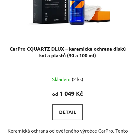
CarPro CQUARTZ DLUX – keramická ochrana disků
kol a plastů (30 a 100 ml)
Průměrné
Skladem
(2 ks)
hodnocení
produktu
1 049 Kč
od
je
5,0
DETAIL
z
5
Keramická ochrana od ověřeného výrobce CarPro. Tento
hvězdiček.