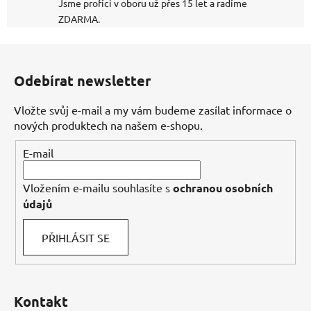
Jsme profíci v oboru už přes 15 let a radíme
ZDARMA.
Z
á
Odebírat newsletter
p
a
Vložte svůj e-mail a my vám budeme zasílat informace o
t
nových produktech na našem e-shopu.
í
E-mail
Vložením e-mailu souhlasíte s
ochranou osobních
údajů
PŘIHLÁSIT SE
Kontakt