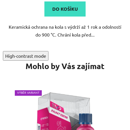
DO KOŠÍKU
Keramická ochrana na kola s výdrží až 1 rok a odolností
do 900 °C. Chrání kola před...
High-contrast mode
Mohlo by Vás zajímat
VÝBĚR VARIANT
VÝB