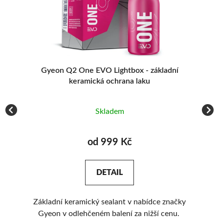
á
Gyeon Q2 One EVO Lightbox - základní
G
keramická ochrana laku
Skladem
od 999 Kč
DETAIL
em
Základní keramický sealant v nabídce značky
Gyeon v odlehčeném balení za nižší cenu.
sy