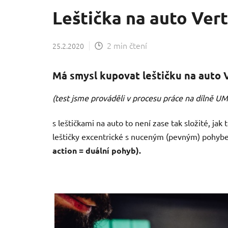
Leštička na auto Ver
2 min čtení
25.2.2020
Má smysl kupovat leštičku na auto 
(test jsme prováděli v procesu práce na dílně UM
s leštičkami na auto to není zase tak složité, ja
leštičky excentrické s nuceným (pevným) pohybem
action = duální pohyb).