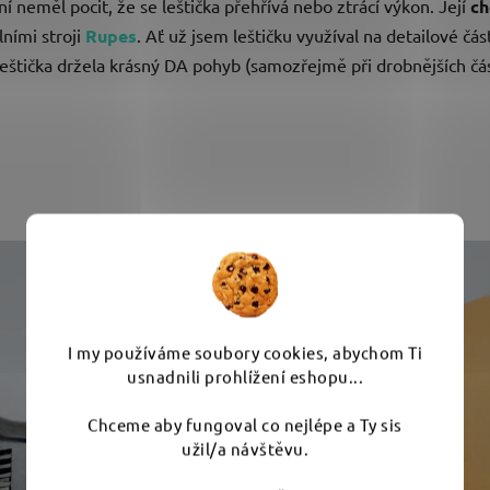
í neměl pocit, že se leštička přehřívá nebo ztrácí výkon. Její
ch
lními stroji
Rupes
. Ať už jsem leštičku využíval na detailové čás
 leštička držela krásný DA pohyb (samozřejmě při drobnějších čá
I my používáme soubory cookies, abychom Ti
usnadnili prohlížení eshopu...
Chceme aby fungoval co nejlépe a Ty sis
užil/a návštěvu.