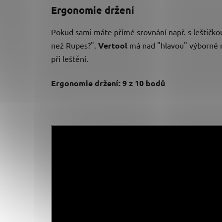
Ergonomie držení
Pokud sami máte přímé srovnání např. s leštičk
než Rupes?".
Vertool
má nad "hlavou" výborné m
při leštění.
Ergonomie držení: 9 z 10 bodů