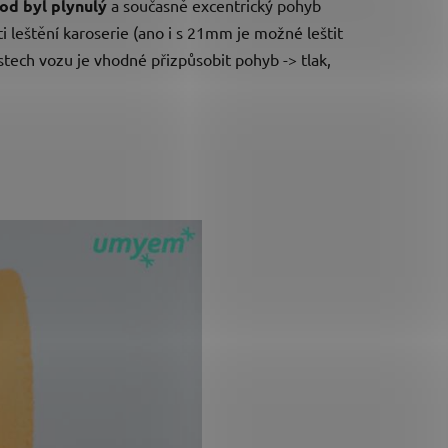
od byl plynulý
a současně excentrický pohyb
ti leštění karoserie (ano i s 21mm je možné leštit
stech vozu je vhodné přizpůsobit pohyb -> tlak,