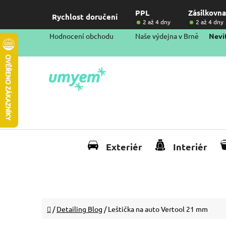
Přejít
PPL
Zásilkovna
na
Rychlost doručení
2 až 4 dny
2 až 4 dny
obsah
Hodnocení obchodu
Naše výdejna v Brně
Nevít
Exteriér
Interiér
Domů
/
Detailing Blog
/
Leštička na auto Vertool 21 mm