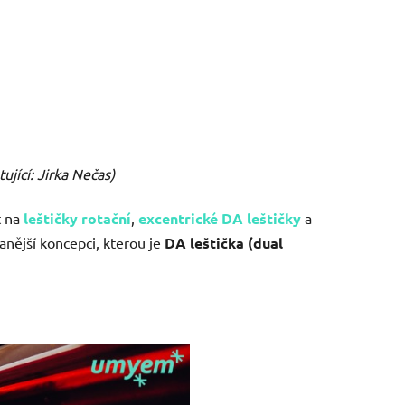
jící: Jirka Nečas)
t na
leštičky rotační
,
excentrické DA leštičky
a
nější koncepci, kterou je
DA leštička (dual