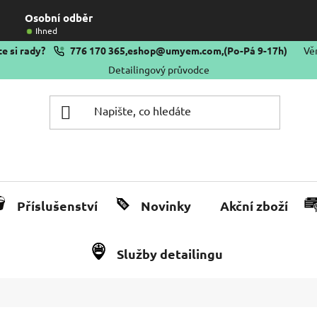
Osobní odběr
Ihned
e si rady?
776 170 365
,
eshop@umyem.com
,
(Po-Pá 9-17h)
Vě
Detailingový průvodce
Příslušenství
Novinky
Akční zboží
Služby detailingu