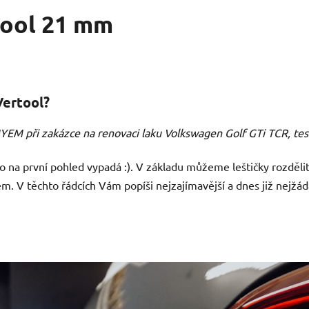
tool 21 mm
Vertool?
YEM při zakázce na renovaci laku Volkswagen Golf GTi TCR, testu
k to na první pohled vypadá :). V základu můžeme leštičky rozděli
. V těchto řádcích Vám popíši nejzajímavější a dnes již nejžáda