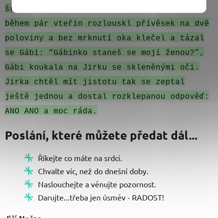
šroubovák ovládal s jemnou přesností a
během pár vteřin rozlouskl přívěsek na dvě
poloviny a bez mrknutí oka klečel a tázal
se Gábi: “Gábinko staneš se mojí ženou?”,
Gábi koukala na Jirku se skleněnými oči.
Jirka chtěl mít jistotu tak se zeptal
ještě jednou a dostal rozklepanou odpověď:
ANO ANO a moc ráda.
Poslání, které můžete předat dál...
Říkejte co máte na srdci.
Chvalte víc, než do dnešní doby.
Naslouchejte a věnujte pozornost.
Darujte...třeba jen úsměv - RADOST!