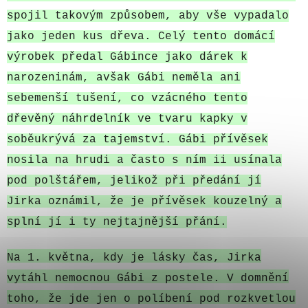
spojil takovým způsobem, aby vše vypadalo
jako jeden kus dřeva. Celý tento domácí
výrobek předal Gábince jako dárek k
narozeninám, avšak Gábi neměla ani
sebemenší tušení, co vzácného tento
dřevěný náhrdelník ve tvaru kapky v
soběukrývá za tajemství. Gábi přívěsek
nosila na hrudi a často s ním ii usínala
pod polštářem, jelikož při předání jí
Jirka oznámil, že je přívěsek kouzelný a
splní jí i ty nejtajnější přání.
Na 1. května, kdy je lásky čas, Jirka
vytáhl nemocnou Gábi z postele. V domnění
toho, že jde jen o políbení pod rozkvetlou