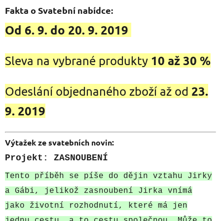
Fakta o Svatební nabídce:
Od 6. 9. do 20. 9. 2019
10 až 30 %
Sleva na vybrané produkty
23.
Odeslání objednaného zboží až od
9. 2019
Výtažek ze svatebních novin:
Projekt: ZASNOUBENÍ
Tento příběh se píše do dějin vztahu Jirky
a Gábi, jelikož zasnoubení Jirka vnímá
jako životní rozhodnutí, které má jen
jednu cestu, a to cestu společnou. Může to