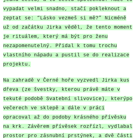
vypadat velmi snadno, stačí pokleknout a
zeptat se: “Lásko vezmeš si mě?” Nicméně
už od začátku Jirka věděl, že tento moment
je rituálem, který má být pro ženu
nezapomenutelný. Přidal k tomu trochu
vlastního nápadu a pustil se do realizace
projektu.
Na zahradě v Černé hoře vyzvedl Jirka kus
dřeva (ze švestky, kterou právě máte v
tekuté podobě Svatební slivovice), kterýpo
večerech ve sklepě a dále v práci
opracoval až do podoby krásného přívěsku
na krk. Závěrem přívěsek rozřízl, vydlabal
prostor pro zásnubní prstýnek, a dvě části