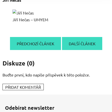
Jiří Nečas
Jiří Nečas – UMYEM
PŘEDCHOZÍ ČLÁNEK
DALŠÍ ČLÁNEK
Diskuze (0)
Buďte první, kdo napíše příspěvek k této položce.
PŘIDAT KOMENTÁŘ
Z
á
Odebírat newsletter
p