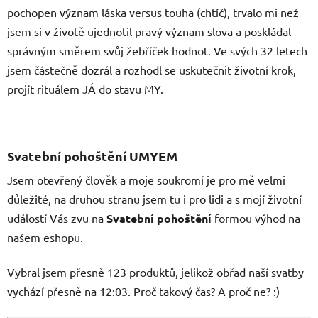
pochopen význam láska versus touha (chtíč), trvalo mi než
jsem si v životě ujednotil pravý význam slova a poskládal
správným směrem svůj žebříček hodnot. Ve svých 32 letech
jsem částečně dozrál a rozhodl se uskutečnit životní krok,
projít rituálem JÁ do stavu MY.
Svatební pohoštění UMYEM
Jsem otevřený člověk a moje soukromí je pro mě velmi
důležité, na druhou stranu jsem tu i pro lidi a s mojí životní
událostí Vás zvu na
Svatební pohoštění
formou výhod na
našem eshopu.
Vybral jsem přesně 123 produktů, jelikož obřad naší svatby
vychází přesně na 12:03. Proč takový čas? A proč ne? :)