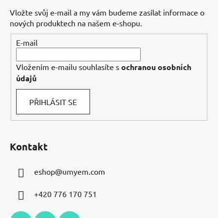
a
Vložte svůj e-mail a my vám budeme zasílat informace o
t
nových produktech na našem e-shopu.
í
E-mail
Vložením e-mailu souhlasíte s
ochranou osobních
údajů
PŘIHLÁSIT SE
Kontakt
eshop
@
umyem.com
+420 776 170 751