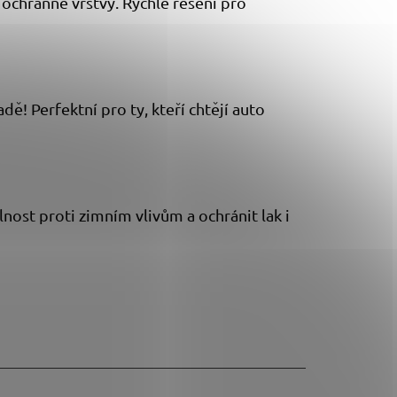
 ochranné vrstvy. Rychlé řešení pro
dě! Perfektní pro ty, kteří chtějí auto
nost proti zimním vlivům a ochránit lak i