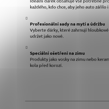
Ideální dárek obsahuje vše potřebné pro
každého, kdo chce, aby jeho auto zářilo i
Profesionální sady na mytí a údržbu
Vyberte dárky, které zahrnují hloubkové či
udržet jako nové.
Speciální ošetření na zimu
Produkty jako vosky na zimu nebo kerami
kola před korozí.