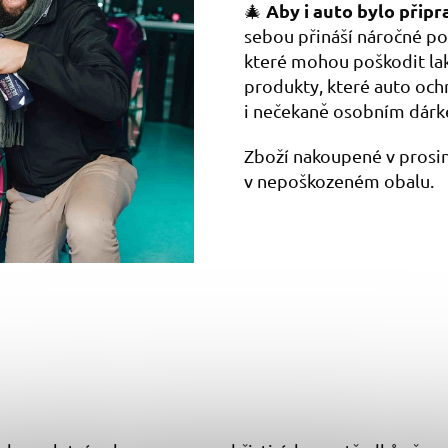
Aby i auto bylo přip
🎄
sebou přináší náročné podm
které mohou poškodit lak,
produkty, které auto ochr
i nečekaně osobním dár
Zboží nakoupené v prosi
v nepoškozeném obalu.