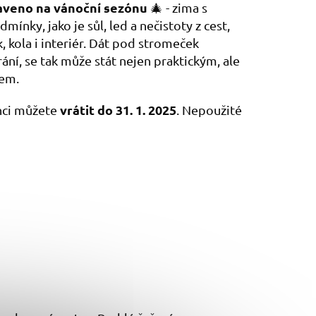
raveno na vánoční sezónu
🎄 - zima s
ínky, jako je sůl, led a nečistoty z cest,
 kola i interiér. Dát pod stromeček
ání, se tak může stát nejen praktickým, ale
kem.
vrátit do 31. 1. 2025
nci můžete
. Nepoužité