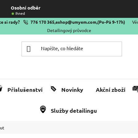
Osobní odběr
Ihned
e si rady?
776 170 365
,
eshop@umyem.com
,
(Po-Pá 9-17h)
Vě
Detailingový průvodce
Příslušenství
Novinky
Akční zboží
Služby detailingu
aut