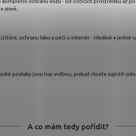
 kompletní ochranu vozu - od čisticích prostředků až po
 v zimě.
štění, ochranu laku a péči o interiér - ideálně v jedné sa
cké povlaky jsou top volbou, pokud chcete zajistit odol
A co mám tedy pořídit?