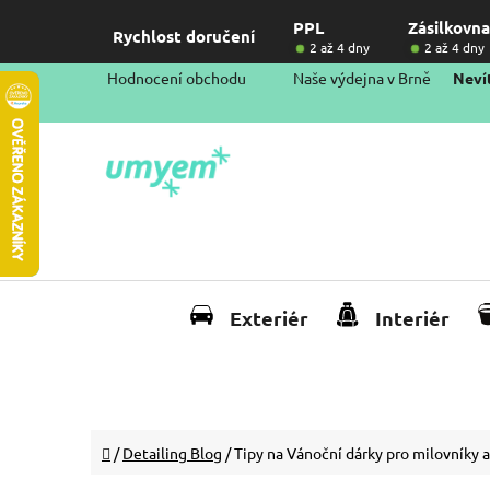
Přejít
PPL
Zásilkovna
na
Rychlost doručení
2 až 4 dny
2 až 4 dny
obsah
Hodnocení obchodu
Naše výdejna v Brně
Nevít
Exteriér
Interiér
Domů
/
Detailing Blog
/
Tipy na Vánoční dárky pro milovníky 