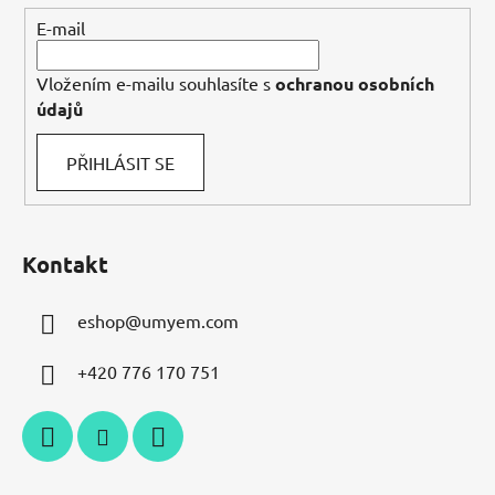
í
E-mail
Vložením e-mailu souhlasíte s
ochranou osobních
údajů
PŘIHLÁSIT SE
Kontakt
eshop
@
umyem.com
+420 776 170 751