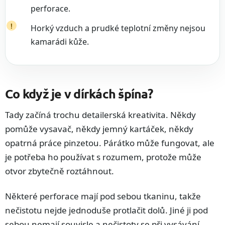
perforace.
Horký vzduch a prudké teplotní změny nejsou
kamarádi kůže.
Co když je v dírkách špína?
Tady začíná trochu detailerská kreativita. Někdy
pomůže vysavač, někdy jemný kartáček, někdy
opatrná práce pinzetou. Párátko může fungovat, ale
je potřeba ho používat s rozumem, protože může
otvor zbytečně roztáhnout.
Některé perforace mají pod sebou tkaninu, takže
nečistotu nejde jednoduše protlačit dolů. Jiné ji pod
sebou nemají souvisle a nečistoty se při vysávání