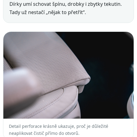
Dírky umí schovat špínu, drobky i zbytky tekutin.
Tady už nestačí „nějak to přetřít“.
Detail perforace krásně ukazuje, proč je důležité
neaplikovat čistič přímo do otvorů.