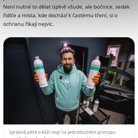
Není nutné to dělat úplně všude, ale bočnice, sedák
řidiče a místa, kde dochází k častému tření, si o
ochranu říkají nejvíc.
Správná péče o kůži stojí na jednoduchém principu: