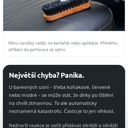
Pěnu nanášej raději na kartáček nebo aplikátor. Přímému
stříkání do perforace se vyhni.
Největší chyba? Panika.
U barevných usní – třeba koňakové, červené
nebo modré – se může stát, že dírky po čištění
na chvíli ztmavnou. To ale automaticky
neznamená katastrofu. Často je to jen vlhkost.
Nejhorší reakce je začít přidávat silnější a silnější