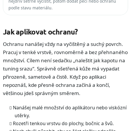
nejdřív šetrně vyčistit, potom dodat péči nebo ochranu
podle stavu materiálu.
Jak aplikovat ochranu?
Ochranu nanášej vždy na vyčištěný a suchý povrch.
Pracuj v tenké vrstvě, rovnoměrně a bez přehnaného
množství. Cílem není sedačku „naleštit jak kapotu na
tuning srazu“. Správně ošetřená kůže má vypadat
přirozeně, sametově a čistě. Když po aplikaci
nepoznáš, kde přesně ochrana začíná a končí,
většinou jdeš správným směrem.
Nanášej malé množství do aplikátoru nebo viskózní
utěrky.
Rozetři tenkou vrstvu do plochy, bočnic a švů.