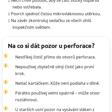
Nech chvíli působit, aby se část složky odpařila
nebo vstřebala.
Povrch sjednoť čistou mikrovláknovou utěrkou.
Na závěr zkontroluj sedačku ze všech úhlů
inspekčním světlem.
Na co si dát pozor u perforace?
Nestříkej čistič přímo do otvorů perforace.
Nepoužívej zbytečně silný čistič jako první
krok.
Netlač kartáčkem. Kůže není podlaha v dílně.
Párátko používej velmi opatrně – může otvor
roztáhnout.
U starších usní pozor na vysávání vláken z