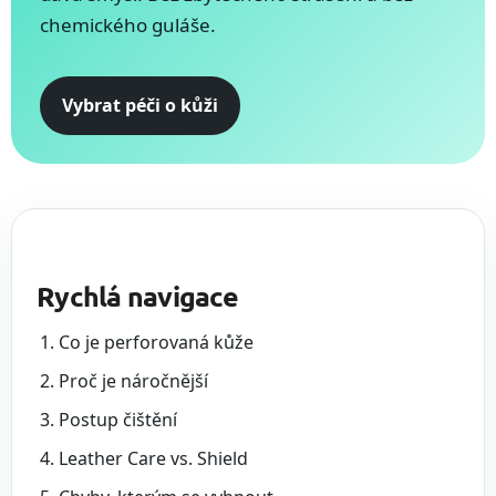
chemického guláše.
Vybrat péči o kůži
Rychlá navigace
Co je perforovaná kůže
Proč je náročnější
Postup čištění
Leather Care vs. Shield