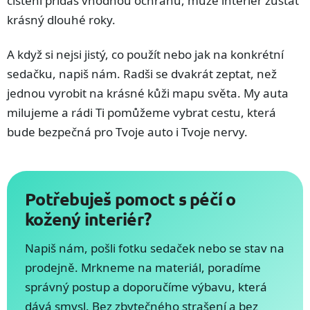
čištění přidáš vhodnou ochranu, může interiér zůstat
krásný dlouhé roky.
A když si nejsi jistý, co použít nebo jak na konkrétní
sedačku, napiš nám. Radši se dvakrát zeptat, než
jednou vyrobit na krásné kůži mapu světa. My auta
milujeme a rádi Ti pomůžeme vybrat cestu, která
bude bezpečná pro Tvoje auto i Tvoje nervy.
Potřebuješ pomoct s péčí o
kožený interiér?
Napiš nám, pošli fotku sedaček nebo se stav na
prodejně. Mrkneme na materiál, poradíme
správný postup a doporučíme výbavu, která
dává smysl. Bez zbytečného strašení a bez