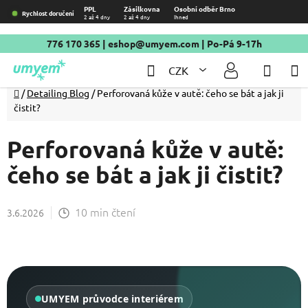
Přejít
PPL
Zásilkovna
Osobní odběr Brno
Rychlost doručení
2 až 4 dny
2 až 4 dny
Ihned
na
obsah
776 170 365
|
eshop@umyem.com
| Po-Pá 9-17h
Hledat
NÁKU
CZK
KOŠÍ
Domů
/
Detailing Blog
/
Perforovaná kůže v autě: čeho se bát a jak ji
čistit?
Perforovaná kůže v autě:
čeho se bát a jak ji čistit?
10 min čtení
3.6.2026
UMYEM průvodce interiérem