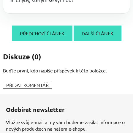
Chyby, kterým se vyhnout
PŘEDCHOZÍ ČLÁNEK
DALŠÍ ČLÁNEK
Diskuze (0)
Buďte první, kdo napíše příspěvek k této položce.
PŘIDAT KOMENTÁŘ
Z
á
Odebírat newsletter
p
a
Vložte svůj e-mail a my vám budeme zasílat informace o
t
nových produktech na našem e-shopu.