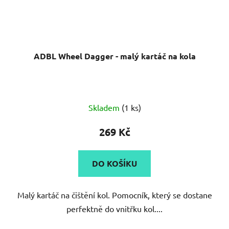
ADBL Wheel Dagger - malý kartáč na kola
Průměrné
Skladem
(1 ks)
hodnocení
produktu
269 Kč
je
4,5
DO KOŠÍKU
z
5
Malý kartáč na čištění kol. Pomocník, který se dostane
hvězdiček.
perfektně do vnitřku kol....