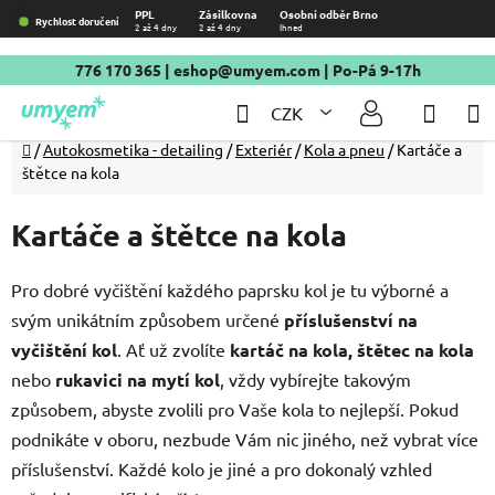
Přejít
PPL
Zásilkovna
Osobní odběr Brno
Rychlost doručení
2 až 4 dny
2 až 4 dny
Ihned
na
obsah
776 170 365
|
eshop@umyem.com
| Po-Pá 9-17h
Hledat
NÁKU
CZK
KOŠÍ
Domů
/
Autokosmetika - detailing
/
Exteriér
/
Kola a pneu
/
Kartáče a
štětce na kola
Kartáče a štětce na kola
Pro dobré vyčištění každého paprsku kol je tu výborné a
svým unikátním způsobem určené
příslušenství na
vyčištění kol
. Ať už zvolíte
kartáč na kola, štětec na kola
nebo
rukavici na mytí kol
, vždy vybírejte takovým
způsobem, abyste zvolili pro Vaše kola to nejlepší. Pokud
podnikáte v oboru, nezbude Vám nic jiného, než vybrat více
příslušenství. Každé kolo je jiné a pro dokonalý vzhled