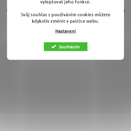
vylepšovat jeho funkce.
Náhradní těsnící kroužek na vapku BigBoi WashR FLO. Na
Svůj souhlas s používáním cookies můžete
černý plastový rychloupínák...
kdykoliv změnit v patičce webu.
Nastavení
Souhlasím