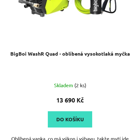
o
ů
d
u
k
t
ů
BigBoi WashR Quad - oblíbená vysokotlaká myčka
Skladem
(2 ks)
13 690 Kč
DO KOŠÍKU
Oblíbená vapka, co má výkon i výbavu, takže mytí jde