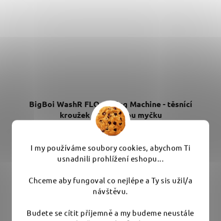
BigBoi WashR FLO O-Ring Machine - těsnící
kroužek na tlakovou myčku
I my používáme soubory cookies, abychom Ti
Skladem
(5 ks)
usnadnili prohlížení eshopu...
29 Kč
Chceme aby fungoval co nejlépe a Ty sis užil/a
návštěvu.
DO KOŠÍKU
Budete se cítit příjemně a my budeme neustále