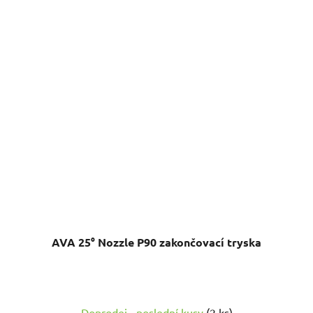
AVA 25° Nozzle P90 zakončovací tryska
Průměrné
Doprodej - poslední kusy
(2 ks)