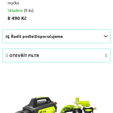
myčka
Skladem
(9 ks)
8 490 Kč
Ř
Řadit podle:
Doporučujeme
a
z
e
OTEVŘÍT FILTR
n
í
V
p
ý
r
p
o
i
d
s
u
p
k
r
t