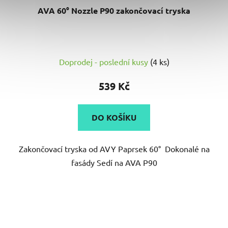
AVA 60° Nozzle P90 zakončovací tryska
Průměrné
Doprodej - poslední kusy
(4 ks)
hodnocení
produktu
539 Kč
je
5,0
DO KOŠÍKU
z
5
Zakončovací tryska od AVY Paprsek 60° Dokonalé na
hvězdiček.
fasády Sedí na AVA P90