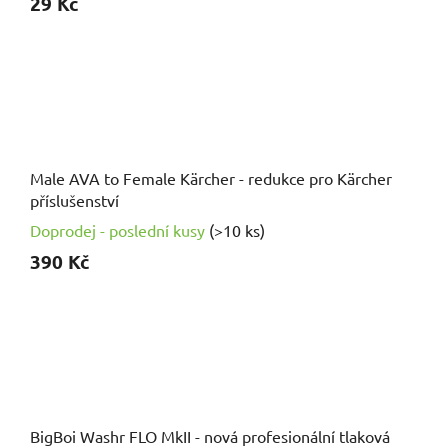
29 Kč
Male AVA to Female Kärcher - redukce pro Kärcher
příslušenství
Doprodej - poslední kusy
(>10 ks)
390 Kč
BigBoi Washr FLO MkII - nová profesionální tlaková