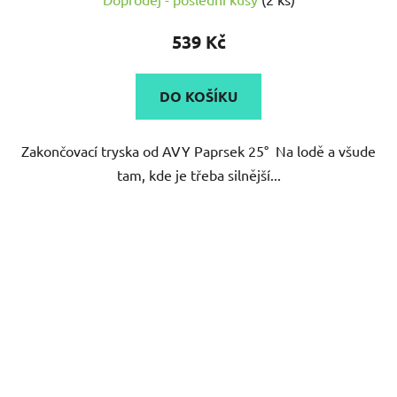
hodnocení
produktu
539 Kč
je
5,0
DO KOŠÍKU
z
5
Zakončovací tryska od AVY Paprsek 25° Na lodě a všude
hvězdiček.
tam, kde je třeba silnější...