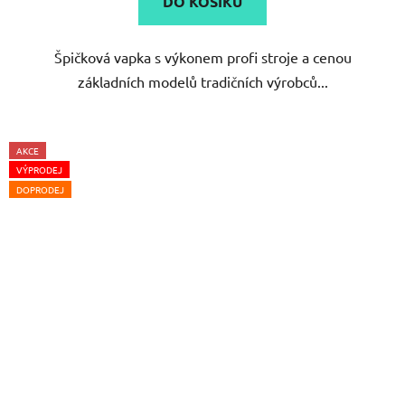
DO KOŠÍKU
z
5
Špičková vapka s výkonem profi stroje a cenou
hvězdiček.
základních modelů tradičních výrobců...
AKCE
VÝPRODEJ
DOPRODEJ