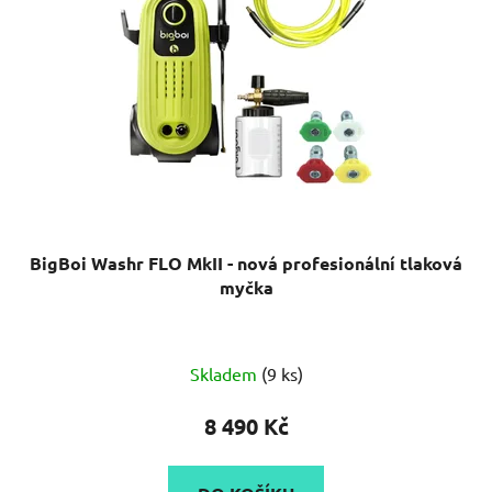
BigBoi Washr FLO MkII - nová profesionální tlaková
myčka
Průměrné
Skladem
(9 ks)
hodnocení
produktu
8 490 Kč
je
5,0