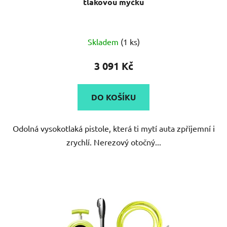
tlakovou myčku
Skladem
(1 ks)
3 091 Kč
DO KOŠÍKU
Odolná vysokotlaká pistole, která ti mytí auta zpříjemní i
zrychlí. Nerezový otočný...