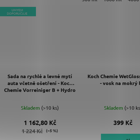
UMYEM
DOPORUČUJE
Sada na rychlé a levné mytí
Koch Chemie WetGlos
auta včetně ošetření - Koch
- vosk na mokrý 
Chemie Vorreiniger B + Hydro
Foam Sealant
Průměrné
Skladem
(>10 ks)
Skladem
(>10 ks
hodnocení
produktu
1 162,80 Kč
399 Kč
je
1 224 Kč
(–5 %)
5,0