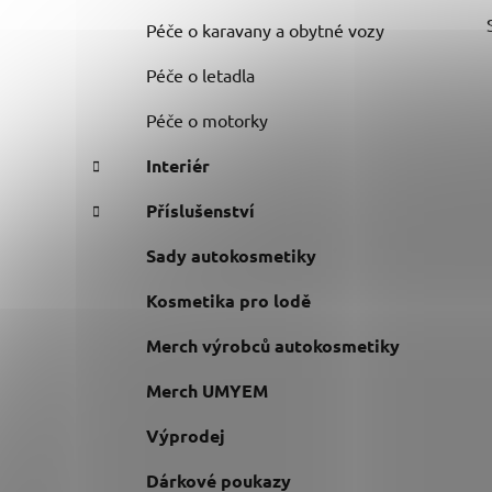
Péče o karavany a obytné vozy
Péče o letadla
Péče o motorky
Interiér
Příslušenství
Sady autokosmetiky
Kosmetika pro lodě
Merch výrobců autokosmetiky
Merch UMYEM
Výprodej
Dárkové poukazy