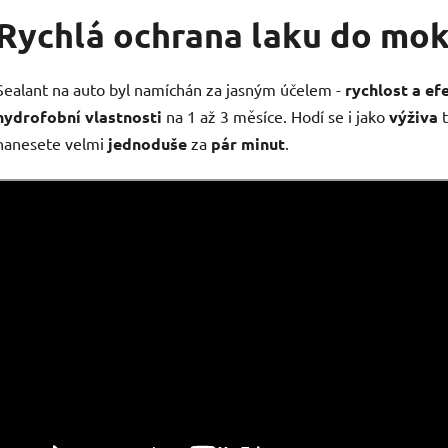
Rychlá ochrana laku do mok
Sealant na auto byl namíchán za jasným účelem -
rychlost a ef
hydrofobní vlastnosti
na 1 až 3 měsíce. Hodí se i jako
výživa
t
nanesete velmi
jednoduše
za
pár minut
.