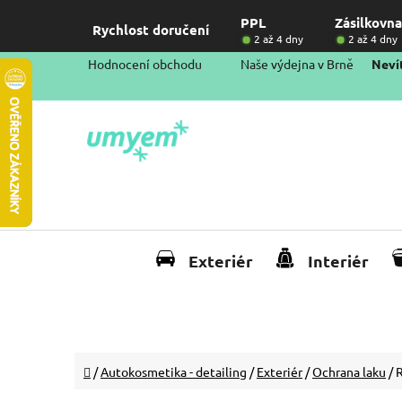
Přejít
PPL
Zásilkovna
na
Rychlost doručení
2 až 4 dny
2 až 4 dny
obsah
Hodnocení obchodu
Naše výdejna v Brně
Nevít
Exteriér
Interiér
Domů
/
Autokosmetika - detailing
/
Exteriér
/
Ochrana laku
/
R