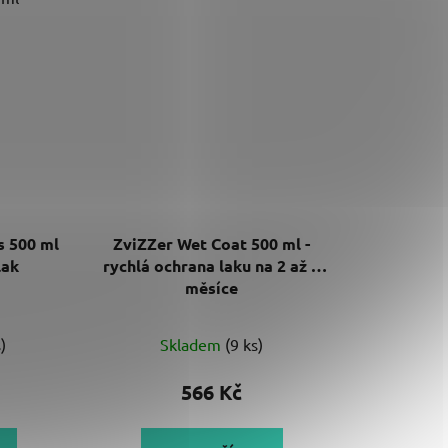
s 500 ml
ZviZZer Wet Coat 500 ml -
lak
rychlá ochrana laku na 2 až 3
měsíce
)
Skladem
(9 ks)
566 Kč