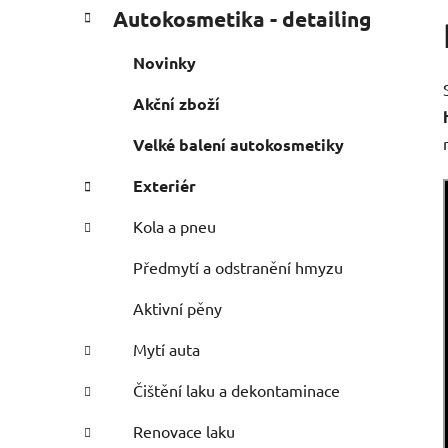
P
K
Přeskočit
Autokosmetika - detailing
a
o
kategorie
t
s
Novinky
e
t
g
Akční zboží
r
o
a
r
Velké balení autokosmetiky
i
n
e
n
Exteriér
í
Kola a pneu
p
a
Předmytí a odstranění hmyzu
n
Aktivní pěny
e
l
Mytí auta
Čištění laku a dekontaminace
Renovace laku