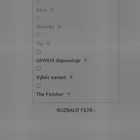
Akce
0
Novinka
0
Tip
0
UMYEM doporučuje
1
Výběr variant
2
The Finisher
1
ROZBALIT FILTR