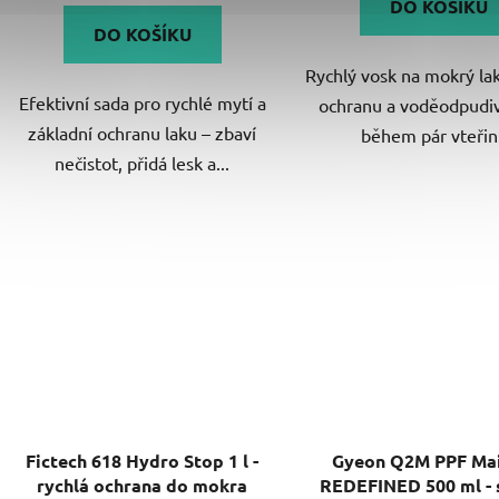
DO KOŠÍKU
z
DO KOŠÍKU
5
Rychlý vosk na mokrý lak
hvězdiček.
Efektivní sada pro rychlé mytí a
ochranu a voděodpudiv
základní ochranu laku – zbaví
během pár vteřin.
nečistot, přidá lesk a...
Fictech 618 Hydro Stop 1 l -
Gyeon Q2M PPF Mai
rychlá ochrana do mokra
REDEFINED 500 ml - 