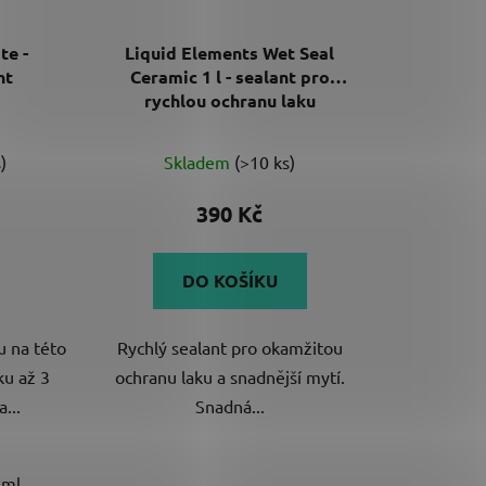
te -
Liquid Elements Wet Seal
nt
Ceramic 1 l - sealant pro
rychlou ochranu laku
né
Průměrné
)
Skladem
(>10 ks)
ení
hodnocení
tu
produktu
390 Kč
je
5,0
DO KOŠÍKU
z
5
u na této
Rychlý sealant pro okamžitou
ek.
hvězdiček.
ku až 3
ochranu laku a snadnější mytí.
...
Snadná...
 ml