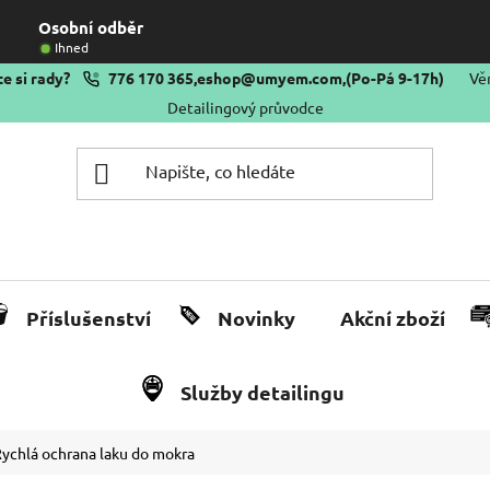
Osobní odběr
Ihned
e si rady?
776 170 365
,
eshop@umyem.com
,
(Po-Pá 9-17h)
Vě
Detailingový průvodce
Příslušenství
Novinky
Akční zboží
Služby detailingu
ychlá ochrana laku do mokra