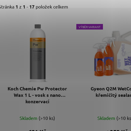
Stránka
1
z
1
-
17
položek celkem
V
VÝBĚR VARIANT
ý
p
i
s
p
r
o
d
Koch Chemie Pw Protector
Gyeon Q2M WetCo
u
Wax 1 L - vosk s nano
křemičitý seala
k
konzervací
t
Průměrné
Průměr
ů
Skladem
(>10 ks)
Skladem
(>10 ks
hodnocení
hodnoc
produktu
produk