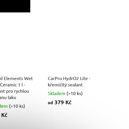
id Elements Wet
CarPro HydrO2 Lite -
Ceramic 1 l -
křemičitý sealant
ant pro rychlou
Skladem
(>10 ks)
anu laku
379 Kč
od
adem
(>10 ks)
 Kč