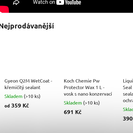
Nejprodávanější
Gyeon Q2M WetCoat -
Koch Chemie Pw
Liqu
křemičitý sealant
Protector Wax 1 L -
Seal 
vosk s nano konzervací
seal
Skladem
(>10 ks)
ochr
Skladem
(>10 ks)
359 Kč
od
Skl
691 Kč
390