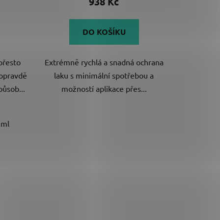
938 Kč
je
5,0
DO KOŠÍKU
z
5
přesto
Extrémně rychlá a snadná ochrana
ek.
hvězdiček.
Popravdě
laku s minimální spotřebou a
působ...
možností aplikace přes...
 ml