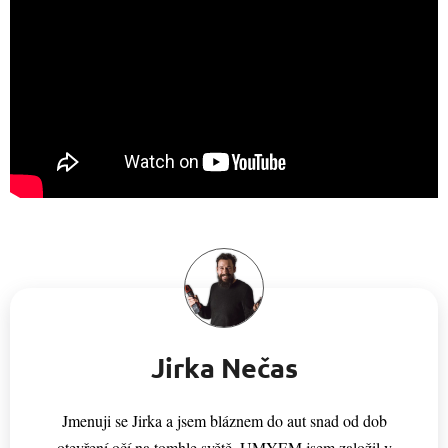
Jirka Nečas
Jmenuji se Jirka a jsem bláznem do aut snad od dob
otevření očí na tomhle světě. UMYEM jsem založil v