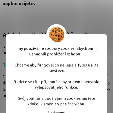
naplno užijete.
A kdo je naším hlavním vítězem?
S radostí oznamujeme, že hlavní výhru získává
I my používáme soubory cookies, abychom Ti
účastník s číslem:
usnadnili prohlížení eshopu...
176 - Miroslav Sadlik
Chceme aby fungoval co nejlépe a Ty sis užil/a
návštěvu.
Gratulujeme! Brzy vás budeme kontaktovat ohledně
Budete se cítit příjemně a my budeme neustále
doručení ceny. Jsme si jistí, že tato detailingová sada
vylepšovat jeho funkce.
přinese vašemu vozu nový lesk a vám radost z péče o
něj.
Svůj souhlas s používáním cookies můžete
kdykoliv změnit v patičce webu.
Nastavení