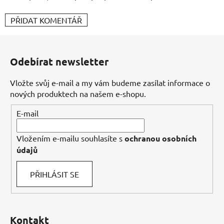
PŘIDAT KOMENTÁŘ
Z
á
Odebírat newsletter
p
a
Vložte svůj e-mail a my vám budeme zasílat informace o
t
nových produktech na našem e-shopu.
í
E-mail
Vložením e-mailu souhlasíte s
ochranou osobních
údajů
PŘIHLÁSIT SE
Kontakt