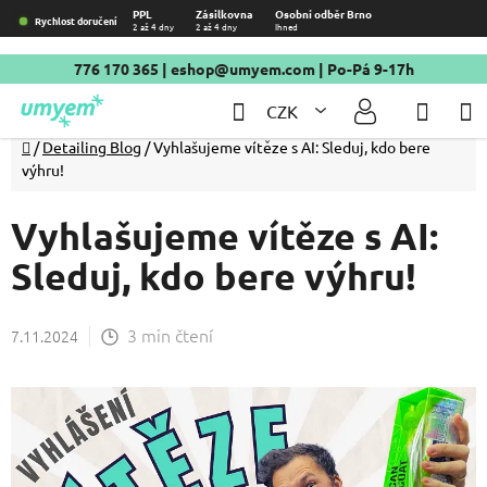
Přejít
PPL
Zásilkovna
Osobní odběr Brno
Rychlost doručení
2 až 4 dny
2 až 4 dny
Ihned
na
obsah
776 170 365
|
eshop@umyem.com
| Po-Pá 9-17h
Hledat
NÁKU
CZK
KOŠÍ
Domů
/
Detailing Blog
/
Vyhlašujeme vítěze s AI: Sleduj, kdo bere
výhru!
Vyhlašujeme vítěze s AI:
Sleduj, kdo bere výhru!
3 min čtení
7.11.2024