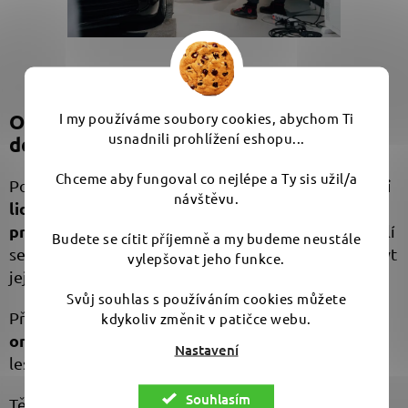
I my používáme soubory cookies, abychom Ti
Oslav s námi krásu Porsche a vášeň pro
usnadnili prohlížení eshopu...
detaily
Chceme aby fungoval co nejlépe a Ty sis užil/a
setkání
Porsche Day pro nás není jen událost – je to
návštěvu.
lidí, kteří vnímají auta jako víc než dopravní
prostředek
. Je to místo, kde vznikají přátelství, sdílí
Budete se cítit příjemně a my budeme neustále
se zkušenosti a probouzí se emoce. A my chceme být
vylepšovat jeho funkce.
jejich součástí – s Tebou.
Svůj souhlas s používáním cookies můžete
zasmát, pokecat o detailingu,
Přijď se s námi
kdykoliv změnit v patičce webu.
omrknout GT3
nebo si jen dát kafe a koukat, jak se
Nastavení
leskne lak.
Souhlasím
Těšíme se na Tebe na Porsche Day 2025.