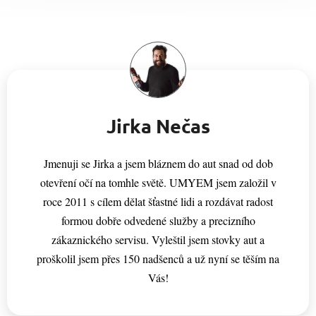
Jirka Nečas
Jmenuji se Jirka a jsem bláznem do aut snad od dob
otevření očí na tomhle světě. UMYEM jsem založil v
roce 2011 s cílem dělat šťastné lidi a rozdávat radost
formou dobře odvedené služby a precizního
zákaznického servisu. Vyleštil jsem stovky aut a
proškolil jsem přes 150 nadšenců a už nyní se těším na
Vás!