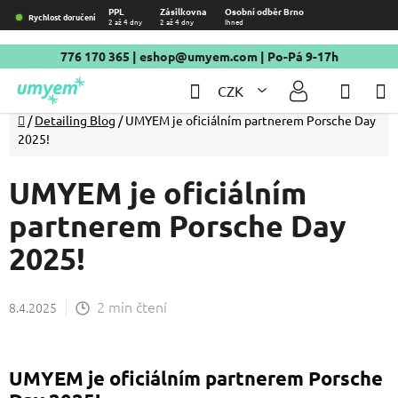
Přejít
PPL
Zásilkovna
Osobní odběr Brno
Rychlost doručení
2 až 4 dny
2 až 4 dny
Ihned
na
obsah
776 170 365
|
eshop@umyem.com
| Po-Pá 9-17h
Hledat
NÁKU
CZK
KOŠÍ
Domů
/
Detailing Blog
/
UMYEM je oficiálním partnerem Porsche Day
2025!
UMYEM je oficiálním
partnerem Porsche Day
2025!
2 min čtení
8.4.2025
UMYEM je oficiálním partnerem Porsche