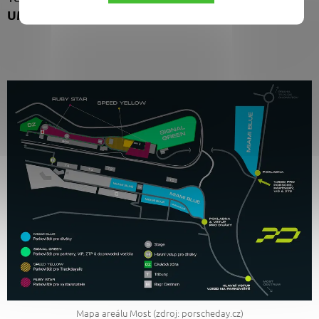
UMYEM – detailing srdcem.
Mapa areálu Most (zdroj: porscheday.cz)