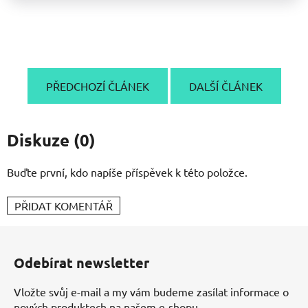
PŘEDCHOZÍ ČLÁNEK
DALŠÍ ČLÁNEK
Diskuze (0)
Buďte první, kdo napíše příspěvek k této položce.
PŘIDAT KOMENTÁŘ
Z
á
Odebírat newsletter
p
a
Vložte svůj e-mail a my vám budeme zasílat informace o
t
nových produktech na našem e-shopu.