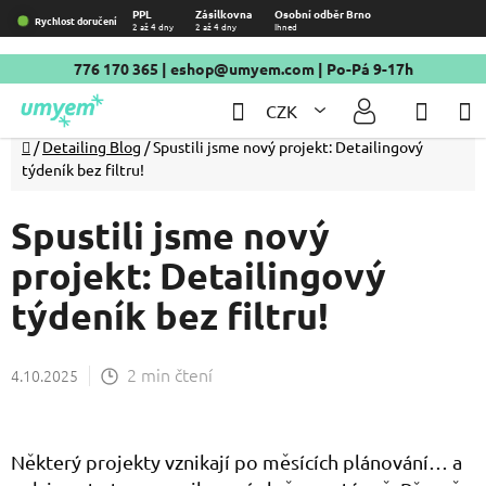
Přejít
PPL
Zásilkovna
Osobní odběr Brno
Rychlost doručení
2 až 4 dny
2 až 4 dny
Ihned
na
obsah
776 170 365
|
eshop@umyem.com
| Po-Pá 9-17h
Hledat
NÁKU
CZK
KOŠÍ
Domů
/
Detailing Blog
/
Spustili jsme nový projekt: Detailingový
týdeník bez filtru!
Spustili jsme nový
projekt: Detailingový
týdeník bez filtru!
2 min čtení
4.10.2025
Některý projekty vznikají po měsících plánování… a