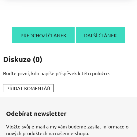
PŘEDCHOZÍ ČLÁNEK
DALŠÍ ČLÁNEK
Diskuze (0)
Buďte první, kdo napíše příspěvek k této položce.
PŘIDAT KOMENTÁŘ
Z
á
Odebírat newsletter
p
a
Vložte svůj e-mail a my vám budeme zasílat informace o
t
nových produktech na našem e-shopu.