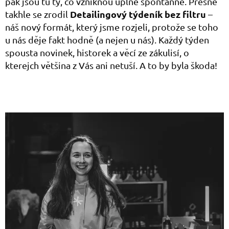
pak jsou tu ty, co vzniknou úplně spontánně. Přesně
Detailingový týdeník bez filtru
takhle se zrodil
–
náš nový formát, který jsme rozjeli, protože se toho
u nás děje fakt hodně (a nejen u nás). Každý týden
spousta novinek, historek a věcí ze zákulisí, o
kterejch většina z Vás ani netuší. A to by byla škoda!