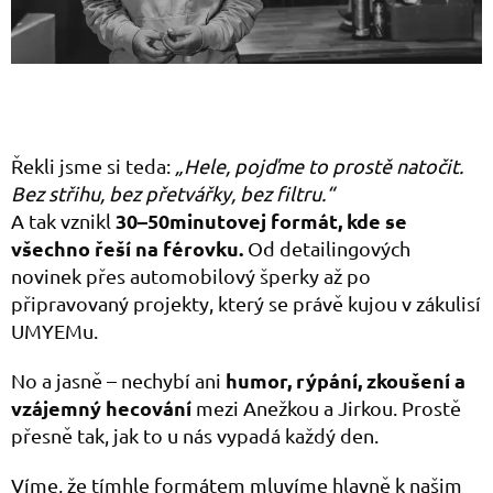
Řekli jsme si teda:
„Hele, pojďme to prostě natočit.
Bez střihu, bez přetvářky, bez filtru.“
30–50minutovej formát, kde se
A tak vznikl
všechno řeší na férovku.
Od detailingových
novinek přes automobilový šperky až po
připravovaný projekty, který se právě kujou v zákulisí
UMYEMu.
humor, rýpání, zkoušení a
No a jasně – nechybí ani
vzájemný hecování
mezi Anežkou a Jirkou. Prostě
přesně tak, jak to u nás vypadá každý den.
Víme, že tímhle formátem mluvíme hlavně k našim