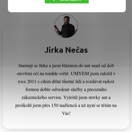
Jirka Nečas
Jmenuji se Jirka a jsem bláznem do aut snad od dob
otevření očí na tomhle světě. UMYEM jsem založil v
roce 2011 s cílem dělat šťastné lidi a rozdávat radost
formou dobře odvedené služby a precizního
zákaznického servisu. Vyleštil jsem stovky aut a
proškolil jsem přes 150 nadšenců a už nyní se těším na
Vás!