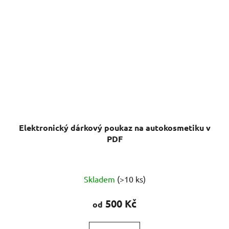
Elektronický dárkový poukaz na autokosmetiku v
PDF
Průměrné
Skladem
(>10 ks)
hodnocení
produktu
500 Kč
od
je
5,0