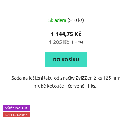
Skladem
(>10 ks)
1 144,75 Kč
1 205 Kč
(–5 %)
DO KOŠÍKU
Sada na leštění laku od značky ZviZZer. 2 ks 125 mm
hrubé kotouče - červené. 1 ks...
VÝBĚR VARIANT
DÁREK ZDARMA