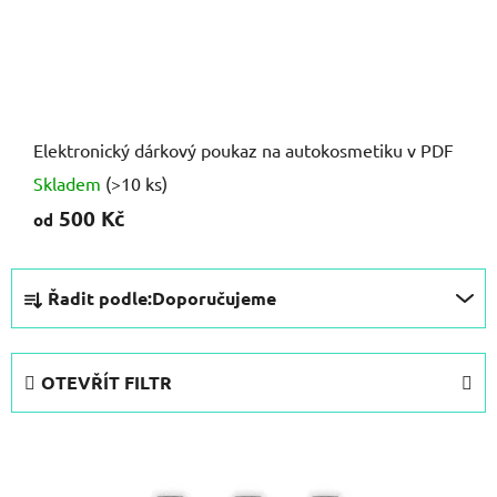
Elektronický dárkový poukaz na autokosmetiku v PDF
Skladem
(>10 ks)
500 Kč
od
Ř
Řadit podle:
Doporučujeme
a
z
e
OTEVŘÍT FILTR
n
í
V
p
ý
r