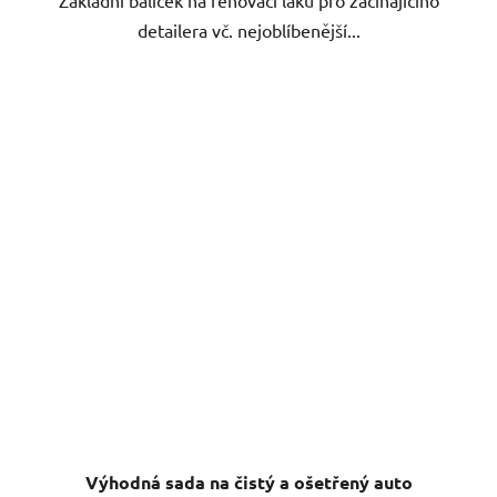
Základní balíček na renovaci laku pro začínajícího
detailera vč. nejoblíbenější...
Výhodná sada na čistý a ošetřený auto