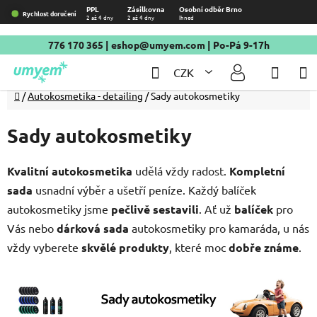
Přejít
PPL
Zásilkovna
Osobní odběr Brno
Rychlost doručení
2 až 4 dny
2 až 4 dny
Ihned
na
obsah
776 170 365
|
eshop@umyem.com
| Po-Pá 9-17h
Hledat
NÁKU
CZK
KOŠÍ
Domů
/
Autokosmetika - detailing
/
Sady autokosmetiky
Sady autokosmetiky
Kvalitní autokosmetika
udělá vždy radost.
Kompletní
sada
usnadní výběr a ušetří peníze. Každý balíček
autokosmetiky jsme
pečlivě sestavili
. Ať už
balíček
pro
Vás nebo
dárková sada
autokosmetiky pro kamaráda, u nás
vždy vyberete
skvělé produkty
, které moc
dobře známe
.