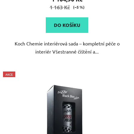
je
1 163 Kč
(–5 %)
5,0
z
DO KOŠÍKU
5
hvězdiček.
Koch Chemie interiérová sada – kompletní péče o
interiér Všestranné čištění a...
AKCE