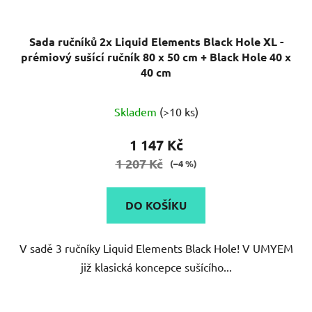
Sada ručníků 2x Liquid Elements Black Hole XL -
prémiový sušící ručník 80 x 50 cm + Black Hole 40 x
40 cm
Průměrné
Skladem
(>10 ks)
hodnocení
produktu
1 147 Kč
je
1 207 Kč
(–4 %)
5,0
z
DO KOŠÍKU
5
hvězdiček.
V sadě 3 ručníky Liquid Elements Black Hole! V UMYEM
již klasická koncepce sušícího...