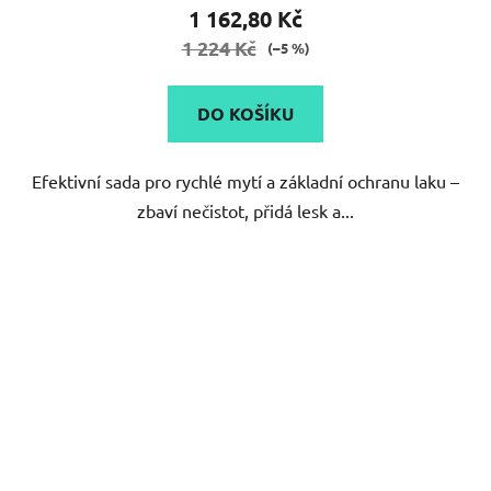
produktu
1 162,80 Kč
je
1 224 Kč
(–5 %)
5,0
z
DO KOŠÍKU
5
hvězdiček.
Efektivní sada pro rychlé mytí a základní ochranu laku –
zbaví nečistot, přidá lesk a...