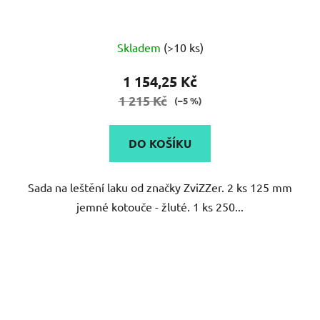
Průměrné
Skladem
(>10 ks)
hodnocení
produktu
1 154,25 Kč
je
1 215 Kč
(–5 %)
5,0
z
DO KOŠÍKU
5
hvězdiček.
Sada na leštění laku od značky ZviZZer. 2 ks 125 mm
jemné kotouče - žluté. 1 ks 250...