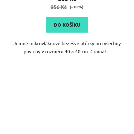
je
956 Kč
(–10 %)
5,0
z
DO KOŠÍKU
5
hvězdiček.
Jemné mikrovláknové bezešvé utěrky pro všechny
povrchy v rozměru 40 × 40 cm. Gramáž...