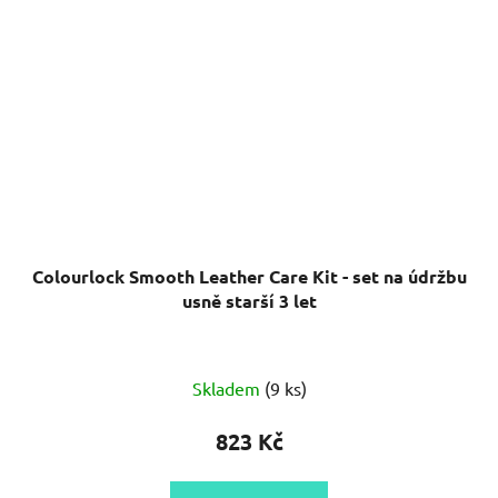
Colourlock Smooth Leather Care Kit - set na údržbu
usně starší 3 let
Průměrné
Skladem
(9 ks)
hodnocení
produktu
823 Kč
je
5,0