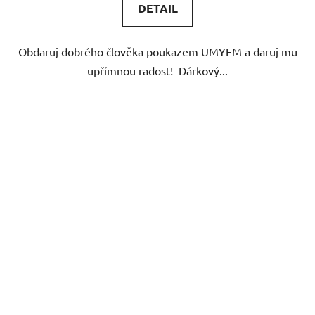
DETAIL
z
5
Obdaruj dobrého člověka poukazem UMYEM a daruj mu
hvězdiček.
upřímnou radost! Dárkový...