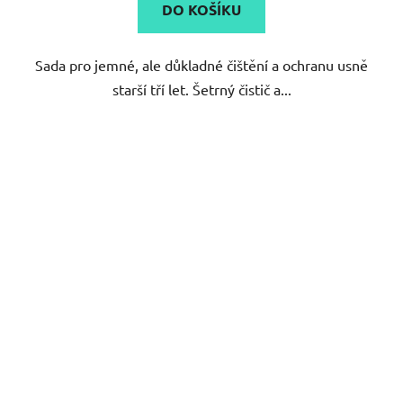
DO KOŠÍKU
z
5
Sada pro jemné, ale důkladné čištění a ochranu usně
hvězdiček.
starší tří let. Šetrný čistič a...