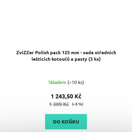
ZviZZer Polish pack 125 mm - sada středních
leštících kotoučů a pasty (3 ks)
Průměrné
Skladem
(>10 ks)
hodnocení
produktu
1 243,50 Kč
je
1 309 Kč
(–5 %)
5,0
z
DO KOŠÍKU
5