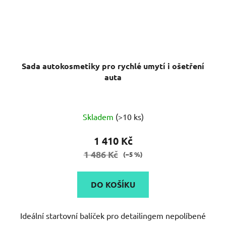
Sada autokosmetiky pro rychlé umytí i ošetření
auta
Skladem
(>10 ks)
1 410 Kč
1 486 Kč
(–5 %)
DO KOŠÍKU
Ideální startovní balíček pro detailingem nepolíbené