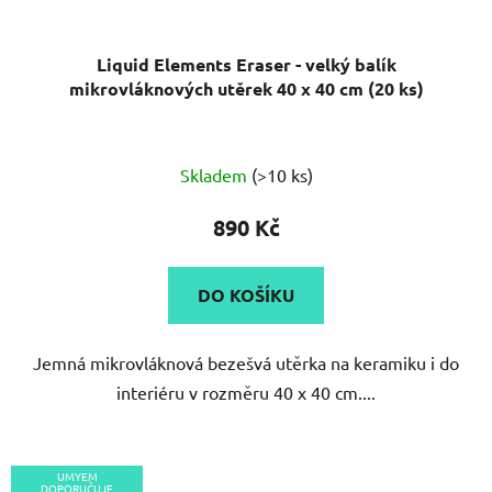
Liquid Elements Eraser - velký balík
mikrovláknových utěrek 40 x 40 cm (20 ks)
Průměrné
Skladem
(>10 ks)
hodnocení
produktu
890 Kč
je
5,0
DO KOŠÍKU
z
5
Jemná mikrovláknová bezešvá utěrka na keramiku i do
hvězdiček.
interiéru v rozměru 40 x 40 cm....
UMYEM
DOPORUČUJE