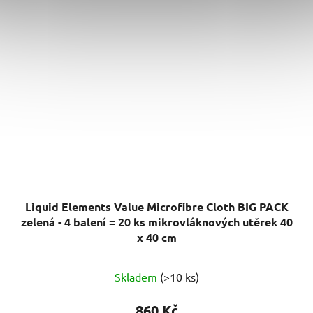
Liquid Elements Value Microfibre Cloth BIG PACK
zelená - 4 balení = 20 ks mikrovláknových utěrek 40
x 40 cm
Průměrné
Skladem
(>10 ks)
hodnocení
produktu
860 Kč