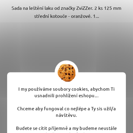
hvězdiček.
Sada na leštění laku od značky ZviZZer. 2 ks 125 mm
střední kotouče - oranžové. 1...
I my používáme soubory cookies, abychom Ti
usnadnili prohlížení eshopu...
Chceme aby fungoval co nejlépe a Ty sis užil/a
návštěvu.
Budete se cítit příjemně a my budeme neustále