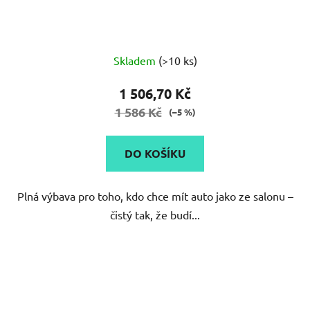
Skladem
(>10 ks)
1 506,70 Kč
1 586 Kč
(–5 %)
DO KOŠÍKU
Plná výbava pro toho, kdo chce mít auto jako ze salonu –
čistý tak, že budí...