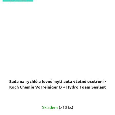
Sada na rychlé a levné mytí auta včetně ošetření -
Koch Chemie Vorreiniger B + Hydro Foam Sealant
Průměrné
Skladem
(>10 ks)
hodnocení