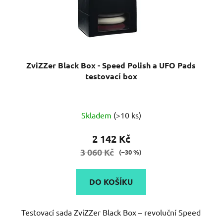
ZviZZer Black Box - Speed Polish a UFO Pads
testovací box
Průměrné
Skladem
(>10 ks)
hodnocení
produktu
2 142 Kč
je
3 060 Kč
(–30 %)
5,0
z
DO KOŠÍKU
5
hvězdiček.
Testovací sada ZviZZer Black Box – revoluční Speed