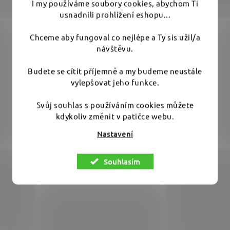
Průměrné
I my používáme soubory cookies, abychom Ti
Skladem
(3 ks)
hodnocení
usnadnili prohlížení eshopu...
produktu
779 Kč
Chceme aby fungoval co nejlépe a Ty sis užil/a
je
návštěvu.
5,0
DO KOŠÍKU
z
Budete se cítit příjemně a my budeme neustále
vylepšovat jeho funkce.
5
Ruční napěňovač pro vytvoření husté pěny k předmytí.
hvězdiček.
Svůj souhlas s používáním cookies můžete
Objem 1,5 litru je ideální....
kdykoliv změnit v patičce webu.
Nastavení
Souhlasím