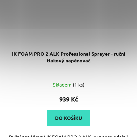
IK FOAM PRO 2 ALK Professional Sprayer - ruční
tlakový napěnovač
Skladem
(1 ks)
939 Kč
DO KOŠÍKU
Ruční napěňovač IK FOAM PRO 2 ALK je vysoce odolný