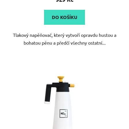
je
4,9
DO KOŠÍKU
z
5
Tlakový napěňovač, který vytvoří opravdu hustou a
hvězdiček.
bohatou pěnu a předčí všechny ostatní...