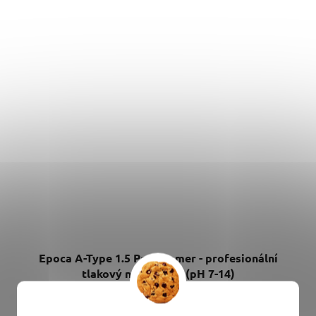
Epoca A-Type 1.5 Pro Foamer - profesionální
tlakový napěňovač (pH 7-14)