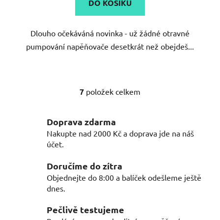
DO KOŠÍKU
Dlouho očekáváná novinka - už žádné otravné
pumpování napěňovače desetkrát než obejdeš...
7
položek celkem
O
v
l
Doprava zdarma
á
Nakupte nad 2000 Kč a doprava jde na náš
d
účet.
a
c
Doručíme do zítra
í
Objednejte do 8:00 a balíček odešleme ještě
p
dnes.
r
v
Pečlivě testujeme
k