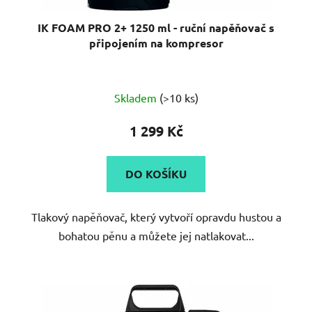
ů
IK FOAM PRO 2+ 1250 ml - ruční napěňovač s
připojením na kompresor
Průměrné
Skladem
(>10 ks)
hodnocení
produktu
1 299 Kč
je
5,0
DO KOŠÍKU
z
5
Tlakový napěňovač, který vytvoří opravdu hustou a
hvězdiček.
bohatou pěnu a můžete jej natlakovat...