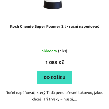
Koch Chemie Super Foamer 2 l - ruční napěňovač
Skladem
(7 ks)
1 083 Kč
DO KOŠÍKU
Ruční napěňovač, který Ti dá pěnu přesně takovou, jakou
chceš. Tři trysky = hustá,...