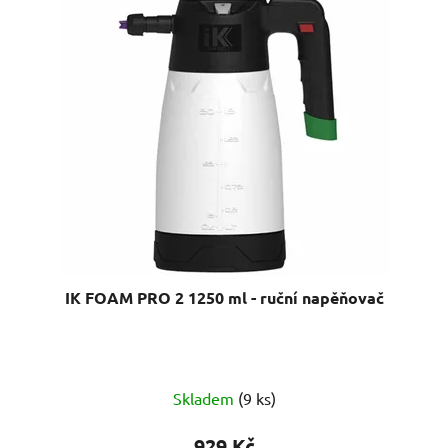
IK FOAM PRO 2 1250 ml - ruční napěňovač
Průměrné
Skladem
(9 ks)
hodnocení
produktu
929 Kč