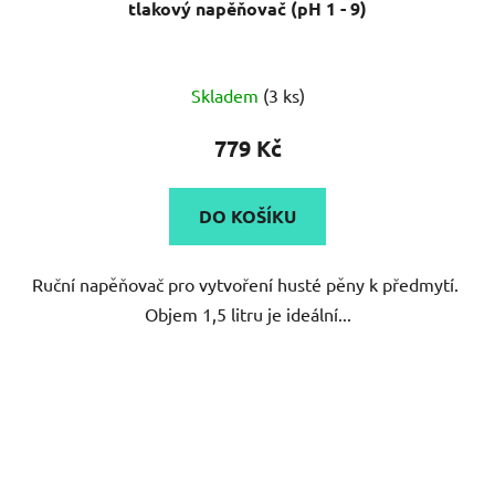
tlakový napěňovač (pH 1 - 9)
Průměrné
Skladem
(3 ks)
hodnocení
produktu
779 Kč
je
5,0
DO KOŠÍKU
z
5
Ruční napěňovač pro vytvoření husté pěny k předmytí.
hvězdiček.
Objem 1,5 litru je ideální...