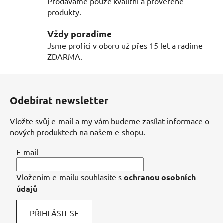
Prodáváme pouze kvalitní a prověřené
y
produkty.
v
ý
Vždy poradíme
p
Jsme profíci v oboru už přes 15 let a radíme
i
ZDARMA.
s
u
Z
á
Odebírat newsletter
p
a
Vložte svůj e-mail a my vám budeme zasílat informace o
t
nových produktech na našem e-shopu.
í
E-mail
Vložením e-mailu souhlasíte s
ochranou osobních
údajů
PŘIHLÁSIT SE