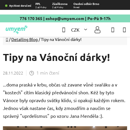
Přejít
PPL
Zásilkovna
Osobní odběr Brno
Rychlost doručení
2 až 4 dny
2 až 4 dny
Ihned
na
obsah
776 170 365
|
eshop@umyem.com
| Po-Pá 9-17h
Hledat
NÁKU
CZK
KOŠÍ
Domů
/
Detailing Blog
/
Tipy na Vánoční dárky!
Tipy na Vánoční dárky!
1 min čtení
28.11.2022
...doma praská v krbu, občas už zavane vůně svařáku a v
"kostech" cítím klasický předvánoční shon. Kéž by tyto
Vánoce byly opravdu svátky klidu, si opakuji každým rokem.
Jednou však nastane čas, kdy zmoudřím a naučím se
správný "uprdelismus" po vzoru Jana Menděla :).