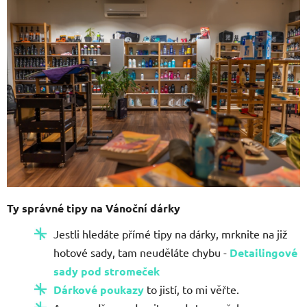
Ty správné tipy na Vánoční dárky
Jestli hledáte přímé tipy na dárky, mrknite na již
hotové sady, tam neuděláte chybu -
Detailingové
sady pod stromeček
Dárkové poukazy
to jistí, to mi věřte.