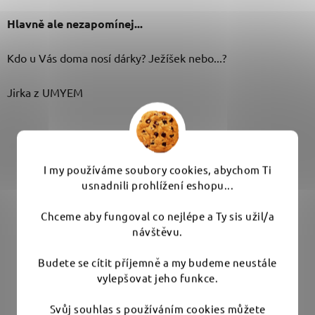
Hlavně ale nezapomínej...
Kdo u Vás doma nosí dárky? Ježíšek nebo...?
Jirka z UMYEM
I my používáme soubory cookies, abychom Ti
usnadnili prohlížení eshopu...
Chceme aby fungoval co nejlépe a Ty sis užil/a
návštěvu.
Budete se cítit příjemně a my budeme neustále
PŘEDCHOZÍ ČLÁNEK
DALŠÍ ČLÁNEK
vylepšovat jeho funkce.
Svůj souhlas s používáním cookies můžete