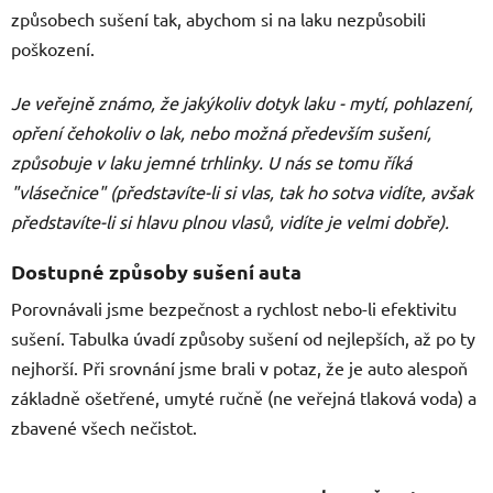
způsobech sušení tak, abychom si na laku nezpůsobili
poškození.
Je veřejně známo, že jakýkoliv dotyk laku - mytí, pohlazení,
opření čehokoliv o lak, nebo možná především sušení,
způsobuje v laku jemné trhlinky. U nás se tomu říká
"vlásečnice" (představíte-li si vlas, tak ho sotva vidíte, avšak
představíte-li si hlavu plnou vlasů, vidíte je velmi dobře).
Dostupné způsoby sušení auta
Porovnávali jsme bezpečnost a rychlost nebo-li efektivitu
sušení. Tabulka úvadí způsoby sušení od nejlepších, až po ty
nejhorší. Při srovnání jsme brali v potaz, že je auto alespoň
základně ošetřené, umyté ručně (ne veřejná tlaková voda) a
zbavené všech nečistot.