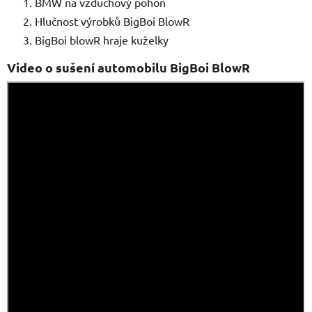
BMW na vzduchový pohon
Hlučnost výrobků BigBoi BlowR
BigBoi blowR hraje kuželky
Video o sušení automobilu BigBoi BlowR