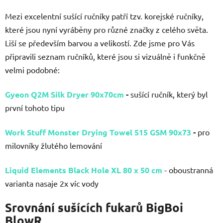
Mezi excelentní sušící ručníky patří tzv. korejské ručníky,
které jsou nyní vyráběny pro různé značky z celého světa.
Liší se především barvou a velikostí. Zde jsme pro Vás
připravili seznam ručníků, které jsou si vizuálně i funkčně
velmi podobné:
Gyeon Q2M Silk Dryer 90x70cm
-
sušící ručník, který byl
první tohoto tipu
Work Stuff Monster Drying Towel 515 GSM 90x73
-
pro
milovníky žlutého lemování
Liquid Elements Black Hole XL 80 x 50 cm
- oboustranná
varianta nasaje 2x víc vody
Srovnání sušících fukarů BigBoi
BlowR