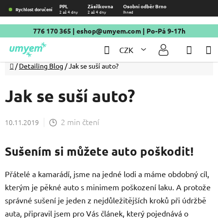
Přejít
PPL
Zásilkovna
Osobní odběr Brno
Rychlost doručení
2 až 4 dny
2 až 4 dny
Ihned
na
obsah
776 170 365
|
eshop@umyem.com
| Po-Pá 9-17h
Hledat
NÁKU
CZK
KOŠÍ
Domů
/
Detailing Blog
/
Jak se suší auto?
Jak se suší auto?
2 min čtení
10.11.2019
Sušením si můžete auto poškodit!
Přátelé a kamarádí, jsme na jedné lodi a máme obdobný cíl,
kterým je pěkné auto s minimem poškození laku. A protože
správné sušení je jeden z nejdůležitějších kroků při údržbě
auta, připravil jsem pro Vás článek, který pojednává o