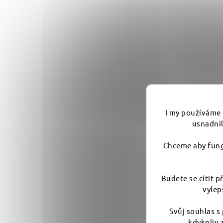
I my používáme 
usnadnil
Chceme aby fungo
Budete se cítit 
vylep
Svůj souhlas s
kdykoliv 