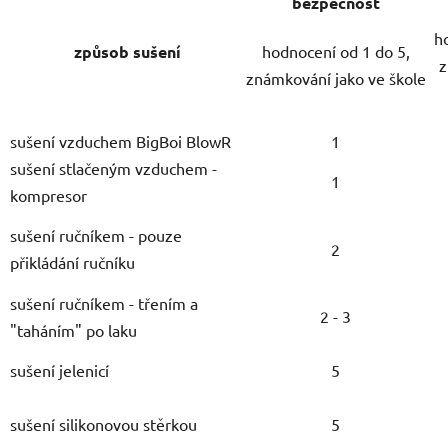
bezpečnost
h
způsob sušení
hodnocení od 1 do 5,
z
známkování jako ve škole
sušení vzduchem BigBoi BlowR
1
sušení stlačeným vzduchem -
1
kompresor
sušení ručníkem - pouze
2
přikládání ručníku
sušení ručníkem - třením a
2 - 3
"taháním" po laku
sušení jelenicí
5
sušení silikonovou stěrkou
5