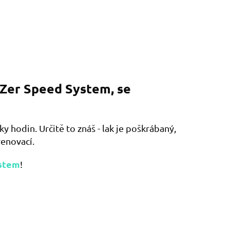
ZZer Speed System, se
ky hodin. Určitě to znáš - lak je poškrábaný,
renovací.
ystem
!