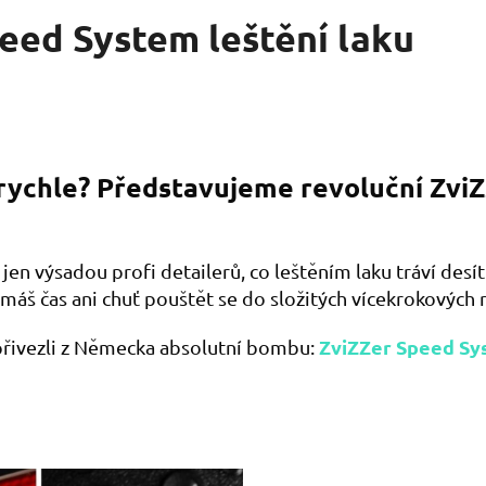
eed System leštění laku
a rychle? Představujeme revoluční Zvi
jen výsadou profi detailerů, co leštěním laku tráví desít
máš čas ani chuť pouštět se do složitých vícekrokových 
ZviZZer Speed S
přivezli z Německa absolutní bombu: