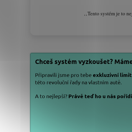
‚‚Tento systém je to n
Chceš systém vyzkoušet? Máme 
exkluzivní limi
Připravili jsme pro tebe
této revoluční řady na vlastním autě.
Právě teď ho u nás poříd
A to nejlepší?