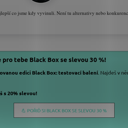
ejlepší co jsme kdy vyvinuli. Není tu alternativy nebo konkurenc
pro tebe Black Box se slevou 30 %!
tovanou edici Black Box: testovací balení
. Najdeš v n
íš s 20% slevou!
💪 POŘIĎ SI BLACK BOX SE SLEVOU 30 %