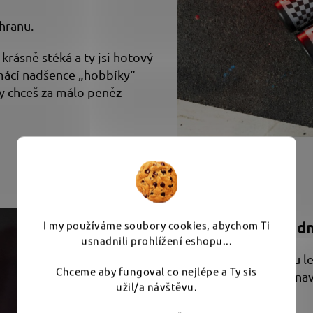
hranu.
krásně stéká a ty jsi hotový
omácí nadšence „hobbíky“
y chceš za málo peněz
Výběr kotouče: jed
I my používáme soubory cookies, abychom Ti
usnadnili prohlížení eshopu...
Pasta je jen jedna a sílu
Chceme aby fungoval co nejlépe a Ty sis
Thermo UFO Pads
je nav
užil/a návštěvu.
bezpečně: