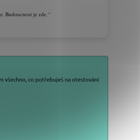
e. Budoucnost je zde.‘‘
ěm všechno, co potřebuješ na otestování