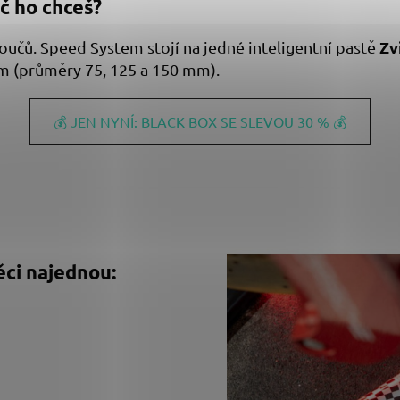
č ho chceš?
Zv
toučů. Speed System stojí na jedné inteligentní pastě
ím (průměry 75, 125 a 150 mm).
💰 JEN NYNÍ: BLACK BOX SE SLEVOU 30 % 💰
ěci najednou: