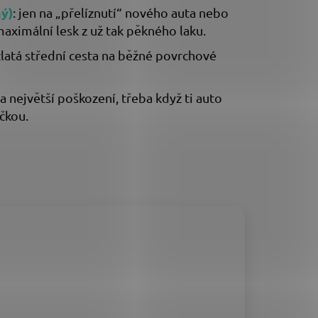
ý)
:
jen na „přelíznutí“ nového auta nebo
aximální lesk z už tak pěkného laku.
zlatá střední cesta na běžné povrchové
na největší poškození, třeba když ti auto
čkou.