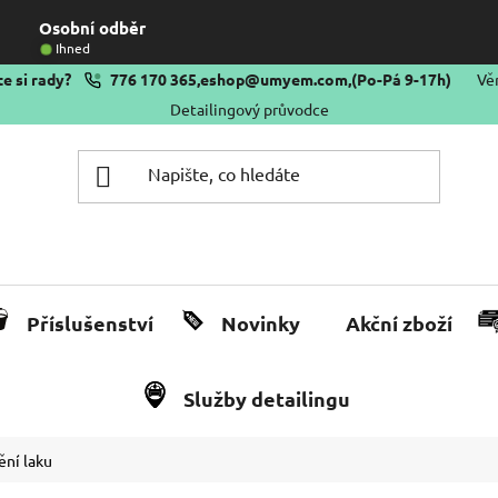
Osobní odběr
Ihned
e si rady?
776 170 365
,
eshop@umyem.com
,
(Po-Pá 9-17h)
Vě
Detailingový průvodce
Příslušenství
Novinky
Akční zboží
Služby detailingu
ění laku