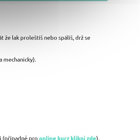
 že lak proleštíš nebo spálíš, drž se
a mechanicky).
online kurz klikni zde
xi (případně pro
).