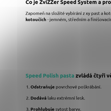
Co je ZviZZer Speed System a pro
Zapomeň na složité vybírání z xy past a ko
kotoučích
- jemném, středním a finišovac
Speed Polish pasta
zvládá čtyři v
Odstraňuje
povrchové poškrábání.
Dodává
laku extrémní lesk.
Prohlubuje
sytost barvy.