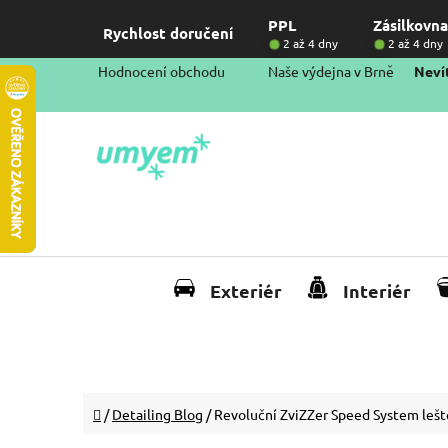
Přejít
PPL
Zásilkovna
na
Rychlost doručení
2 až 4 dny
2 až 4 dny
obsah
Hodnocení obchodu
Naše výdejna v Brně
Nevít
Exteriér
Interiér
Domů
/
Detailing Blog
/
Revoluční ZviZZer Speed System lešt