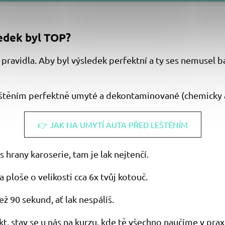
ledek byl TOP?
pravidla. Aby byl výsledek perfektní a ty ses nemusel bát
eštěním perfektně umyté a dekontaminované (chemicky 
👉 JAK NA UMYTÍ AUTA PŘED LEŠTĚNÍM
 hrany karoserie, tam je lak nejtenčí.
 ploše o velikosti cca 6x tvůj kotouč.
ž 90 sekund, ať lak nespálíš.
t, stav se u nás na kurzu, kde tě všechno naučíme v pra