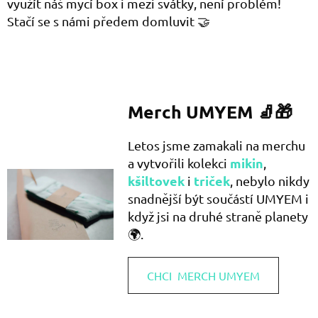
využít náš mycí box i mezi svátky, není problém!
Stačí se s námi předem domluvit 🤝
Merch UMYEM 🧦🎁
Letos jsme zamakali na merchu
mikin
a vytvořili kolekci
,
kšiltovek
triček
i
, nebylo nikdy
snadnější být součástí UMYEM i
když jsi na druhé straně planety
🌍.
CHCI MERCH UMYEM