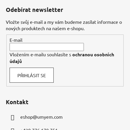
á
Odebírat newsletter
p
a
Vložte svůj e-mail a my vám budeme zasílat informace o
t
nových produktech na našem e-shopu.
í
E-mail
Vložením e-mailu souhlasíte s
ochranou osobních
údajů
PŘIHLÁSIT SE
Kontakt
eshop
@
umyem.com