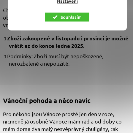
Nastavení
Chápeme, že Vánoční nákupy jsou někdy stresující, a
Souhlasím
občas se netrefí. Proto jsme prodloužili možnost
vrácení zboží:
Zboží zakoupené v listopadu i prosinci je možné
vrátit až do konce ledna 2025.
Podmínky: Zboží musí být nepoškozené,
nerozbalené a nepoužité.
Vánoční pohoda a něco navíc
Pro někoho jsou Vánoce prostě jen den v roce,
nicméně já osobně Vánoce mám rád a od doby co
mám doma dva malý nesvéprávný chuligány, tak