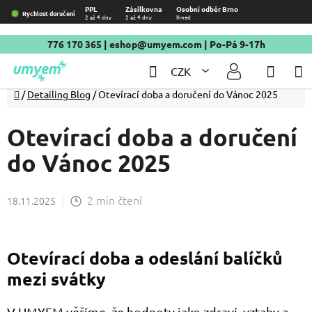
Přejít
PPL
Zásilkovna
Osobní odběr Brno
Rychlost doručení
2 až 4 dny
2 až 4 dny
Ihned
na
obsah
776 170 365
|
eshop@umyem.com
| Po-Pá 9-17h
Hledat
NÁKU
CZK
KOŠÍ
Domů
/
Detailing Blog
/
Otevírací doba a doručení do Vánoc 2025
Otevírací doba a doručení
do Vánoc 2025
2 min čtení
18.11.2025
Otevírací doba a odeslání balíčků
mezi svátky
V UMYEM věříme, že hodnoty jako zdraví, vztahy a