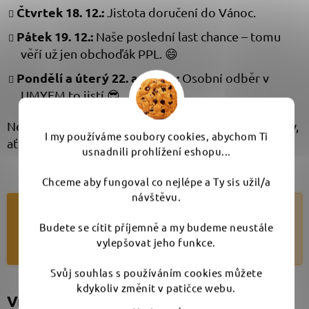
Čtvrtek 18. 12.:
Jistota doručení do Vánoc.
Pátek 19. 12.:
Naše poslední last chance – tomu
věří už jen obchoďák PPL. 😄
Pondělí a úterý 22. a 23. 12.:
Osobní odběr v
UMYEM to jistí 😎
Nečekejte na poslední chvíli a objednejte raději dřív,
I my používáme soubory cookies, abychom Ti
ať máte klid!
usnadnili prohlížení eshopu...
Chceme aby fungoval co nejlépe a Ty sis užil/a
návštěvu.
I my máme Vánoce 🎄
Budete se cítit příjemně a my budeme neustále
Objednané zboží mezi svátky budeme
vylepšovat jeho funkce.
expedovat až po novém roce!
Svůj souhlas s používáním cookies můžete
kdykoliv změnit v patičce webu.
Vrácení zboží zakoupeného v prosinci