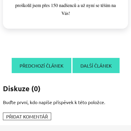
proškolil jsem přes 150 nadšenců a už nyní se těším na
Vás!
PŘEDCHOZÍ ČLÁNEK
DALŠÍ ČLÁNEK
Diskuze (0)
Buďte první, kdo napíše příspěvek k této položce.
PŘIDAT KOMENTÁŘ
Z