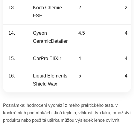
13.
Koch Chemie
2
2
FSE
14.
Gyeon
4,5
4
CeramicDetailer
15.
CarPro EliXir
4
4
16.
Liquid Elements
5
4
Shield Wax
Poznámka: hodnocení vychází z mého praktického testu v
konkrétních podmínkách. Jiná teplota, vlhkost, typ laku, množství
produktu nebo použitá utěrka můžou výsledek lehce ovlivnit.