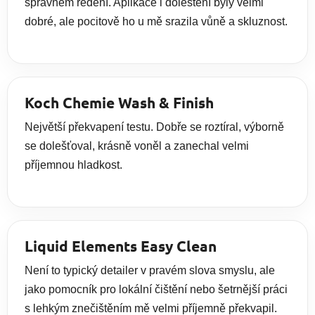
správném ředění. Aplikace i doleštění byly velmi
dobré, ale pocitově ho u mě srazila vůně a skluznost.
Koch Chemie Wash & Finish
Největší překvapení testu. Dobře se roztíral, výborně
se dolešťoval, krásně voněl a zanechal velmi
příjemnou hladkost.
Liquid Elements Easy Clean
Není to typický detailer v pravém slova smyslu, ale
jako pomocník pro lokální čištění nebo šetrnější práci
s lehkým znečištěním mě velmi příjemně překvapil.