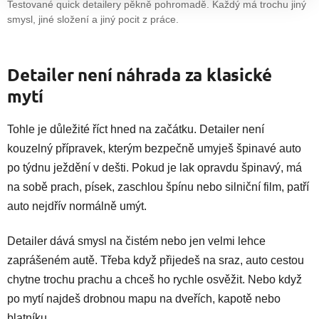
Testované quick detailery pěkně pohromadě. Každý má trochu jiný
smysl, jiné složení a jiný pocit z práce.
Detailer není náhrada za klasické
mytí
Tohle je důležité říct hned na začátku. Detailer není
kouzelný přípravek, kterým bezpečně umyješ špinavé auto
po týdnu ježdění v dešti. Pokud je lak opravdu špinavý, má
na sobě prach, písek, zaschlou špínu nebo silniční film, patří
auto nejdřív normálně umýt.
Detailer dává smysl na čistém nebo jen velmi lehce
zaprášeném autě. Třeba když přijedeš na sraz, auto cestou
chytne trochu prachu a chceš ho rychle osvěžit. Nebo když
po mytí najdeš drobnou mapu na dveřích, kapotě nebo
blatníku.