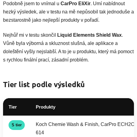
Podobně jsem to vnímal u
CarPro EliXir
. Umí nabídnout
hezký výsledek, ale v testu na mě nepůsobil tak jednoduše a
bezstarostně jako nejlepší produkty v pořadí.
Nejhůř mi v testu skončil
Liquid Elements Shield Wax
.
Vůně byla výborná a skluznost slušná, ale aplikace a
doleštění vyšly nejslabší. A to je u produktu, který má pomoct
s rychlou finální prací, zásadní problém.
Tier list podle výsledků
Tier
Produkty
Koch Chemie Wash & Finish, CarPro ECH2O, 
S tier
614