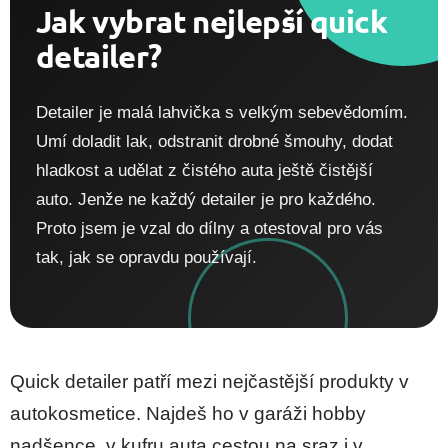
Jak vybrat nejlepší quick
detailer?
Detailer je malá lahvička s velkým sebevědomím.
Umí doladit lak, odstranit drobné šmouhy, dodat
hladkost a udělat z čistého auta ještě čistější
auto. Jenže ne každý detailer je pro každého.
Proto jsem je vzal do dílny a otestoval pro vás
tak, jak se opravdu používají.
Quick detailer patří mezi nejčastější produkty v
autokosmetice. Najdeš ho v garáži hobby
nadšence, v kufru auta cestou na sraz i v