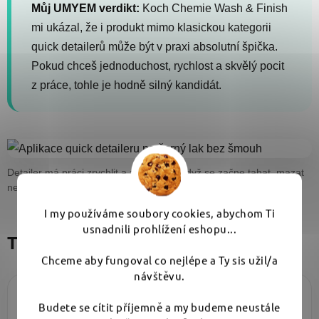
Můj UMYEM verdikt:
Koch Chemie Wash & Finish
mi ukázal, že i produkt mimo klasickou kategorii
quick detailerů může být v praxi absolutní špička.
Pokud chceš jednoduchost, rychlost a skvělý pocit
z práce, tohle je hodně silný kandidát.
Detailer má práci zrychlit a zpříjemnit. Když se začne tahat, mazat
nebo šmouhovat, radost z čistého auta rychle mizí.
I my používáme soubory cookies, abychom Ti
usnadnili prohlížení eshopu...
Top 3 produkty testu
Chceme aby fungoval co nejlépe a Ty sis užil/a
návštěvu.
1. místo
Budete se cítit příjemně a my budeme neustále