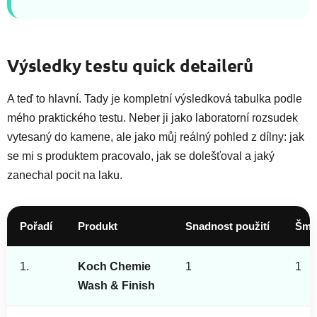
Výsledky testu quick detailerů
A teď to hlavní. Tady je kompletní výsledková tabulka podle
mého praktického testu. Neber ji jako laboratorní rozsudek
vytesaný do kamene, ale jako můj reálný pohled z dílny: jak
se mi s produktem pracovalo, jak se dolešťoval a jaký
zanechal pocit na laku.
Pořadí
Produkt
Snadnost použití
Šmou
1.
Koch Chemie
1
1
Wash & Finish