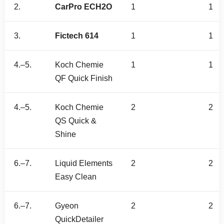
2.
CarPro ECH2O
1
1
3.
Fictech 614
1
1
4.–5.
Koch Chemie
1
1
QF Quick Finish
4.–5.
Koch Chemie
2
2
QS Quick &
Shine
6.–7.
Liquid Elements
2
2
Easy Clean
6.–7.
Gyeon
2
2
QuickDetailer