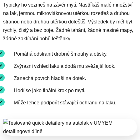
Typicky ho vezmeš na závěr mytí. Nastříkáš malé množství
na lak, jemnou mikrovláknovou utěrkou rozetřeš a druhou
stranou nebo druhou utěrkou doleštíš. Výsledek by měl být
rychlý, čistý a bez boje. Žádné tahání, žádné mastné mapy,
žádné zaklínání bohů leštěnky.
Pomáhá odstranit drobné šmouhy a otisky.
Zvýrazní vzhled laku a dodá mu svěžejší look.
Zanechá povrch hladší na dotek.
Hodí se jako finální krok po mytí.
Může lehce podpořit stávající ochranu na laku.