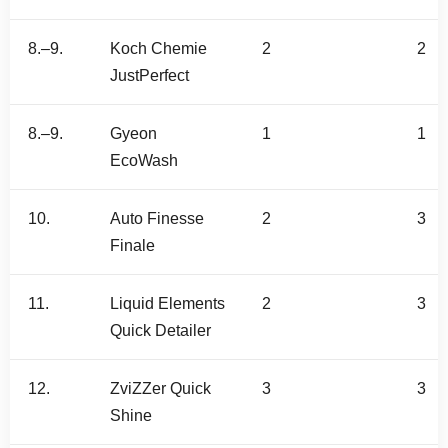
8.–9.
Koch Chemie
2
2
JustPerfect
8.–9.
Gyeon
1
1
EcoWash
10.
Auto Finesse
2
3
Finale
11.
Liquid Elements
2
3
Quick Detailer
12.
ZviZZer Quick
3
3
Shine