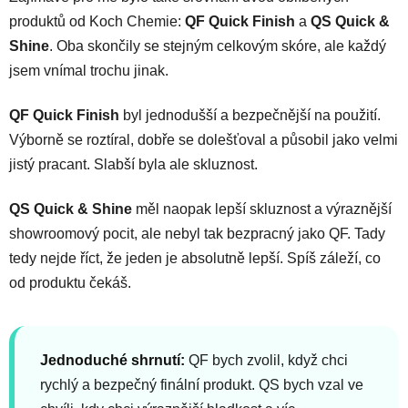
produktů od Koch Chemie:
QF Quick Finish
a
QS Quick &
Shine
. Oba skončily se stejným celkovým skóre, ale každý
jsem vnímal trochu jinak.
QF Quick Finish
byl jednodušší a bezpečnější na použití.
Výborně se roztíral, dobře se dolešťoval a působil jako velmi
jistý pracant. Slabší byla ale skluznost.
QS Quick & Shine
měl naopak lepší skluznost a výraznější
showroomový pocit, ale nebyl tak bezpracný jako QF. Tady
tedy nejde říct, že jeden je absolutně lepší. Spíš záleží, co
od produktu čekáš.
Jednoduché shrnutí:
QF bych zvolil, když chci
rychlý a bezpečný finální produkt. QS bych vzal ve