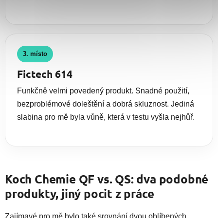
3. místo
Fictech 614
Funkčně velmi povedený produkt. Snadné použití,
bezproblémové doleštění a dobrá skluznost. Jediná
slabina pro mě byla vůně, která v testu vyšla nejhůř.
Koch Chemie QF vs. QS: dva podobné
produkty, jiný pocit z práce
Zajímavé pro mě bylo také srovnání dvou oblíbených