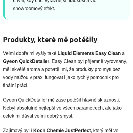
chvíli, kdy chci výraznější hladkost a víc
showroomový efekt.
Produkty, které mě potěšily
Velmi dobře mi vyšly také
Liquid Elements Easy Clean
a
Gyeon QuickDetailer
. Easy Clean byl příjemně vyrovnaný,
měl skvělé aroma a potvrdil mi, že produkty pro mytí bez
vody můžou v praxi fungovat i jako rychlý pomocník pro
finální práci.
Gyeon QuickDetailer mě zase potěšil hlavně skluzností.
Nebyl absolutně nejlepší ve všech parametrech, ale jako
celek mi dával velmi dobrý smysl.
Zajímavý byl i
Koch Chemie JustPerfect
, který měl ve