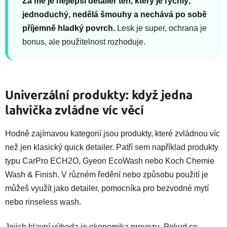
Za mě je nejlepší detailer ten, který je rychlý,
jednoduchý, nedělá šmouhy a nechává po sobě
příjemně hladký povrch.
Lesk je super, ochrana je
bonus, ale použitelnost rozhoduje.
Univerzální produkty: když jedna
lahvička zvládne víc věcí
Hodně zajímavou kategorií jsou produkty, které zvládnou víc
než jen klasický quick detailer. Patří sem například produkty
typu CarPro ECH2O, Gyeon EcoWash nebo Koch Chemie
Wash & Finish. V různém ředění nebo způsobu použití je
můžeš využít jako detailer, pomocníka pro bezvodné mytí
nebo rinseless wash.
Jejich hlavní výhoda je ekonomika provozu. Pokud se