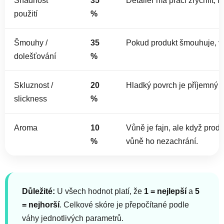
Snadnost
35
Detailer má práci zrychlit, n
použití
%
Šmouhy /
35
Pokud produkt šmouhuje, v p
dolešťování
%
Skluznost /
20
Hladký povrch je příjemný 
slickness
%
Aroma
10
Vůně je fajn, ale když pro
%
vůně ho nezachrání.
Důležité:
U všech hodnot platí, že
1 = nejlepší
a
5
= nejhorší
. Celkové skóre je přepočítané podle
váhy jednotlivých parametrů.