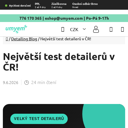
Přejít
PPL
Zásilkovna
Osobní odběr Brno
Rychlost doručení
2 až 4 dny
2 až 4 dny
Ihned
na
obsah
776 170 365
|
eshop@umyem.com
| Po-Pá 9-17h
Hledat
NÁKU
CZK
KOŠÍ
Domů
/
Detailing Blog
/
Největší test detailerů v ČR!
Největší test detailerů v
ČR!
24 min čtení
9.6.2026
VELKÝ TEST DETAILERŮ