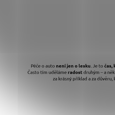
není jen o lesku
čas, 
Péče o auto
. Je to
radost
Často tím uděláme
druhým – a někd
za krásný příklad a za důvěru,