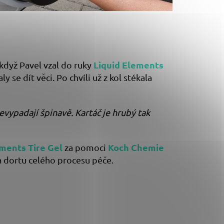
Liquid Elements
když Pavel vzal do ruky
aly se dít věci. Po chvíli už z kol stékala
nevypadají špinavě. Kartáč je hrubý tak
ements Tire Gel
Koch Chemie
za pomoci
a dortu celého procesu péče.