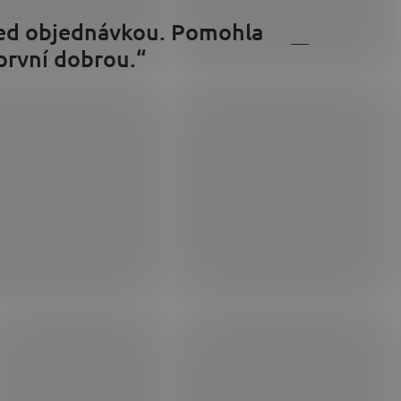
řed objednávkou. Pomohla
 první dobrou.“