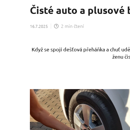
Čisté auto a plusové 
2 min čtení
16.7.2025
Když se spojí dešťová přeháňka a chuť uděl
ženu či