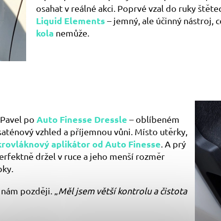
osahat v reálné akci. Poprvé vzal do ruky štěte
Liquid Elements
– jemný, ale účinný nástroj,
kola
nemůže.
Auto Finesse Dressle
l Pavel po
– oblíbeném
saténový vzhled a příjemnou vůni. Místo utěrky,
rovláknový aplikátor od Auto Finesse
. A prý
erfektně držel v ruce a jeho menší rozměr
bky.
l nám později. „
Měl jsem větší kontrolu a čistota