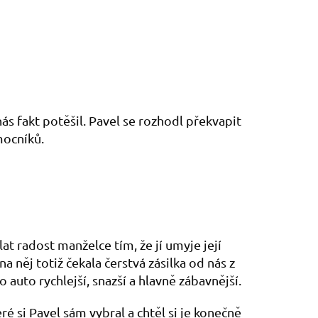
ás fakt potěšil. Pavel se rozhodl překvapit
mocníků.
at radost manželce tím, že jí umyje její
na něj totiž čekala čerstvá zásilka od nás z
uto rychlejší, snazší a hlavně zábavnější.
ré si Pavel sám vybral a chtěl si je konečně