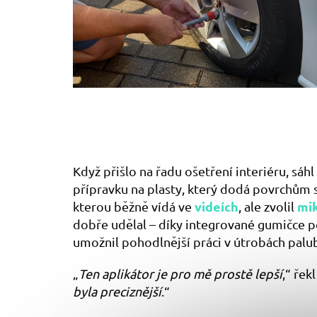
Když přišlo na řadu ošetření interiéru, sáh
přípravku na plasty, který dodá povrchům 
videích
mik
kterou běžně vídá ve
, ale zvolil
dobře udělal – díky integrované gumičce p
umožnil pohodlnější práci v útrobách palu
„
Ten aplikátor je pro mě prostě lepší
,“ řek
byla preciznější
.“