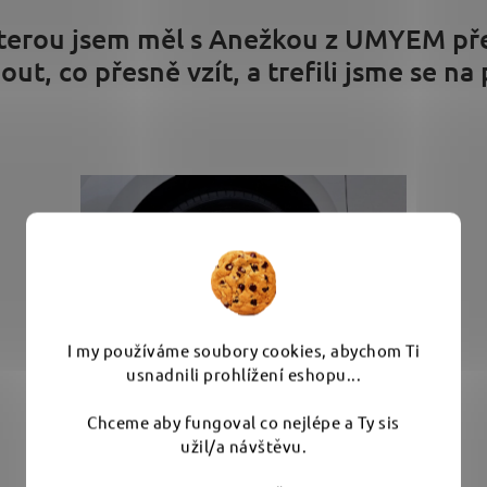
, kterou jsem měl s Anežkou z UMYEM p
ut, co přesně vzít, a trefili jsme se na
I my používáme soubory cookies, abychom Ti
usnadnili prohlížení eshopu...
Chceme aby fungoval co nejlépe a Ty sis
užil/a návštěvu.