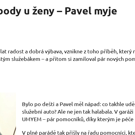
body u ženy – Pavel myje
at radost a dobrá výbava, vznikne z toho příběh, který n
stým služebákem – a přitom si zamiloval pár nových po
Bylo po dešti a Pavel měl nápad: co takhle uděl
služební auto? Ale ne jen tak halabala. V garáži 
UMYEM – pár pomocníků, díky kterým je péče o a
V plné parádě tak přišly na řadu pomocníci, kte