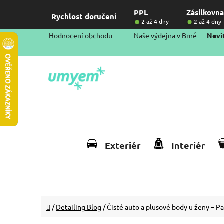
Přejít
PPL
Zásilkovna
na
Rychlost doručení
2 až 4 dny
2 až 4 dny
obsah
Hodnocení obchodu
Naše výdejna v Brně
Nevít
Exteriér
Interiér
Domů
/
Detailing Blog
/
Čisté auto a plusové body u ženy – P