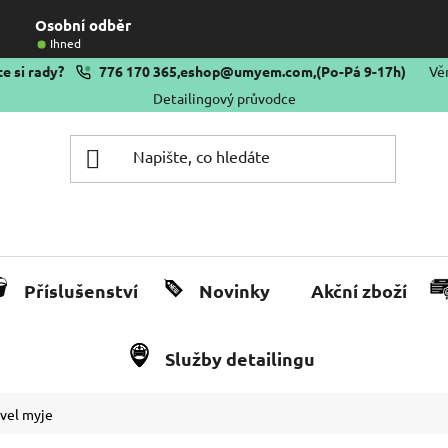
Osobní odběr
Ihned
e si rady?
776 170 365
,
eshop@umyem.com
,
(Po-Pá 9-17h)
Vě
Detailingový průvodce
Příslušenství
Novinky
Akční zboží
Služby detailingu
avel myje