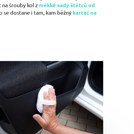
měkké sady štětců od
c na šrouby kol z
kartáč na
 co se dostane i tam, kam běžný