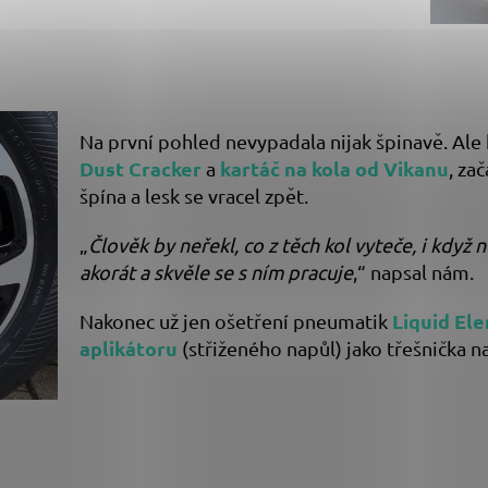
Na první pohled nevypadala nijak špinavě. Ale 
Dust Cracker
kartáč na kola od Vikanu
a
, zač
špína a lesk se vracel zpět.
„
Člověk by neřekl, co z těch kol vyteče, i když 
akorát a skvěle se s ním pracuje
,“ napsal nám.
Liquid El
Nakonec už jen ošetření pneumatik
aplikátoru
(střiženého napůl) jako třešnička n