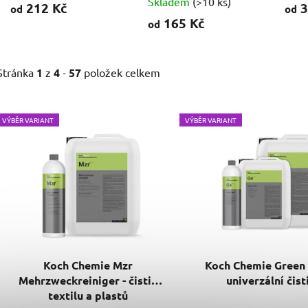
Skladem
(>10 ks)
212 Kč
3
od
od
165 Kč
od
Stránka
1
z
4
-
57
položek celkem
V
VÝBĚR VARIANT
VÝBĚR VARIANT
ý
p
i
s
p
r
o
d
Koch Chemie Mzr
Koch Chemie Green 
u
Mehrzweckreiniger - čistič
univerzální čist
k
textilu a plastů