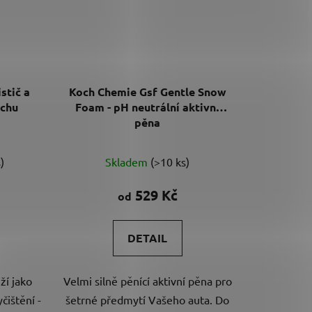
stič a
Koch Chemie Gsf Gentle Snow
chu
Foam - pH neutrální aktivní
pěna
né
Průměrné
)
Skladem
(>10 ks)
ení
hodnocení
tu
produktu
529 Kč
od
je
4,9
DETAIL
z
5
ží jako
Velmi silně pěnící aktivní pěna pro
ek.
hvězdiček.
čištění -
šetrné předmytí Vašeho auta. Do