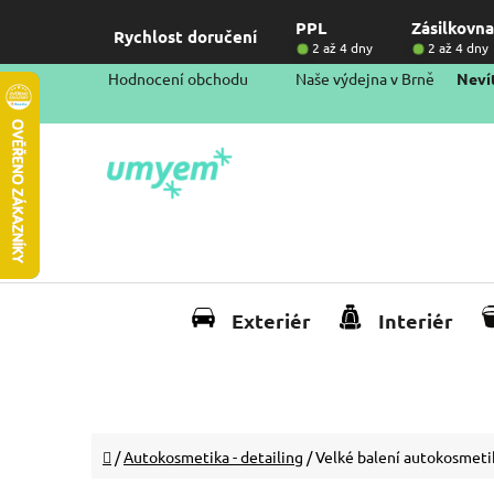
Přejít
PPL
Zásilkovna
na
Rychlost doručení
2 až 4 dny
2 až 4 dny
obsah
Hodnocení obchodu
Naše výdejna v Brně
Nevít
Exteriér
Interiér
Domů
/
Autokosmetika - detailing
/
Velké balení autokosmeti