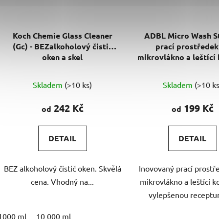
Koch Chemie Glass Cleaner
ADBL Micro Wash S
(Gc) - BEZalkoholový čistič
prací prostředek
oken a skel
mikrovlákno a leštící
Průměrné
Skladem
(>10 ks)
Skladem
(>10 ks
hodnocení
produktu
242 Kč
199 Kč
od
od
je
5,0
DETAIL
DETAIL
z
5
BEZ alkoholový čistič oken. Skvělá
Inovovaný prací prostř
hvězdiček.
cena. Vhodný na...
mikrovlákno a leštící k
vylepšenou recepturo
1000 ml
10 000 ml