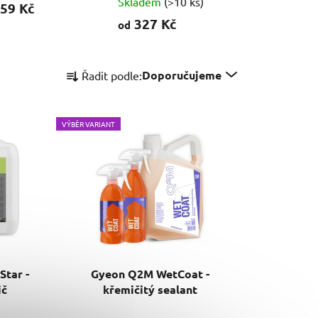
Skladem
(>10 ks)
59 Kč
327 Kč
od
Ř
Doporučujeme
Řadit podle:
a
z
e
VÝBĚR VARIANT
n
í
p
r
o
d
u
k
Star -
Gyeon Q2M WetCoat -
t
ič
křemičitý sealant
ů