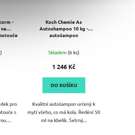
torm -
Koch Chemie As
 na
Autoshampoo 10 kg -
 kotouče
autošampon
)
Skladem
(6 ks)
1 246 Kč
DO KOŠÍKU
edek pro
Kvalitní autošampon určený k
otouče s
mytí všeho, co má kola. Ředění 50
u....
ml na kbelík. Šetrný...