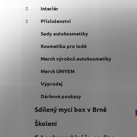
Interiér
Příslušenství
Sady autokosmetiky
Kosmetika pro lodě
Merch výrobců autokosmetiky
Merch UMYEM
Výprodej
Dárkové poukazy
Sdílený mycí box v Brně
Školení