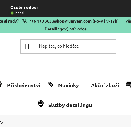
Osobní odběr
Ihned
e si rady?
776 170 365
,
eshop@umyem.com
,
(Po-Pá 9-17h)
Vě
Detailingový průvodce
Příslušenství
Novinky
Akční zboží
Služby detailingu
ky