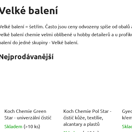
Velké balení
Velké balení = šetřím. Často jsou ceny odvozeny spíše od obalů 
velké balení chemie velmi oblíbené u hobby detailerů a u profik
balení do jedné skupiny - Velké balení.
Nejprodávanější
Koch Chemie Green
Koch Chemie Pol Star -
Gyeo
Star - univerzální čistič
čistič kůže, textílie,
křem
alcantary a plastů
Skladem
(>10 ks)
Skl