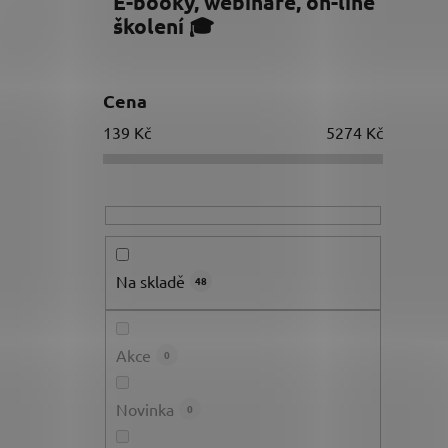
E-booky, webináře, on-line
školení 🎓
Cena
139
Kč
5274
Kč
Na skladě
48
Akce
0
Novinka
0