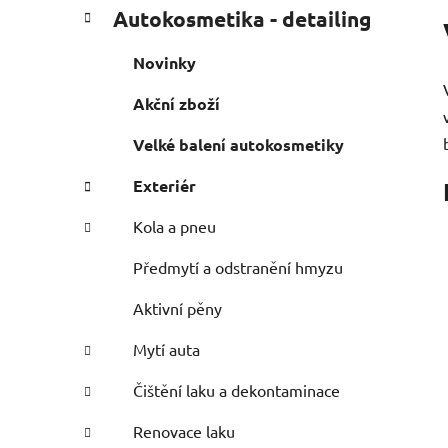
P
K
Přeskočit
Autokosmetika - detailing
a
o
kategorie
t
s
Novinky
e
t
g
Akční zboží
r
o
a
r
Velké balení autokosmetiky
i
n
e
n
Exteriér
í
Kola a pneu
p
a
Předmytí a odstranění hmyzu
n
Aktivní pěny
e
l
Mytí auta
Čištění laku a dekontaminace
Renovace laku