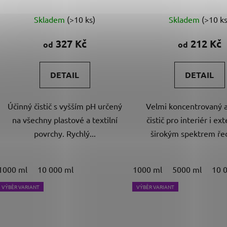
t
Průměrné
Průměr
ů
Skladem
(>10 ks)
Skladem
(>10 ks
hodnocení
hodnoc
produktu
produk
327 Kč
212 Kč
od
od
je
je
4,9
4,8
DETAIL
DETAIL
z
z
5
5
Účinný čistič s vyšším pH určený
Velmi koncentrovaný a
hvězdiček.
hvězdič
na všechny plastové a textilní
čistič pro interiér i ext
povrchy. Rychlý...
širokým spektrem ředě
1000 ml
10 000 ml
1000 ml
5000 ml
10 
VÝBĚR VARIANT
VÝBĚR VARIANT