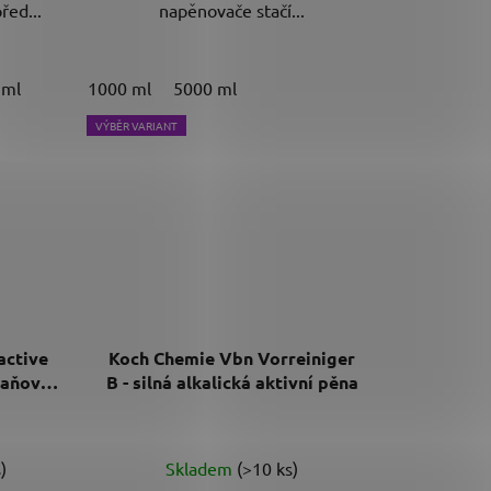
řed...
napěnovače stačí...
 ml
1000 ml
5000 ml
VÝBĚR VARIANT
active
Koch Chemie Vbn Vorreiniger
raňovač
B - silná alkalická aktivní pěna
né
Průměrné
)
Skladem
(>10 ks)
ení
hodnocení