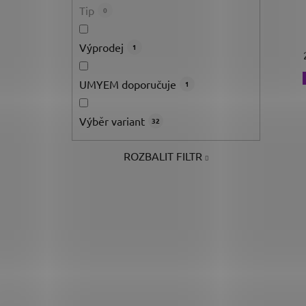
Tip
0
Výprodej
1
UMYEM doporučuje
1
Výběr variant
32
ROZBALIT FILTR