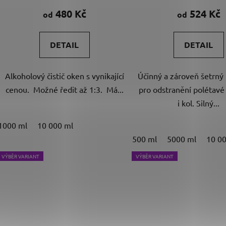
produktu
produk
480 Kč
524 Kč
od
od
je
je
4,8
5,0
DETAIL
DETAIL
z
z
5
5
Alkoholový čistič oken s vynikající
Účinný a zároveň šetrný
hvězdiček.
hvězdič
cenou. Možné ředit až 1:3. Má...
pro odstranění polétavé 
i kol. Silný...
1000 ml
10 000 ml
500 ml
5000 ml
10 0
VÝBĚR VARIANT
VÝBĚR VARIANT