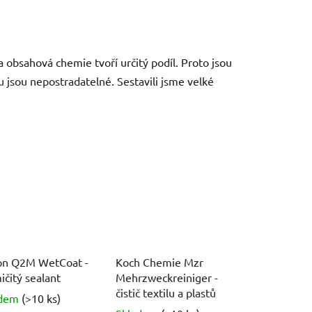
a obsahová chemie tvoří určitý podíl. Proto jsou
u jsou nepostradatelné. Sestavili jsme velké
n Q2M WetCoat -
Koch Chemie Mzr
ičitý sealant
Mehrzweckreiniger -
čistič textilu a plastů
adem
(>10 ks)