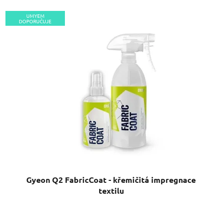
UMYEM
DOPORUČUJE
Gyeon Q2 FabricCoat - křemičitá impregnace
textilu
Průměrné