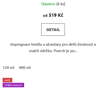
Skladem
(6 ks)
hodnocení
produktu
519 Kč
od
je
5,0
DETAIL
z
5
Impregnace textilu a alcantary pro delší životnost a
hvězdiček.
snažší údržbu. Povrch je po...
120 ml
400 ml
AKCE
VÝBĚR VARIANT