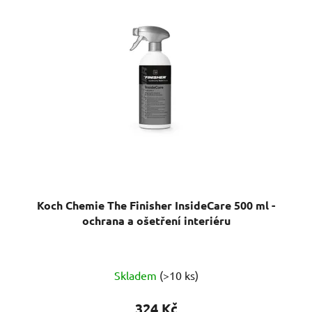
Koch Chemie The Finisher InsideCare 500 ml -
ochrana a ošetření interiéru
Průměrné
Skladem
(>10 ks)
hodnocení
produktu
324 Kč