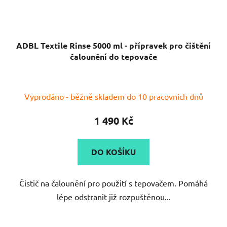
ADBL Textile Rinse 5000 ml - přípravek pro čištění
čalounění do tepovače
Průměrné
Vyprodáno - běžně skladem do 10 pracovních dnů
hodnocení
produktu
1 490 Kč
je
5,0
DO KOŠÍKU
z
5
Čistič na čalounění pro použití s tepovačem. Pomáhá
hvězdiček.
lépe odstranit již rozpuštěnou...