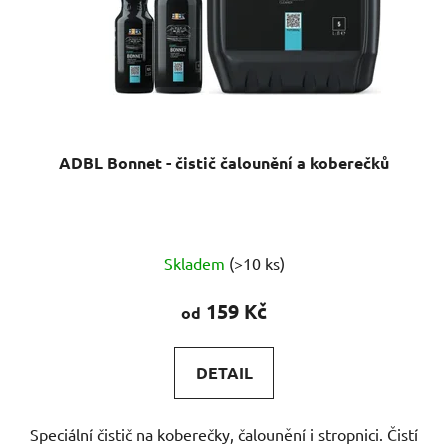
ADBL Bonnet - čistič čalounění a koberečků
Průměrné
Skladem
(>10 ks)
hodnocení
produktu
159 Kč
od
je
5,0
DETAIL
z
5
Speciální čistič na koberečky, čalounění i stropnici. Čistí
hvězdiček.