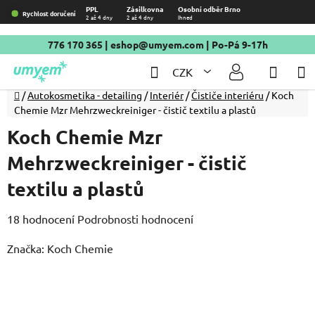
Přejít
PPL
Zásilkovna
Osobní odběr Brno
Rychlost doručení
2 až 4 dny
2 až 4 dny
Ihned
na
obsah
776 170 365
|
eshop@umyem.com
| Po-Pá 9-17h
Hledat
NÁKU
CZK
KOŠÍ
Domů
/
Autokosmetika - detailing
/
Interiér
/
Čističe interiéru
/
Koch
Chemie Mzr Mehrzweckreiniger - čistič textilu a plastů
Koch Chemie Mzr
Mehrzweckreiniger - čistič
textilu a plastů
Průměrné
18 hodnocení
Podrobnosti hodnocení
hodnocení
Značka:
Koch Chemie
produktu
je
4,9
z