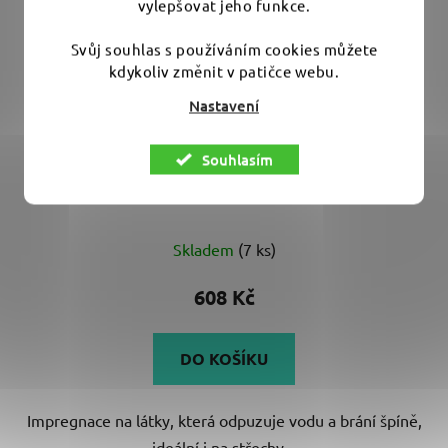
vylepšovat jeho funkce.
Svůj souhlas s používáním cookies můžete
kdykoliv změnit v patičce webu.
Nastavení
Fictech 616 Splash 250 ml - impregnace tkaniny a
Souhlasím
střech kabrioletů
Skladem
(7 ks)
608 Kč
DO KOŠÍKU
Impregnace na látky, která odpuzuje vodu a brání špíně,
ideální i na střechy...