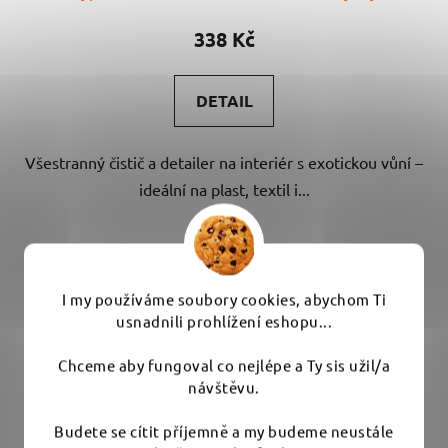
338 Kč
DETAIL
Všestranný čistič a detailer na interiér s exotickou vůní –
ideální na plast, textil i...
I my používáme soubory cookies, abychom Ti
usnadnili prohlížení eshopu...
Chceme aby fungoval co nejlépe a Ty sis užil/a
návštěvu.
Budete se cítit příjemně a my budeme neustále