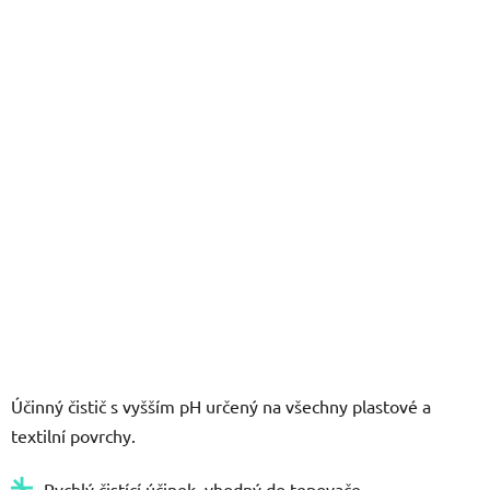
5
hvězdiček.
Účinný čistič s vyšším pH určený na všechny plastové a
textilní povrchy.
Rychlý čistící účinek, vhodný do tepovače.