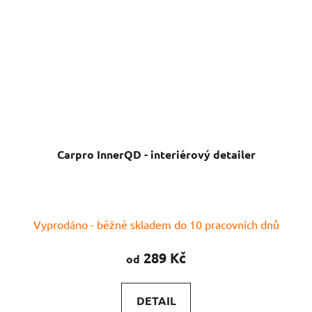
Carpro InnerQD - interiérový detailer
Průměrné
Vyprodáno - běžně skladem do 10 pracovních dnů
hodnocení
produktu
289 Kč
od
je
4,0
DETAIL
z