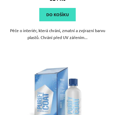
je
5,0
DO KOŠÍKU
z
5
Péče o interiér, která chrání, zmatní a zvýrazní barvu
hvězdiček.
plastů. Chrání před UV zářením...