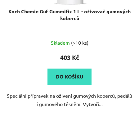
Koch Chemie Guf Gummifix 1 L - oživovač gumových
koberců
Průměrné
Skladem
(>10 ks)
hodnocení
produktu
403 Kč
je
4,8
DO KOŠÍKU
z
5
Speciální přípravek na oživení gumových koberců, pedálů
hvězdiček.
i gumového těsnění. Vytvoří...