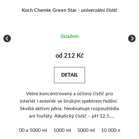
e,
Koch Chemie Green Star - univerzální čistič
Skladem
od 212 Kč
DETAIL
Velmi koncentrovaný a účinný čistič pro
U
 a
interiér i exteriér se širokým spektrem ředění.
í a
Skvělá aktivní pěna. Neobsahuje rozpouštědla
á
ani fosfáty. Alkalický čistič – pH 12,5.
k
Ekonomicky výhodný.
1000 a 5000 ml
1000 ml
5000 ml
10 000 ml