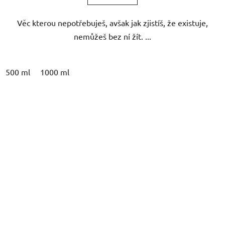
5
Věc kterou nepotřebuješ, avšak jak zjistíš, že existuje,
hvězdiček.
nemůžeš bez ní žít. ...
500 ml
1000 ml