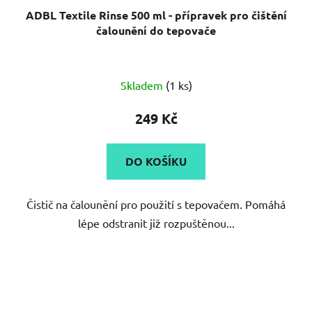
ADBL Textile Rinse 500 ml - přípravek pro čištění
čalounění do tepovače
Průměrné
Skladem
(1 ks)
hodnocení
produktu
249 Kč
je
5,0
DO KOŠÍKU
z
5
Čistič na čalounění pro použití s tepovačem. Pomáhá
hvězdiček.
lépe odstranit již rozpuštěnou...