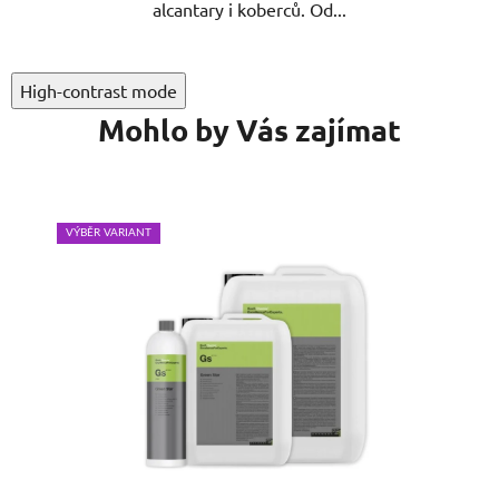
alcantary i koberců. Od...
High-contrast mode
Mohlo by Vás zajímat
VÝBĚR VARIANT
VÝB