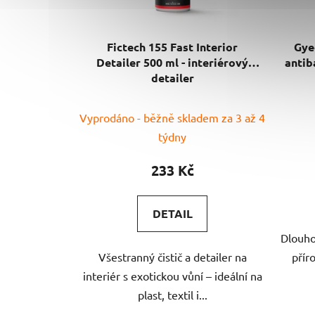
Fictech 155 Fast Interior
Gye
Detailer 500 ml - interiérový
antib
detailer
Vyprodáno - běžně skladem za 3 až 4
týdny
233 Kč
DETAIL
Dlouhot
Všestranný čistič a detailer na
přír
interiér s exotickou vůní – ideální na
plast, textil i...