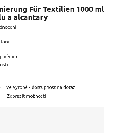
ierung Für Textilien 1000 ml
lu a alcantary
dnocení
taru.
špiněním
osti
Ve výrobě - dostupnost na dotaz
Zobrazit možnosti