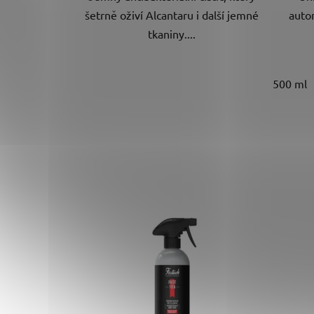
šetrně oživí Alcantaru i další jemné
auto
tkaniny....
500 ml