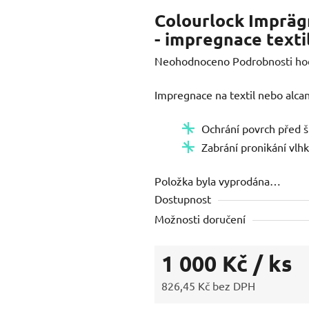
Colourlock Imprägn
- impregnace texti
Průměrné
Neohodnoceno
Podrobnosti ho
hodnocení
Impregnace na textil nebo alcan
produktu
je
Ochrání povrch před 
0,0
Zabrání pronikání vlhk
z
5
Položka byla vyprodána…
hvězdiček.
Dostupnost
Možnosti doručení
1 000 Kč
/ ks
826,45 Kč bez DPH
Měrná cena: