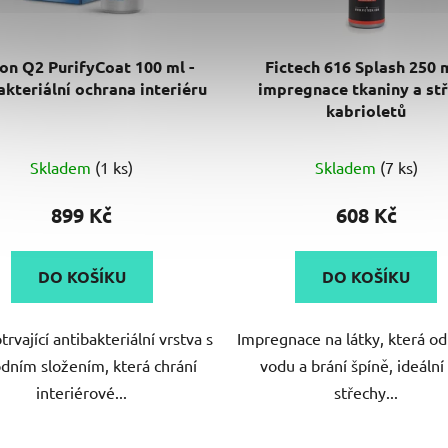
on Q2 PurifyCoat 100 ml -
Fictech 616 Splash 250 m
akteriální ochrana interiéru
impregnace tkaniny a st
kabrioletů
Skladem
(1 ks)
Skladem
(7 ks)
899 Kč
608 Kč
DO KOŠÍKU
DO KOŠÍKU
rvající antibakteriální vrstva s
Impregnace na látky, která o
odním složením, která chrání
vodu a brání špíně, ideální 
interiérové...
střechy...