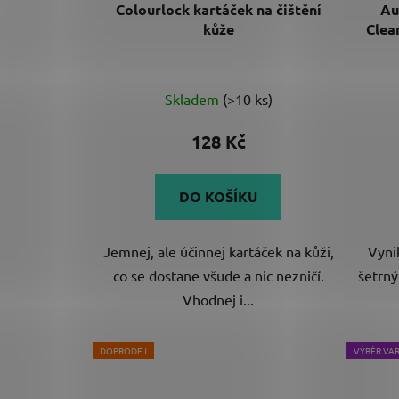
Colourlock kartáček na čištění
Au
kůže
Clean
Průměrné
Skladem
(>10 ks)
hodnocení
produktu
128 Kč
je
3,3
DO KOŠÍKU
z
5
Jemnej, ale účinnej kartáček na kůži,
Vynik
hvězdiček.
co se dostane všude a nic nezničí.
šetrn
Vhodnej i...
DOPRODEJ
VÝBĚR VA