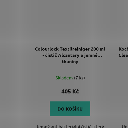
Colourlock Textilreiniger 200 ml
Koch
- čistič Alcantary a jemné
Clea
tkaniny
Skladem
(7 ks)
405 Kč
DO KOŠÍKU
Jemný antibakteriální čistič, který
Uni