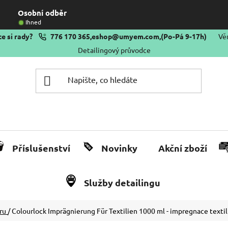
Osobní odběr
Ihned
e si rady?
776 170 365
,
eshop@umyem.com
,
(Po-Pá 9-17h)
Vě
Detailingový průvodce
Příslušenství
Novinky
Akční zboží
Služby detailingu
éru
/
Colourlock Imprägnierung Für Textilien 1000 ml - impregnace textil