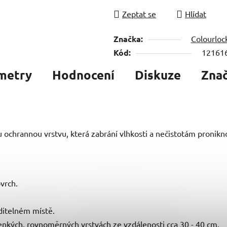
Zeptat se
Hlídat
Značka:
Colourloc
Kód:
12161
metry
Hodnocení
Diskuze
Zna
u ochrannou vrstvu, která zabrání vlhkosti a nečistotám pronikn
vrch.
ditelném místě.
nkých, rovnoměrných vrstvách ze vzdálenosti cca 30 - 40 cm.