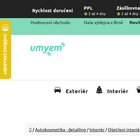
Přejít
PPL
Zásilkovna
na
Rychlost doručení
2 až 4 dny
2 až 4 dny
obsah
Hodnocení obchodu
Naše výdejna v Brně
Nevít
Exteriér
Interiér
Domů
/
Autokosmetika - detailing
/
Interiér
/
Ošetření interi