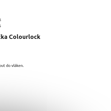
k
6
čka
Colourlock
out do vláken.