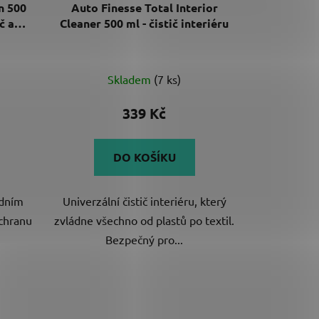
n 500
Auto Finesse Total Interior
č a
Cleaner 500 ml - čistič interiéru
Průměrné
Skladem
(7 ks)
hodnocení
produktu
339 Kč
je
5,0
DO KOŠÍKU
z
5
odním
Univerzální čistič interiéru, který
hvězdiček.
ochranu
zvládne všechno od plastů po textil.
Bezpečný pro...