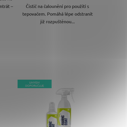
ntrát –
Čistič na čalounění pro použití s
tepovačem. Pomáhá lépe odstranit
již rozpuštěnou...
UMYEM
DOPORUČUJE