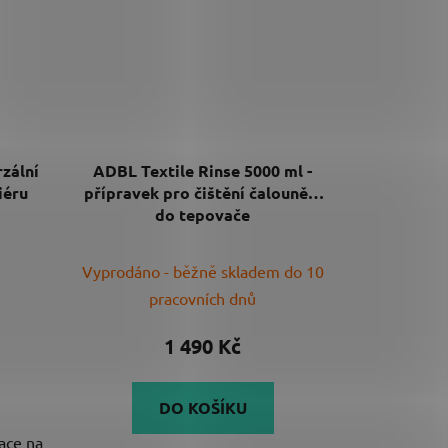
rzální
ADBL Textile Rinse 5000 ml -
iéru
přípravek pro čištění čalounění
do tepovače
Průměrné
Vyprodáno - běžně skladem do 10
hodnocení
pracovních dnů
produktu
je
1 490 Kč
5,0
z
DO KOŠÍKU
5
mace na
hvězdiček.