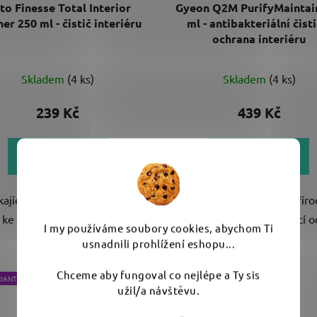
to Finesse Total Interior
Gyeon Q2M PurifyMaintai
er 250 ml - čistič interiéru
ml - antibakteriální čisti
ochrana interiéru
Skladem
(4 ks)
Skladem
(4 ks)
239 Kč
439 Kč
DO KOŠÍKU
DO KOŠÍKU
ající čistič interiéru, který je
Antibakteriální čistič s přír
ý ke všem povrchům a zároveň
složením pro dlouhotrvající 
I my používáme soubory cookies, abychom Ti
velmi účinný....
povrchů v...
usnadnili prohlížení eshopu...
Chceme aby fungoval co nejlépe a Ty sis
RIANT
užil/a návštěvu.