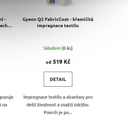
l -
Gyeon Q2 FabricCoat - křemičitá
řech
impregnace textilu
Průměrné
Skladem
(6 ks)
hodnocení
produktu
519 Kč
od
je
5,0
DETAIL
z
5
dpuzuje
Impregnace textilu a alcantary pro
hvězdiček.
i na
delší životnost a snažší údržbu.
Povrch je po...