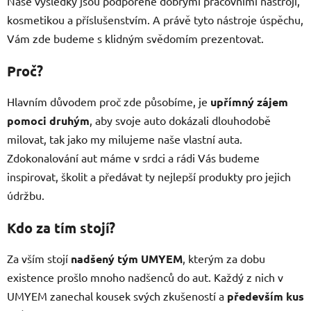
Naše výsledky jsou podpořené dobrými pracovními nástroji,
kosmetikou a příslušenstvím. A právě tyto nástroje úspěchu,
Vám zde budeme s klidným svědomím prezentovat.
Proč?
Hlavním důvodem proč zde působíme, je
upřímný zájem
pomoci druhým
, aby svoje auto dokázali dlouhodobě
milovat, tak jako my milujeme naše vlastní auta.
Zdokonalování aut máme v srdci a rádi Vás budeme
inspirovat, školit a předávat ty nejlepší produkty pro jejich
údržbu.
Kdo za tím stojí?
Za vším stojí
nadšený tým UMYEM
, kterým za dobu
existence prošlo mnoho nadšenců do aut. Každý z nich v
UMYEM zanechal kousek svých zkušeností a
především kus