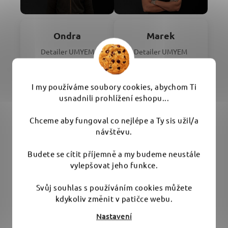
Ondra
Marek
Detailer UMYEM
Detailer UMYEM
I my používáme soubory cookies, abychom Ti
usnadnili prohlížení eshopu...
Chceme aby fungoval co nejlépe a Ty sis užil/a
návštěvu.
Budete se cítit příjemně a my budeme neustále
vylepšovat jeho funkce.
Anežka
Péče o detailery
Svůj souhlas s používáním cookies můžete
kdykoliv změnit v patičce webu.
Nastavení