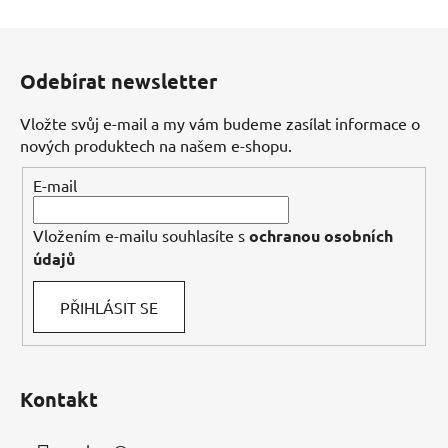
Z
á
Odebírat newsletter
p
a
Vložte svůj e-mail a my vám budeme zasílat informace o
t
nových produktech na našem e-shopu.
í
E-mail
Vložením e-mailu souhlasíte s
ochranou osobních
údajů
PŘIHLÁSIT SE
Kontakt