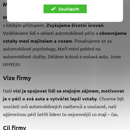
Mise firmy
Souhlasím
Milujeme to, co děláme.
Vytváříme radost a dobrý pocit
s lidským přístupem.
Zvyšujeme životní úroveň.
Vzděláváme lidi v oblasti automobilové péče a
obnovujeme
vztahy mezi majitelem a vozem
. Považujeme se za
automobilové psychology, kteří mění pohled na
automobilové služby. Děláme krásná a voňavá auta. Jsme
UMYEM.
Vize firmy
Naší
vizí je spojovat lidi se stejným zájmem, motivovat
je v péči o svá auta a vytvářet lepší vztahy
. Chceme být
součástí snů automobilových nadšenců a současně, naší
výjimečnou péčí šetřit lidem to nejcennější co mají – čas.
Cíl firmy