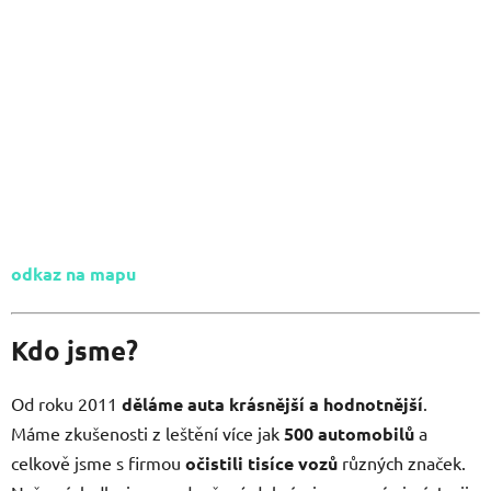
odkaz na mapu
Kdo jsme?
Od roku 2011
děláme auta krásnější a hodnotnější
.
Máme zkušenosti z leštění více jak
500 automobilů
a
celkově jsme s firmou
očistili tisíce vozů
různých značek.