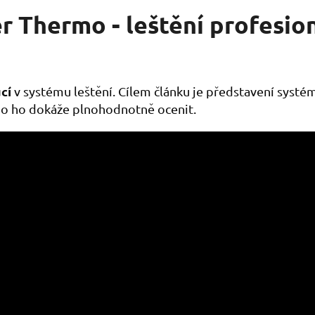
r Thermo - leštění profesio
cí
v systému leštění. Cílem článku je představení systém
do ho dokáže plnohodnotně ocenit.