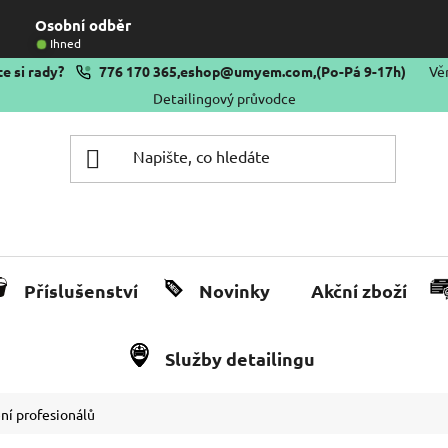
Osobní odběr
Ihned
e si rady?
776 170 365
,
eshop@umyem.com
,
(Po-Pá 9-17h)
Vě
Detailingový průvodce
Příslušenství
Novinky
Akční zboží
Služby detailingu
ění profesionálů