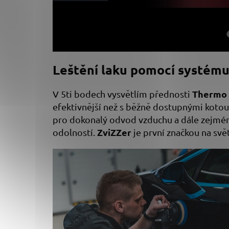
Leštění laku pomocí systém
Thermo
V 5ti bodech vysvětlím přednosti
efektivnější než s běžně dostupnými kotou
pro dokonalý odvod vzduchu a dále zejména 
ZviZZer
odolností.
je první značkou na svě