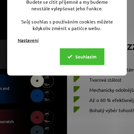
Budete se cítit příjemně a my budeme
neustále vylepšovat jeho funkce.
Svůj souhlas s používáním cookies můžete
kdykoliv změnit v patičce webu.
Nastavení
Benefity Zvi
Souhlasím
Odolný vůči teplotá
Tvarová stálost
Mechanicky odolnějš
Až o 60 % efektivnějš
Bohatý výběr tuhostí