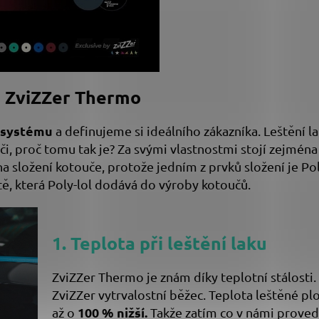
u ZviZZer Thermo
 systému
a definujeme si ideálního zákazníka. Leštění 
či, proč tomu tak je? Za svými vlastnostmi stojí zejmén
složení kotouče, protože jedním z prvků složení je Poly
tě, která Poly-lol dodává do výroby kotoučů.
1. Teplota při leštění laku
ZviZZer Thermo je znám díky teplotní stálos
ZviZZer vytrvalostní běžec. Teplota leštěné pl
100 % nižší
.
až o
Takže zatím co v námi prove