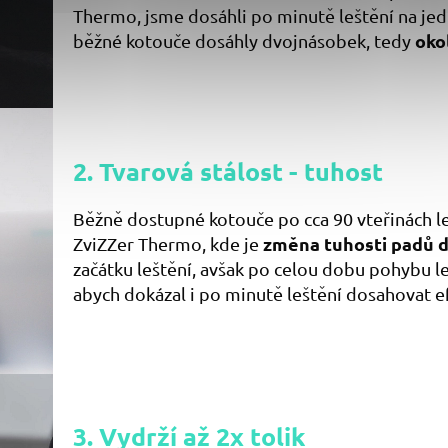
Thermo, jsme dosáhli po minutě leštění na j
oko
běžné kotouče dosáhly dvojnásobek, tedy
2. Tvarová stálost - tuhost
Běžně dostupné kotouče po cca 90 vteřinách 
změna tuhosti padů 
ZviZZer Thermo, kde je
začátku leštění, avšak po celou dobu pohybu le
abych dokázal i po minutě leštění dosahovat ef
3. Vydrží až 2x tolik