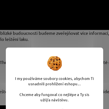
blízké budoucnosti budeme zveřejňovat více informací, 
lo leštění laku.
hermo pady máme k dispozici cca od roku 2021, od té dob
I my používáme soubory cookies, abychom Ti
usnadnili prohlížení eshopu...
eštění, z toho důvodu připravujeme postupně nové vide
Chceme aby fungoval co nejlépe a Ty sis
užil/a návštěvu.