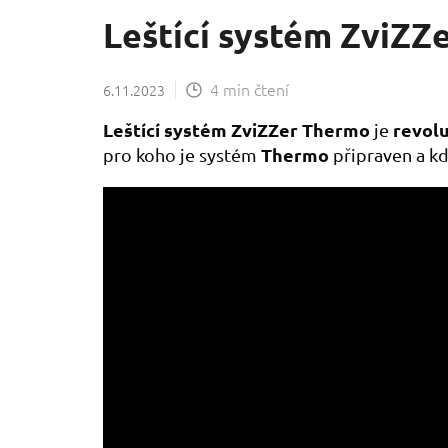
Leštící systém ZviZZe
4 min čtení
6.11.2023
Leštící systém ZviZZer Thermo
revolu
je
Thermo
pro koho je systém
připraven a k