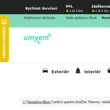
Přejít
PPL
Zásilkovna
na
Rychlost doručení
2 až 4 dny
2 až 4 dny
obsah
Hodnocení obchodu
Naše výdejna v Brně
Nevít
Exteriér
Interiér
Domů
/
Detailing Blog
/
Leštící systém ZviZZer Thermo - lešt