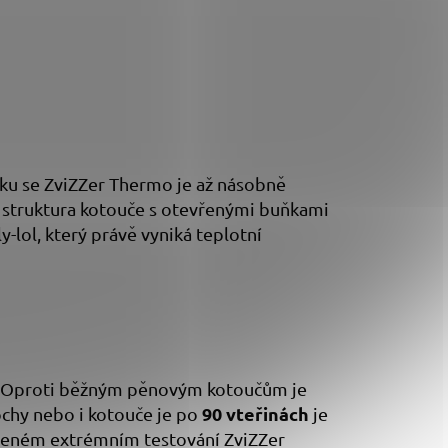
laku se ZviZZer Thermo je až násobně
a struktura kotouče s otevřenými buňkami
-lol, který právě vyniká teplotní
ti. Oproti běžným pěnovým kotoučům je
90 vteřinách
ochy nebo i kotouče je po
je
deném extrémním testování ZviZZer