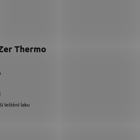
ZZer Thermo
m
í
í leštění laku