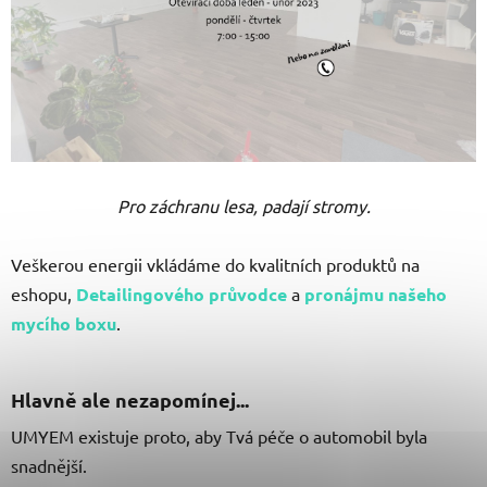
Pro záchranu lesa, padají stromy.
Veškerou energii vkládáme do kvalitních produktů na
eshopu,
Detailingového průvodce
a
pronájmu našeho
mycího boxu
.
Hlavně ale nezapomínej...
UMYEM existuje proto, aby Tvá péče o automobil byla
snadnější.