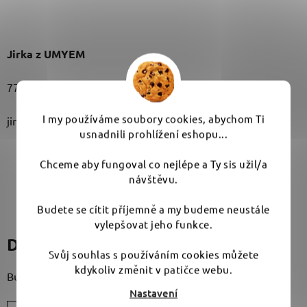
Jirka z UMYEM
776 170 777
I my používáme soubory cookies, abychom Ti
jirka@umyem.com
usnadnili prohlížení eshopu...
Chceme aby fungoval co nejlépe a Ty sis užil/a
návštěvu.
PŘEDCHOZÍ ČLÁNEK
DALŠÍ ČLÁNEK
Budete se cítit příjemně a my budeme neustále
vylepšovat jeho funkce.
Diskuze (0)
Svůj souhlas s používáním cookies můžete
kdykoliv změnit v patičce webu.
Buďte první, kdo napíše příspěvek k této položce.
Nastavení