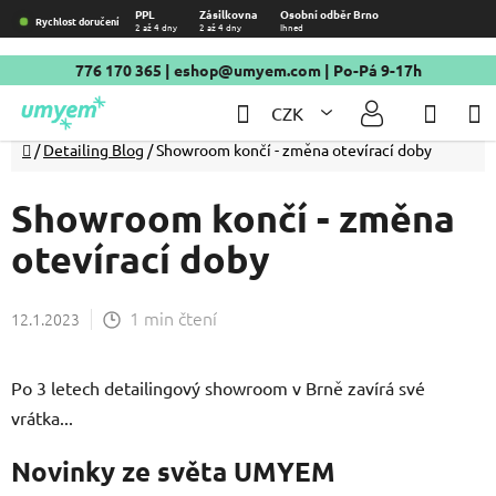
Přejít
PPL
Zásilkovna
Osobní odběr Brno
Rychlost doručení
2 až 4 dny
2 až 4 dny
Ihned
na
obsah
776 170 365
|
eshop@umyem.com
| Po-Pá 9-17h
Hledat
NÁKU
CZK
KOŠÍ
Domů
/
Detailing Blog
/
Showroom končí - změna otevírací doby
Showroom končí - změna
otevírací doby
1 min čtení
12.1.2023
Po 3 letech detailingový showroom v Brně zavírá své
vrátka...
Novinky ze světa UMYEM