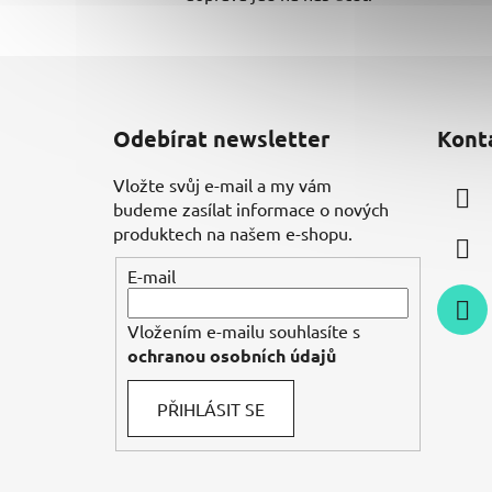
Z
á
Odebírat newsletter
Kont
p
a
Vložte svůj e-mail a my vám
t
budeme zasílat informace o nových
í
produktech na našem e-shopu.
E-mail
Vložením e-mailu souhlasíte s
ochranou osobních údajů
PŘIHLÁSIT SE