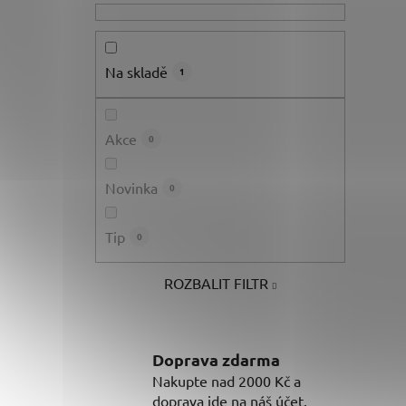
Na skladě
1
Akce
0
Novinka
0
Tip
0
ROZBALIT FILTR
Doprava zdarma
Nakupte nad 2000 Kč a
doprava jde na náš účet.