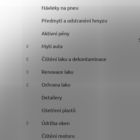
Návleky na pneu
Předmytí a odstranění hmyzu
Aktivní pěny
Mytí auta
Čištění laku a dekontaminace
Renovace laku
Ochrana laku
Detailery
Ošetření plastů
Údržba oken
Čištění motoru