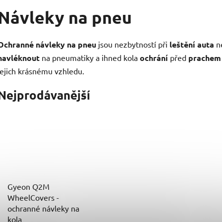
Návleky na pneu
Ochranné návleky na pneu
jsou nezbytností při
leštění auta
n
navléknout
na pneumatiky a ihned kola
ochrání
před
prachem
jejich krásnému vzhledu.
Nejprodávanější
Gyeon Q2M
WheelCovers -
ochranné návleky na
kola