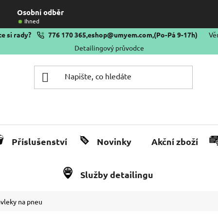
Osobní odběr
Ihned
e si rady?
776 170 365
,
eshop@umyem.com
,
(Po-Pá 9-17h)
Vě
Detailingový průvodce
Příslušenství
Novinky
Akční zboží
Služby detailingu
vleky na pneu