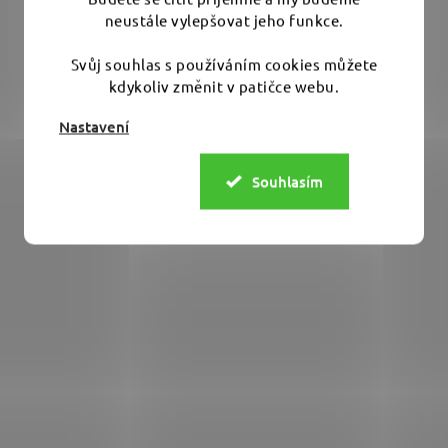
a
neustále vylepšovat jeho funkce.
c
í
Svůj souhlas s používáním cookies můžete
p
kdykoliv změnit v patičce webu.
r
v
Nastavení
k
y
Souhlasím
v
ý
p
i
s
u