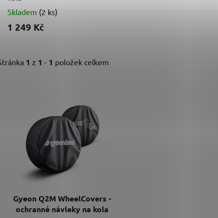
Skladem
(2 ks)
1 249 Kč
Stránka
1
z
1
-
1
položek celkem
V
ý
p
i
s
p
r
o
d
Gyeon Q2M WheelCovers -
u
ochranné návleky na kola