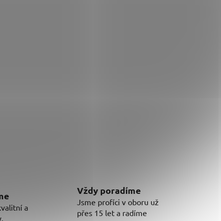
Vždy poradíme
eme
Jsme profíci v oboru už
alitní a
přes 15 let a radíme
.