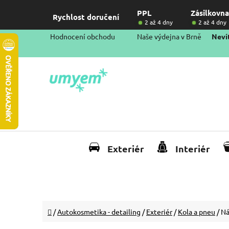
Přejít
PPL
Zásilkovna
na
Rychlost doručení
2 až 4 dny
2 až 4 dny
obsah
Hodnocení obchodu
Naše výdejna v Brně
Nevít
Exteriér
Interiér
Domů
/
Autokosmetika - detailing
/
Exteriér
/
Kola a pneu
/
Ná