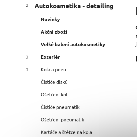
P
K
Přeskočit
Autokosmetika - detailing
a
o
kategorie
t
s
Novinky
e
t
g
Akční zboží
r
o
a
r
Velké balení autokosmetiky
i
n
e
n
Exteriér
í
Kola a pneu
p
a
Čističe disků
n
Ošetření kol
e
l
Čističe pneumatik
Ošetření pneumatik
Kartáče a štětce na kola