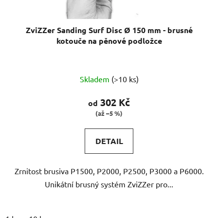
t
ů
ZviZZer Sanding Surf Disc Ø 150 mm - brusné
kotouče na pěnové podložce
Skladem
(>10 ks)
302 Kč
od
(až –5 %)
DETAIL
Zrnitost brusiva P1500, P2000, P2500, P3000 a P6000.
Unikátní brusný systém ZviZZer pro...