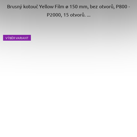
Brusný kotouč Yellow Film ø 150 mm, bez otvorů, P800 -
P2000, 15 otvorů. ...
VÝBĚR VARIANT