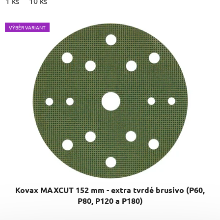
1 ks
10 ks
VÝBĚR VARIANT
Kovax MAXCUT 152 mm - extra tvrdé brusivo (P60,
P80, P120 a P180)