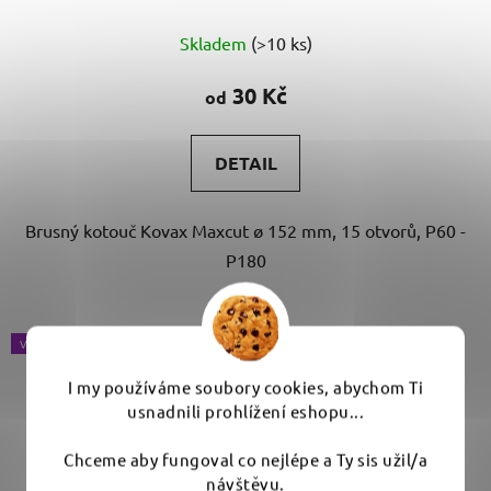
Skladem
(>10 ks)
30 Kč
od
DETAIL
Brusný kotouč Kovax Maxcut ø 152 mm, 15 otvorů, P60 -
P180
VÝBĚR VARIANT
I my používáme soubory cookies, abychom Ti
usnadnili prohlížení eshopu...
Chceme aby fungoval co nejlépe a Ty sis užil/a
návštěvu.