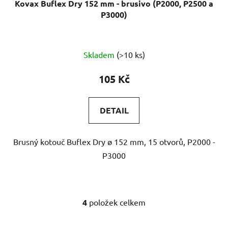
Kovax Buflex Dry 152 mm - brusivo (P2000, P2500 a
P3000)
Skladem
(>10 ks)
105 Kč
DETAIL
Brusný kotouč Buflex Dry ø 152 mm, 15 otvorů, P2000 -
P3000
4
položek celkem
O
v