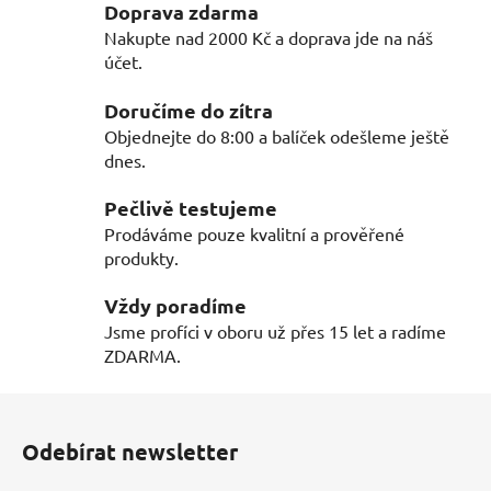
l
Doprava zdarma
á
Nakupte nad 2000 Kč a doprava jde na náš
d
účet.
a
c
Doručíme do zítra
í
Objednejte do 8:00 a balíček odešleme ještě
p
dnes.
r
v
Pečlivě testujeme
k
Prodáváme pouze kvalitní a prověřené
y
produkty.
v
ý
Vždy poradíme
p
Jsme profíci v oboru už přes 15 let a radíme
i
ZDARMA.
s
u
Z
á
Odebírat newsletter
p