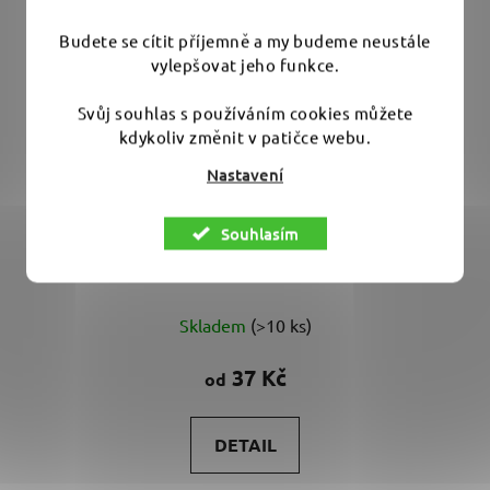
Budete se cítit příjemně a my budeme neustále
vylepšovat jeho funkce.
Svůj souhlas s používáním cookies můžete
kdykoliv změnit v patičce webu.
Nastavení
Kovax Yellow Film 150 mm - brusivo pro odstranění
Souhlasím
pomeranče
Skladem
(>10 ks)
37 Kč
od
DETAIL