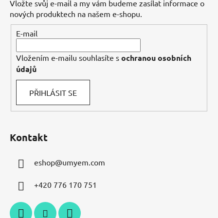
a
Vložte svůj e-mail a my vám budeme zasílat informace o
t
nových produktech na našem e-shopu.
í
E-mail
Vložením e-mailu souhlasíte s
ochranou osobních
údajů
PŘIHLÁSIT SE
Kontakt
eshop
@
umyem.com
+420 776 170 751