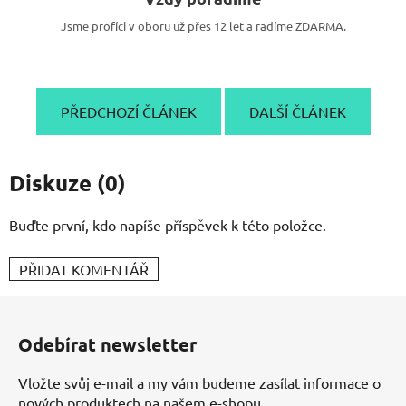
Jsme profíci v oboru už přes 12 let a radíme ZDARMA.
PŘEDCHOZÍ ČLÁNEK
DALŠÍ ČLÁNEK
Diskuze (0)
Buďte první, kdo napíše příspěvek k této položce.
PŘIDAT KOMENTÁŘ
Z
á
Odebírat newsletter
p
a
Vložte svůj e-mail a my vám budeme zasílat informace o
t
nových produktech na našem e-shopu.