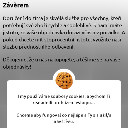
Závěrem
Doručení do zítra je skvělá služba pro všechny, kteří
potřebují své zboží rychle a spolehlivě. S námi máte
jistotu, že vaše objednávka dorazí včas a v pořádku. A
pokud chcete mít stoprocentní jistotu, využijte naši
službu přednostního odbavení.
Děkujeme, že u nás nakupujete, a těšíme se na vaše
objednávky!
I my používáme soubory cookies, abychom Ti
usnadnili prohlížení eshopu...
JDU NAKUPOVAT 🙋‍♂️
Chceme aby fungoval co nejlépe a Ty sis užil/a
návštěvu.