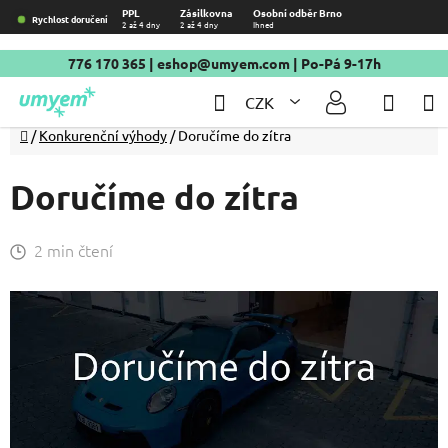
Přejít
PPL
Zásilkovna
Osobní odběr Brno
Rychlost doručení
2 až 4 dny
2 až 4 dny
Ihned
na
obsah
776 170 365
|
eshop@umyem.com
| Po-Pá 9-17h
Hledat
NÁKU
CZK
KOŠÍ
Domů
/
Konkurenční výhody
/
Doručíme do zítra
Doručíme do zítra
2 min čtení