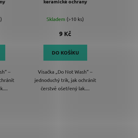
any
keramické ochrany
)
Skladem
(>10 ks)
9 Kč
DO KOŠÍKU
sh“ –
Visačka „Do Not Wash“ –
chránit
jednoduchý trik, jak ochránit
....
čerstvě ošetřený lak....