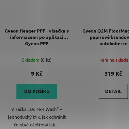
Gyeon Hanger PPF - visačka s
Gyeon Q2M FloorMat 
informacemi po aplikaci
papírové brando
Gyeon PPF
autokoberce
Skladem
(8 ks)
Není na skladě
9 Kč
319 Kč
DO KOŠÍKU
DETAIL
Visačka „Do Not Wash“ –
jednoduchý trik, jak ochránit
čerstvě ošetřený lak....