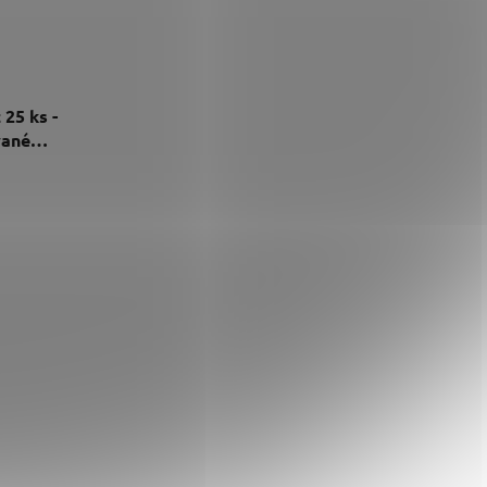
25 ks -
vané