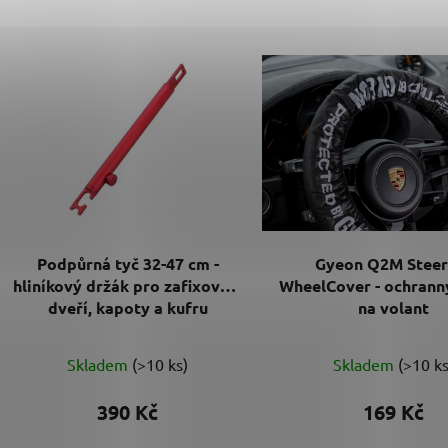
V
ý
p
i
s
p
r
o
d
Podpůrná tyč 32-47 cm -
Gyeon Q2M Steer
u
hliníkový držák pro zafixování
WheelCover - ochrann
k
dveří, kapoty a kufru
na volant
t
ů
Skladem
(>10 ks)
Skladem
(>10 ks
390 Kč
169 Kč