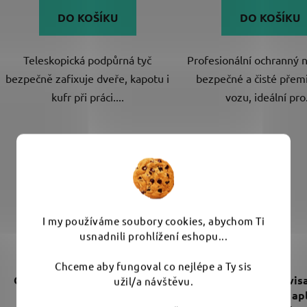
DO KOŠÍKU
DO KOŠÍKU
Teleskopická podpůrná tyč
Profesionální ochranný 
bezpečně zafixuje dveře, kapotu i
bezpečné a čisté přem
kufr při práci....
vozu, ideální pro.
I my používáme soubory cookies, abychom Ti
usnadnili prohlížení eshopu...
Chceme aby fungoval co nejlépe a Ty sis
Gyeon Q2M FloorMat 25 ks -
Gyeon Hanger - vis
užil/a návštěvu.
papírové koberečky
informacemi po apl