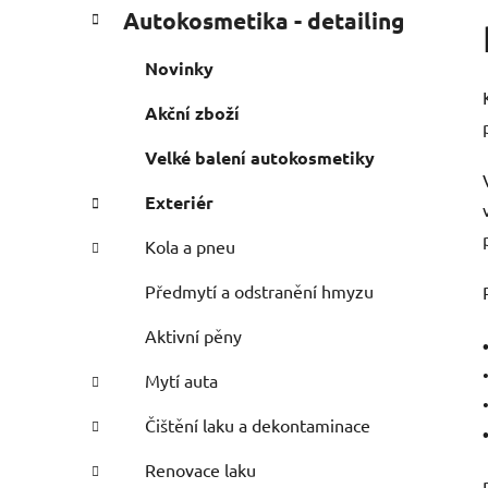
P
K
Přeskočit
Autokosmetika - detailing
a
o
kategorie
t
s
Novinky
e
t
g
Akční zboží
r
o
a
r
Velké balení autokosmetiky
i
n
e
n
Exteriér
í
Kola a pneu
p
a
Předmytí a odstranění hmyzu
n
Aktivní pěny
e
l
Mytí auta
Čištění laku a dekontaminace
Renovace laku