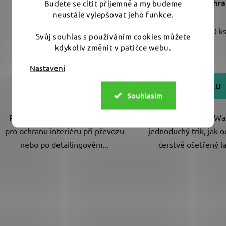
keramické ochr
Budete se cítit příjemně a my budeme
neustále vylepšovat jeho funkce.
Skladem
(2 ks)
Skladem
(>10 ks
Svůj souhlas s používáním cookies můžete
kdykoliv změnit v patičce webu.
319 Kč
9 Kč
Nastavení
DO KOŠÍKU
DO KOŠÍKU
Souhlasím
Praktické jednorázové koberce
Visačka „Do Not Wa
pro ochranu interiéru při převozu
jednoduchý trik, jak o
nebo po detailingovém...
čerstvě ošetřený lak