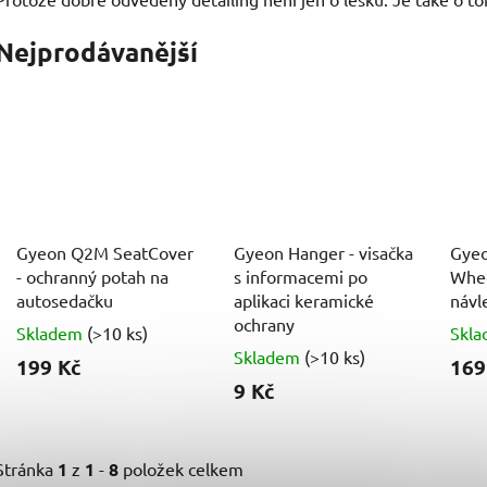
Nejprodávanější
Gyeon Q2M SeatCover
Gyeon Hanger - visačka
Gyeo
- ochranný potah na
s informacemi po
Whee
autosedačku
aplikaci keramické
návl
ochrany
Skladem
(>10 ks)
Skl
Skladem
(>10 ks)
199 Kč
169
9 Kč
Stránka
1
z
1
-
8
položek celkem