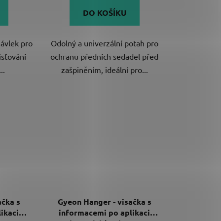
DO KOŠÍKU
návlek pro
Odolný a univerzální potah pro
isťování
ochranu předních sedadel před
..
zašpiněním, ideální pro...
ačka s
Gyeon Hanger - visačka s
ikaci
informacemi po aplikaci