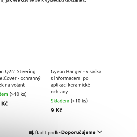
n Q2M Steering
Gyeon Hanger - visačka
lCover - ochranný
s informacemi po
ek na volant
aplikaci keramické
ochrany
adem
(>10 ks)
Skladem
(>10 ks)
 Kč
9 Kč
Ř
Doporučujeme
Řadit podle:
a