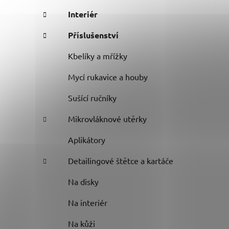
Interiér
Příslušenství
Kbelíky a mřížky
Mycí rukavice a houby
Sušící ručníky
Mikrovláknové utěrky
Aplikátory
Detailingové štětce a kartáče
Na disky
Na interiér
Na kůži