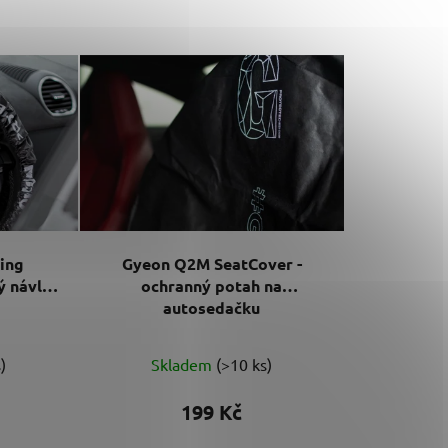
z
e
n
í
p
r
o
d
u
k
ing
Gyeon Q2M SeatCover -
t
ý návlek
ochranný potah na
ů
autosedačku
)
Skladem
(>10 ks)
199 Kč