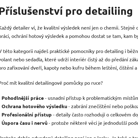
Příslušenství pro detailiing
Každý detailer ví, že kvalitní výsledek není jen o chemii. Stejně
práci, ochrání hotový výsledek a pomohou dostat se tam, kam by s
V této kategorii najdeš praktické pomocníky pro detailing i běž
volant nebo sedadla, které udrží interiér čistý až do předání zák
pro zafixování dveří, kapoty nebo kufru během leštění, čištění a
Proč mít kvalitní detailingové pomůcky po ruce?
• Pohodlnější práce
- usnadní přístup k problematickým místům 
•
Ochrana hotového výsledku
- zabrání znečištění nebo poškoz
•
Profesionální přístup
- detaily často rozhodují o celkovém d
• Úspora času i nervů
- protože některé věci je jednodušší podep
Protože dobře odvedený detailing není jen o lesku. Je také o to