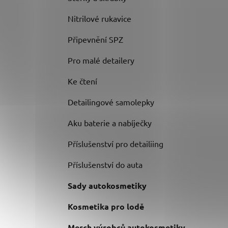
Nitrilové rukavice
Připevnění SPZ
Pro malé detailery
Ke čtení
Detailingové samolepky
Aku baterie a nabíječky
Příslušenství pro detailiing
Příslušenství do auta
Sady autokosmetiky
Kosmetika pro lodě
Merch výrobců autokosmetiky