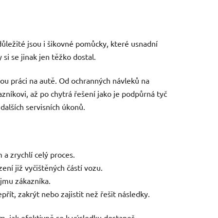
 důležité jsou i šikovné pomůcky, které usnadní
i se jinak jen těžko dostal.
nou práci na autě. Od ochranných návleků na
azníkovi, až po chytrá řešení jako je podpůrná tyč
 dalších servisních úkonů.
a zrychlí celý proces.
ení již vyčištěných částí vozu.
ojmu zákazníka.
řít, zakrýt nebo zajistit než řešit následky.
m, jak efektivně se k výsledku dostaneš.