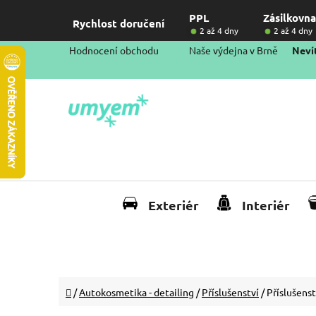
Přejít
PPL
Zásilkovna
na
Rychlost doručení
2 až 4 dny
2 až 4 dny
obsah
Hodnocení obchodu
Naše výdejna v Brně
Nevít
Exteriér
Interiér
Domů
/
Autokosmetika - detailing
/
Příslušenství
/
Příslušenst