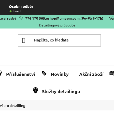
Osobní odběr
Ihned
e si rady?
776 170 365
,
eshop@umyem.com
,
(Po-Pá 9-17h)
Vě
Detailingový průvodce
Příslušenství
Novinky
Akční zboží
Služby detailingu
ví pro detailiing