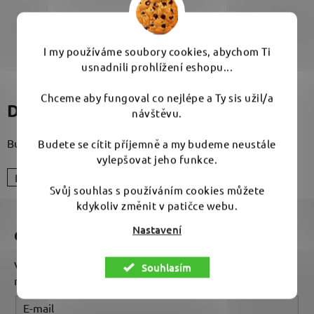
I my používáme soubory cookies, abychom Ti
PŘEDCHOZÍ ČLÁNEK
DALŠÍ ČLÁNEK
usnadnili prohlížení eshopu...
Chceme aby fungoval co nejlépe a Ty sis užil/a
Diskuze (0)
návštěvu.
Buďte první, kdo napíše příspěvek k této položce.
Budete se cítit příjemně a my budeme neustále
vylepšovat jeho funkce.
PŘIDAT KOMENTÁŘ
Svůj souhlas s používáním cookies můžete
Z
kdykoliv změnit v patičce webu.
á
Nastavení
Odebírat newsletter
p
a
Vložte svůj e-mail a my vám budeme zasílat informace o
Souhlasím
t
nových produktech na našem e-shopu.
í
E-mail