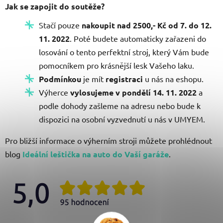
Jak se zapojit do soutěže?
Stačí pouze
nakoupit nad 2500,- Kč
od 7. do 12.
11. 2022
. Poté budete automaticky zařazeni do
losování o tento perfektní stroj, který Vám bude
pomocníkem pro krásnější lesk Vašeho laku.
Podmínkou
je mít
registraci
u nás na eshopu.
Výherce
vylosujeme v pondělí 14. 11. 2022
a
podle dohody zašleme na adresu nebo bude k
dispozici na osobní vyzvednutí u nás v UMYEM.
Pro bližší informace o výherním stroji můžete prohlédnout
blog
Ideální leštička na auto do Vaší garáže
.