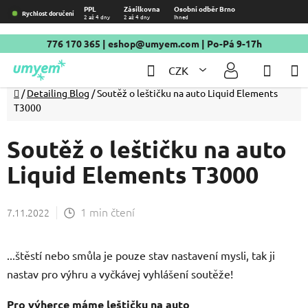
Přejít
PPL
Zásilkovna
Osobní odběr Brno
Rychlost doručení
2 až 4 dny
2 až 4 dny
Ihned
na
obsah
776 170 365
|
eshop@umyem.com
| Po-Pá 9-17h
Hledat
NÁKU
CZK
KOŠÍ
Domů
/
Detailing Blog
/
Soutěž o leštičku na auto Liquid Elements
T3000
Soutěž o leštičku na auto
Liquid Elements T3000
1 min čtení
7.11.2022
...štěstí nebo smůla je pouze stav nastavení mysli, tak ji
nastav pro výhru a vyčkávej vyhlášení soutěže!
Pro výherce máme leštičku na auto