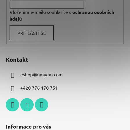
Vložením e-mailu souhlasíte s
ochranou osobních
údajů
PŘIHLÁSIT SE
Kontakt
eshop
@
umyem.com
+420 776 170 751
Informace pro vás