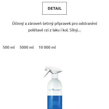
5,0
DETAIL
z
5
Účinný a zároveň šetrný přípravek pro odstranění
hvězdiček.
polétavé rzi z laku i kol. Silný...
500 ml
5000 ml
10 000 ml