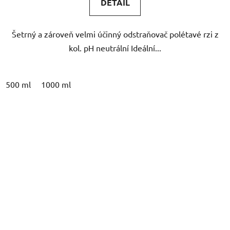
DETAIL
z
5
Šetrný a zároveň velmi účinný odstraňovač polétavé rzi z
hvězdiček.
kol. pH neutrální Ideální...
500 ml
1000 ml