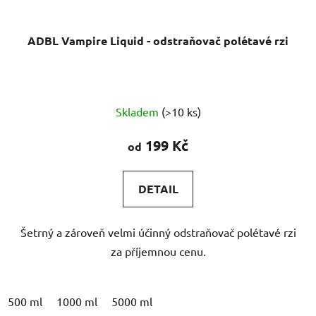
ADBL Vampire Liquid - odstraňovač polétavé rzi
Průměrné
Skladem
(>10 ks)
hodnocení
produktu
199 Kč
od
je
4,9
DETAIL
z
5
Šetrný a zároveň velmi účinný odstraňovač polétavé rzi
hvězdiček.
za příjemnou cenu.
500 ml
1000 ml
5000 ml