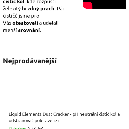
čistič kol
, kde rozpustí
brzdný prach
železitý
. Pár
čističů jsme pro
otestovali
Vás
a udělali
srovnání
menší
.
Nejprodávanější
Liquid Elements Dust Cracker - pH neutrální čistič kol a
odstraňovač polétavé rzi
Skladem
(>10 ks)