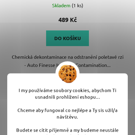
Skladem
(1 ks)
hodnocení
produktu
489 Kč
je
4,5
DO KOŠÍKU
z
5
Chemická dekontaminace na odstranění poletavé rzi
hvězdiček.
- Auto Finesse Iron Out Contamination...
I my používáme soubory cookies, abychom Ti
usnadnili prohlížení eshopu...
Chceme aby fungoval co nejlépe a Ty sis užil/a
návštěvu.
Budete se cítit příjemně a my budeme neustále