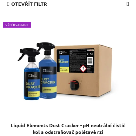
OTEVŘÍT FILTR
n
í
V
p
VÝBĚR VARIANT
ý
r
p
o
i
d
s
u
p
k
r
t
o
ů
d
u
k
t
ů
Liquid Elements Dust Cracker - pH neutrální čistič
kol a odstraňovač polétavé rzi