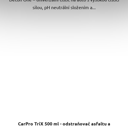
silou, pH neutrální složením a...
CarPro TriX 500 ml - odstraňovač asfaltu a