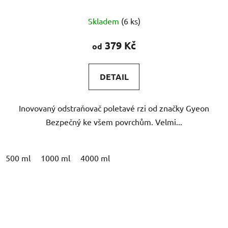
Průměrné
Skladem
(6 ks)
hodnocení
produktu
379 Kč
od
je
5,0
DETAIL
z
5
Inovovaný odstraňovač poletavé rzi od značky Gyeon
hvězdiček.
Bezpečný ke všem povrchům. Velmi...
500 ml
1000 ml
4000 ml