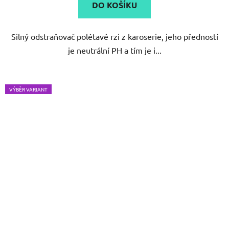
DO KOŠÍKU
z
5
Silný odstraňovač polétavé rzi z karoserie, jeho předností
hvězdiček.
je neutrální PH a tím je i...
VÝBĚR VARIANT