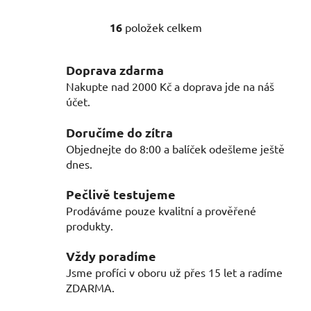
16
položek celkem
O
v
l
Doprava zdarma
á
Nakupte nad 2000 Kč a doprava jde na náš
d
účet.
a
c
Doručíme do zítra
í
Objednejte do 8:00 a balíček odešleme ještě
p
dnes.
r
v
Pečlivě testujeme
k
Prodáváme pouze kvalitní a prověřené
y
produkty.
v
ý
Vždy poradíme
p
Jsme profíci v oboru už přes 15 let a radíme
i
ZDARMA.
s
u