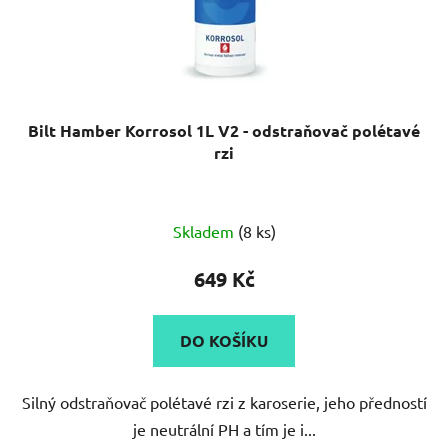
Bilt Hamber Korrosol 1L V2 - odstraňovač polétavé
rzi
Průměrné
Skladem
(8 ks)
hodnocení
produktu
649 Kč
je
5,0
DO KOŠÍKU
z
5
Silný odstraňovač polétavé rzi z karoserie, jeho předností
hvězdiček.
je neutrální PH a tím je i...