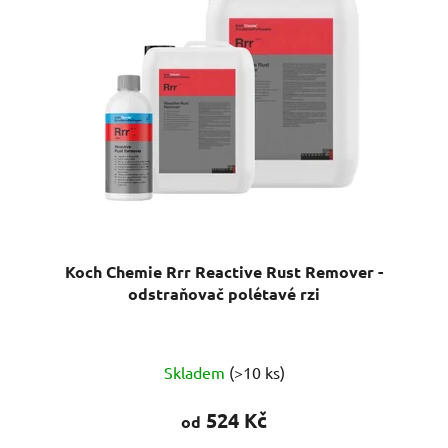
Koch Chemie Rrr Reactive Rust Remover -
odstraňovač polétavé rzi
Průměrné
Skladem
(>10 ks)
hodnocení
produktu
524 Kč
od
je