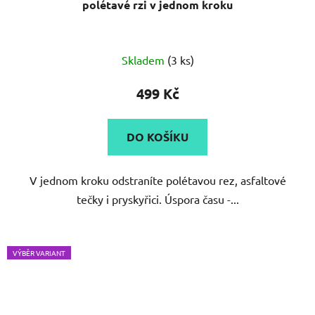
polétavé rzi v jednom kroku
Skladem
(3 ks)
499 Kč
DO KOŠÍKU
V jednom kroku odstraníte polétavou rez, asfaltové
tečky i pryskyřici. Úspora času -...
VÝBĚR VARIANT