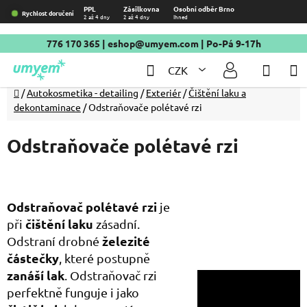
Přejít
PPL
Zásilkovna
Osobní odběr Brno
Rychlost doručení
2 až 4 dny
2 až 4 dny
Ihned
na
obsah
776 170 365
|
eshop@umyem.com
| Po-Pá 9-17h
Hledat
NÁKU
CZK
KOŠÍ
Domů
/
Autokosmetika - detailing
/
Exteriér
/
Čištění laku a
dekontaminace
/
Odstraňovače polétavé rzi
Odstraňovače polétavé rzi
Odstraňovač polétavé rzi
je
čištění laku
při
zásadní.
železité
Odstraní drobné
částečky
, které postupně
zanáší lak
. Odstraňovač rzi
perfektně funguje i jako