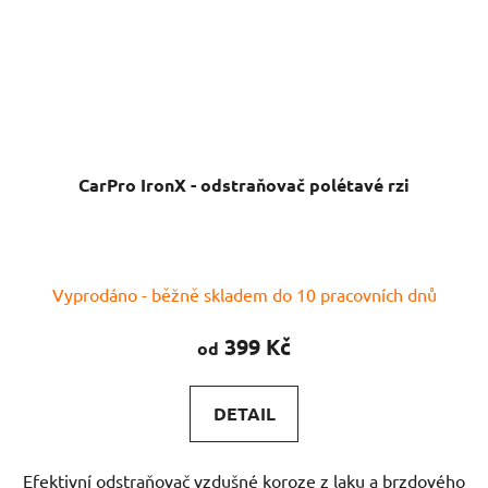
CarPro IronX - odstraňovač polétavé rzi
Průměrné
Vyprodáno - běžně skladem do 10 pracovních dnů
hodnocení
produktu
399 Kč
od
je
4,3
DETAIL
z
5
Efektivní odstraňovač vzdušné koroze z laku a brzdového
hvězdiček.