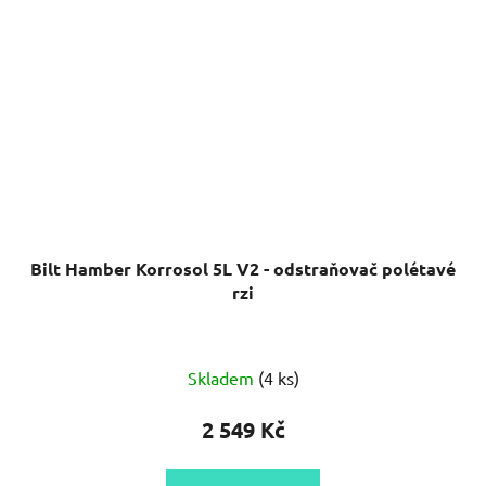
Bilt Hamber Korrosol 5L V2 - odstraňovač polétavé
rzi
Průměrné
Skladem
(4 ks)
hodnocení
produktu
2 549 Kč
je
4,7