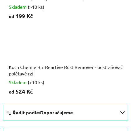
Skladem
(>10 ks)
199 Kč
od
Koch Chemie Rrr Reactive Rust Remover - odstraňovač
polétavé rzi
Skladem
(>10 ks)
524 Kč
od
Ř
Řadit podle:
Doporučujeme
a
z
e