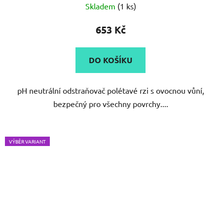
Skladem
(1 ks)
653 Kč
DO KOŠÍKU
pH neutrální odstraňovač polétavé rzi s ovocnou vůní,
bezpečný pro všechny povrchy....
VÝBĚR VARIANT