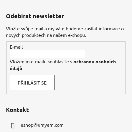
Z
á
Odebírat newsletter
p
a
Vložte svůj e-mail a my vám budeme zasílat informace o
t
nových produktech na našem e-shopu.
í
E-mail
Vložením e-mailu souhlasíte s
ochranou osobních
údajů
PŘIHLÁSIT SE
Kontakt
eshop
@
umyem.com