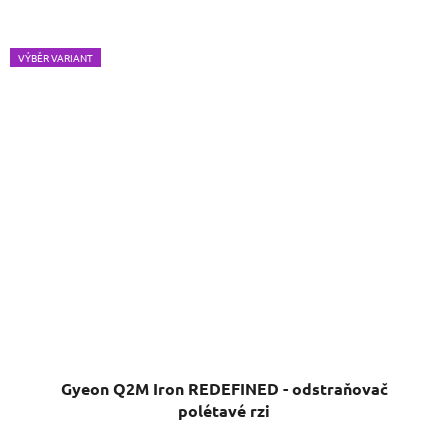
VÝBĚR VARIANT
Gyeon Q2M Iron REDEFINED - odstraňovač
polétavé rzi