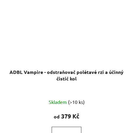
ADBL Vampire - odstraňovač polétavé rzi a účinný
čistič kol
Průměrné
Skladem
(>10 ks)
hodnocení
produktu
379 Kč
od
je
5,0