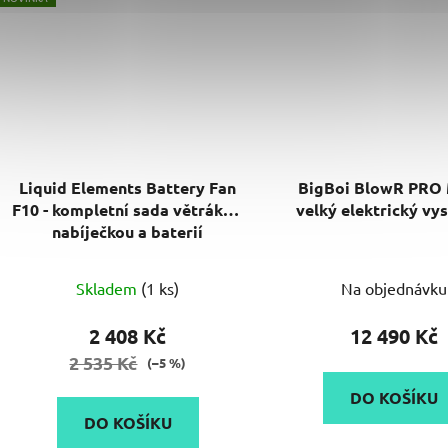
Liquid Elements Battery Fan
BigBoi BlowR PRO 
F10 - kompletní sada větráku s
velký elektrický vy
nabíječkou a baterií
Průměr
Skladem
(1 ks)
Na objednávku
hodnoc
produk
2 408 Kč
12 490 Kč
je
2 535 Kč
(–5 %)
5,0
DO KOŠÍKU
z
DO KOŠÍKU
5