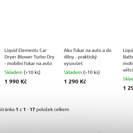
Liquid Elements Car
Aku fukar na auto a do
Liqu
Dryer Blower Turbo Dry
dílny - praktický
Batt
- mobilní fukar na auto
vysoušeč
mobi
větr
Skladem
(>10 ks)
Skladem
(>10 ks)
Skl
1 990 Kč
1 290 Kč
1 2
Stránka
1
z
1
-
17
položek celkem
V