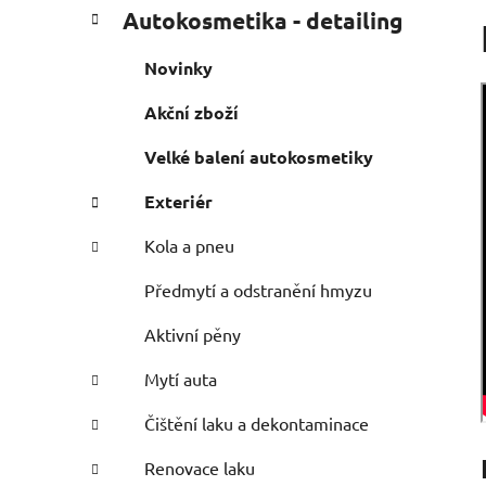
P
K
Přeskočit
Autokosmetika - detailing
a
o
kategorie
t
s
Novinky
e
t
g
Akční zboží
r
o
a
r
Velké balení autokosmetiky
i
n
e
n
Exteriér
í
Kola a pneu
p
a
Předmytí a odstranění hmyzu
n
Aktivní pěny
e
l
Mytí auta
Čištění laku a dekontaminace
Renovace laku