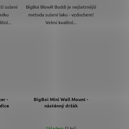
ší sušení
BigBoi BlowR Buddi je nejšetrnější
hvězdiček.
niku
metoda sušení laku - vzduchem!
tní...
Velmi kvalitní...
er -
BigBoi Mini Wall Mount -
dice
nástěnný držák
Průměrné
Skladem
(1 ks)