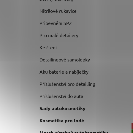
Nitrilové rukavice
Připevnění SPZ
Pro malé detailery
Ke čtení
Detailingové samolepky
Aku baterie a nabíječky
Příslušenství pro detailiing
Příslušenství do auta
Sady autokosmetiky
Kosmetika pro lodě
Merch výrobců autokosmetiky