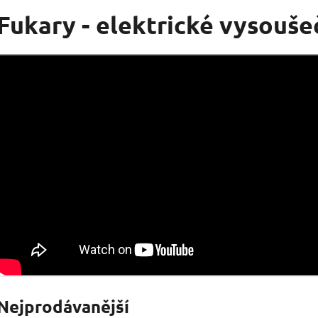
Fukary - elektrické vysouše
Nejprodávanější