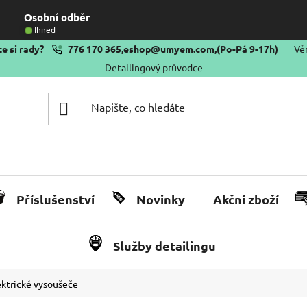
Osobní odběr
Ihned
e si rady?
776 170 365
,
eshop@umyem.com
,
(Po-Pá 9-17h)
Vě
Detailingový průvodce
Příslušenství
Novinky
Akční zboží
Služby detailingu
ektrické vysoušeče