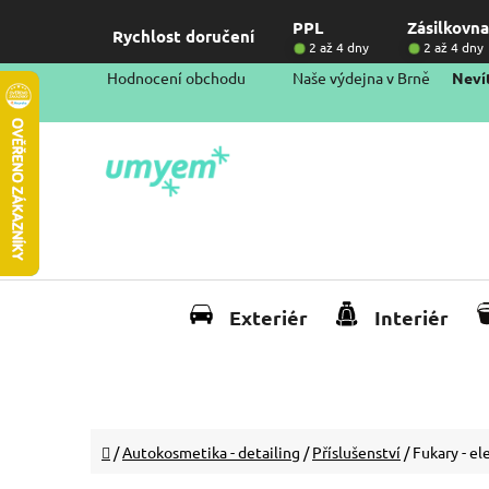
Přejít
PPL
Zásilkovna
na
Rychlost doručení
2 až 4 dny
2 až 4 dny
obsah
Hodnocení obchodu
Naše výdejna v Brně
Nevít
Exteriér
Interiér
Domů
/
Autokosmetika - detailing
/
Příslušenství
/
Fukary - el