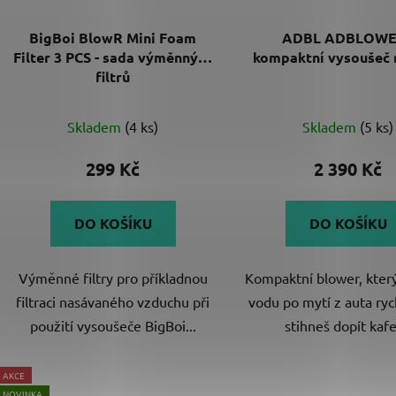
BigBoi BlowR Mini Foam
ADBL ADBLOWE
Filter 3 PCS - sada výměnných
kompaktní vysoušeč 
filtrů
Skladem
(4 ks)
Skladem
(5 ks)
299 Kč
2 390 Kč
DO KOŠÍKU
DO KOŠÍKU
Výměnné filtry pro příkladnou
Kompaktní blower, kter
filtraci nasávaného vzduchu při
vodu po mytí z auta ryc
použití vysoušeče BigBoi...
stihneš dopít kafe.
AKCE
NOVINKA