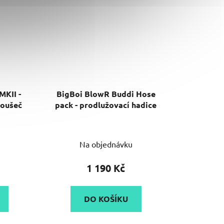
MKII -
BigBoi BlowR Buddi Hose
soušeč
pack - prodlužovací hadice
né
Na objednávku
ení
tu
1 190 Kč
DO KOŠÍKU