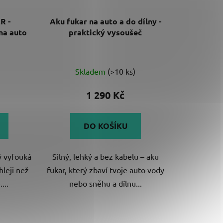
R -
Aku fukar na auto a do dílny -
na auto
praktický vysoušeč
Skladem
(>10 ks)
1 290 Kč
DO KOŠÍKU
ý vyfouká
Silný, lehký a bez kabelu – aku
hleji než
fukar, který zbaví tvoje auto vody
...
nebo sněhu a dílnu...