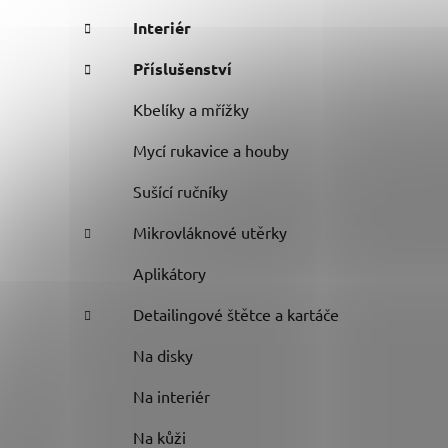
Interiér
Příslušenství
Kbelíky a mřížky
Mycí rukavice a houby
Sušící ručníky
Mikrovláknové utěrky
Aplikátory
Detailingové štětce a kartáče
Na disky
Na interiér
Na kůži