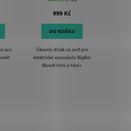
hodnocení
produktu
999 Kč
je
3,0
DO KOŠÍKU
z
5
ce pro
Šikovný držák na zeď pro
hvězdiček.
BlowR
elektrické vysoušeče BigBoi
BlowR Mini a Mini+