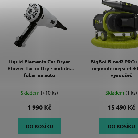
ý
p
i
s
p
r
o
d
Liquid Elements Car Dryer
BigBoi BlowR PRO+ 
u
Blower Turbo Dry - mobilní
nejmodernější elek
k
fukar na auto
vysoušeč
t
Průměrné
ů
Skladem
(>10 ks)
Skladem
(1 ks)
hodnocení
produktu
1 990 Kč
15 490 Kč
je
5,0
DO KOŠÍKU
DO KOŠÍKU
z
5