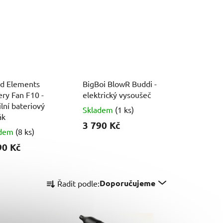
id Elements
BigBoi BlowR Buddi -
ery Fan F10 -
elektrický vysoušeč
lní bateriový
Skladem
(1 ks)
ák
3 790 Kč
adem
(8 ks)
90 Kč
Ř
Doporučujeme
Řadit podle:
a
z
e