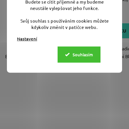
Budete se cítit příjemně a my budeme
neustále vylepšovat jeho funkce.
1 290 Kč
399 Kč
Svůj souhlas s používáním cookies můžete
kdykoliv změnit v patičce webu.
DO KOŠÍKU
DO KOŠÍKU
Nastavení
Bezdrátový větrák od Liquid
Nástěnný držák hadi
Souhlasím
Elements – ochladí tě i auto při
vysoušeče BigBoi 
leštění a sušení. Udrží...