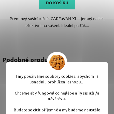
DO KOŠÍKU
z
5
Prémiový sušicí ručník CAREaVAN XL – jemný na lak,
hvězdiček.
efektivní na sušení. Ideální parťák...
Podobné produkty
I my používáme soubory cookies, abychom Ti
usnadnili prohlížení eshopu...
Chceme aby fungoval co nejlépe a Ty sis užil/a
návštěvu.
Budete se cítit příjemně a my budeme neustále