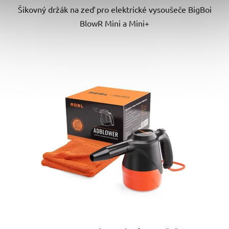
Šikovný držák na zeď pro elektrické vysoušeče BigBoi
hvězdiček.
BlowR Mini a Mini+