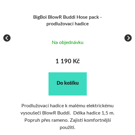
k
BigBoi BlowR Buddi Hose pack -
prodlužovací hadice
Na objednávku
1 190 Kč
Do košíku
eče
Prodlužovací hadice k malému elektrickému
vysoušeči BlowR Buddi. Délka hadice 1,5 m.
v
Popruh přes rameno. Zajistí komfortnější
použití.