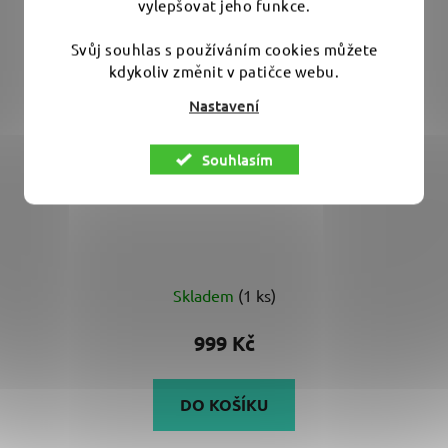
vylepšovat jeho funkce.
Svůj souhlas s používáním cookies můžete
kdykoliv změnit v patičce webu.
Nastavení
Souhlasím
BigBoi Mini Wall Mount - nástěnný držák
Průměrné
Skladem
(1 ks)
hodnocení
produktu
999 Kč
je
3,0
DO KOŠÍKU
z
5