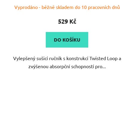
Průměrné
Vyprodáno - běžně skladem do 10 pracovních dnů
hodnocení
produktu
529 Kč
je
5,0
DO KOŠÍKU
z
5
Vylepšený sušicí ručník s konstrukcí Twisted Loop a
hvězdiček.
zvýšenou absorpční schopností pro...