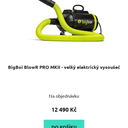
BigBoi BlowR PRO MKII - velký elektrický vysoušeč
Průměrné
Na objednávku
hodnocení
produktu
12 490 Kč
je
5,0
DO KOŠÍKU