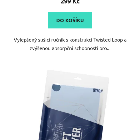
299 Kč
je
5,0
DO KOŠÍKU
z
5
Vylepšený sušicí ručník s konstrukcí Twisted Loop a
hvězdiček.
zvýšenou absorpční schopností pro...