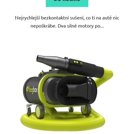
z
5
Nejrychlejší bezkontaktní sušení, co ti na autě nic
hvězdiček.
nepoškrábe. Dva silné motory po...