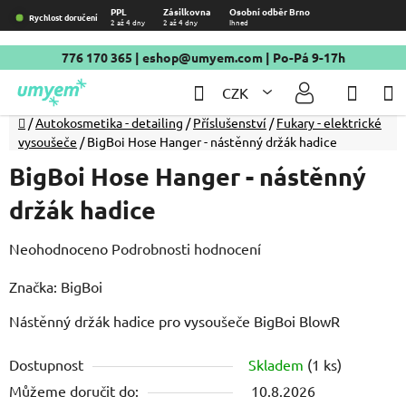
Přejít
PPL
Zásilkovna
Osobní odběr Brno
Rychlost doručení
2 až 4 dny
2 až 4 dny
Ihned
na
obsah
776 170 365
|
eshop@umyem.com
| Po-Pá 9-17h
Hledat
NÁKU
CZK
KOŠÍ
Domů
/
Autokosmetika - detailing
/
Příslušenství
/
Fukary - elektrické
vysoušeče
/
BigBoi Hose Hanger - nástěnný držák hadice
BigBoi Hose Hanger - nástěnný
držák hadice
Průměrné
Neohodnoceno
Podrobnosti hodnocení
hodnocení
Značka:
BigBoi
produktu
Nástěnný držák hadice pro vysoušeče BigBoi BlowR
je
0,0
Dostupnost
Skladem
(1 ks)
z
Můžeme doručit do:
10.8.2026
5