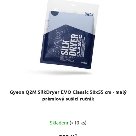
Gyeon Q2M SilkDryer EVO Classic 50x55 cm - malý
prémiový sušící ručník
Průměrné
Skladem
(>10 ks)
hodnocení
produktu