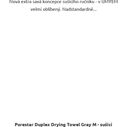
Nová extra savá koncepce sušícího ručníku - v UMYEM
hvězdiček.
velmi oblíbený. Nadstandardně...
Purestar Duplex Drying Towel Gray M - sušicí