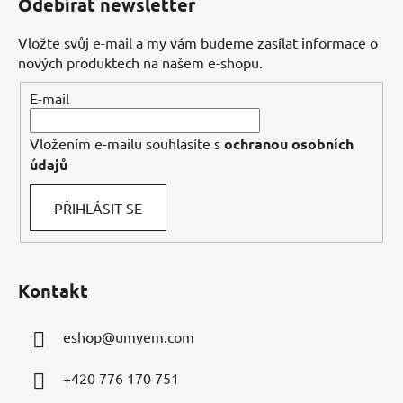
Odebírat newsletter
p
a
Vložte svůj e-mail a my vám budeme zasílat informace o
t
nových produktech na našem e-shopu.
í
E-mail
Vložením e-mailu souhlasíte s
ochranou osobních
údajů
PŘIHLÁSIT SE
Kontakt
eshop
@
umyem.com
+420 776 170 751