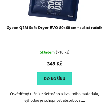
Gyeon Q2M Soft Dryer EVO 80x60 cm - sušící ručník
Průměrné
Skladem
(>10 ks)
hodnocení
produktu
349 Kč
je
5,0
DO KOŠÍKU
z
5
Osvědčený ručník z šetrného a kvalitního materiálu,
hvězdiček.
výhodou je schopnost absorbovat...