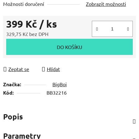
Možnosti doručení
Zobrazit možnosti
hvězdiček.
399 Kč
/ ks
329,75 Kč bez DPH
Měrná cena:
DO KOŠÍKU
Zeptat se
Hlídat
Značka:
BigBoi
Kód:
BB32216
Popis
Parametry