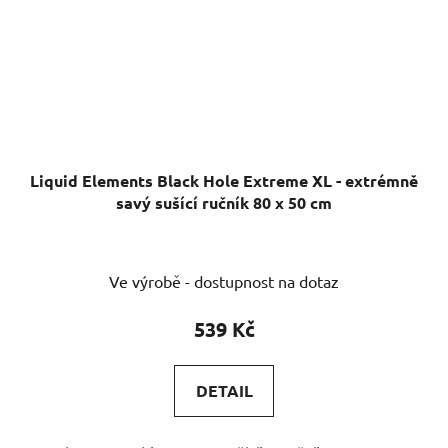
Liquid Elements Black Hole Extreme XL - extrémně
savý sušící ručník 80 x 50 cm
Průměrné
Ve výrobě - dostupnost na dotaz
hodnocení
produktu
539 Kč
je
5,0
DETAIL
z
5