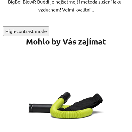
BigBoi BlowR Buddi je nejšetrnější metoda sušení laku -
hvězdiček.
vzduchem! Velmi kvalitní...
High-contrast mode
Mohlo by Vás zajímat