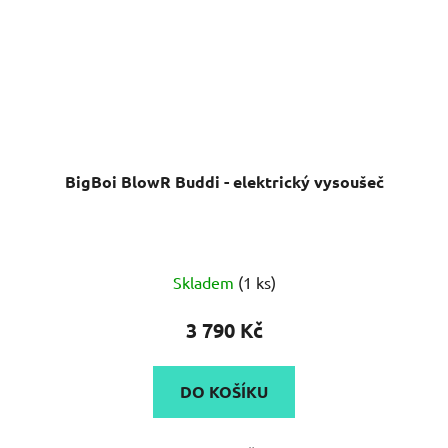
BigBoi BlowR Buddi - elektrický vysoušeč
Průměrné
Skladem
(1 ks)
hodnocení
produktu
3 790 Kč
je
5,0
DO KOŠÍKU
z
5