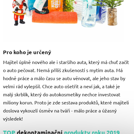
Pro koho je určený
Majitel úplně nového ale i staršího auta, který má chuť začít
o auto pečovat. Nemá příliš zkušeností s mytím auta. Má
hodně práce a málo času se autu věnovat, ale jeho stav by
velmi rád vylepšil. Chce auto ošetřit a neví jak, a také je
malý skrblík, který do autokosmetiky nechce investovat
miliony korun. Proto je zde sestava produktů, které majiteli
doslova vykouzlí úsměv na tváři - málo práce a úžasný
výsledek!
TOP
dekontaminační
produkty roku 2019