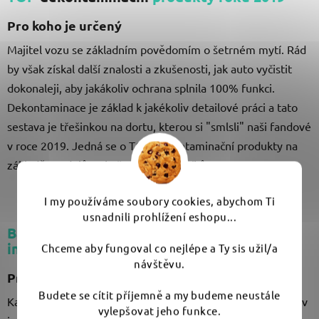
Pro koho je určený
Majitel vozu se základním povědomím o šetrném mytí. Rád
by však získal další znalosti a zkušenosti, jak auto vyčistit
dokonaleji, aby jakákoliv ochrana splnila 100% funkci.
Dekontaminace je základ k jakékoliv detailové práci a tato
sestava je třešinkou na dortu, kterou si "smlsli" naši fandové
v roce 2019. Jedná se o TOP dekontaminační produkty na
základě prodejů a zkušeností zákazníků.
I my používáme soubory cookies, abychom Ti
usnadnili prohlížení eshopu...
Balíček Mothers pro čištění a ošetření
interiéru
Chceme aby fungoval co nejlépe a Ty sis užil/a
návštěvu.
Pro koho je určený
Budete se cítit příjemně a my budeme neustále
Každý se vztahem ke svému autu, kdo miluje čas strávený v
vylepšovat jeho funkce.