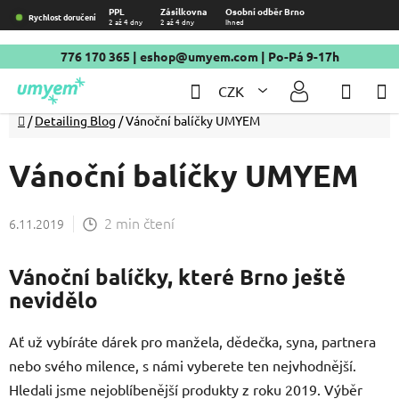
Přejít
PPL
Zásilkovna
Osobní odběr Brno
Rychlost doručení
2 až 4 dny
2 až 4 dny
Ihned
na
obsah
776 170 365
|
eshop@umyem.com
| Po-Pá 9-17h
Hledat
NÁKU
CZK
KOŠÍ
Domů
/
Detailing Blog
/
Vánoční balíčky UMYEM
Vánoční balíčky UMYEM
2 min čtení
6.11.2019
Vánoční balíčky, které Brno ještě
nevidělo
Ať už vybíráte dárek pro manžela, dědečka, syna, partnera
nebo svého milence, s námi vyberete ten nejvhodnější.
Hledali jsme nejoblíbenější produkty z roku 2019. Výběr