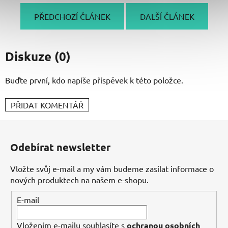
PŘEDCHOZÍ ČLÁNEK
DALŠÍ ČLÁNEK
Diskuze (0)
Buďte první, kdo napíše příspěvek k této položce.
PŘIDAT KOMENTÁŘ
Z
á
Odebírat newsletter
p
a
Vložte svůj e-mail a my vám budeme zasílat informace o
t
nových produktech na našem e-shopu.
í
E-mail
Vložením e-mailu souhlasíte s
ochranou osobních