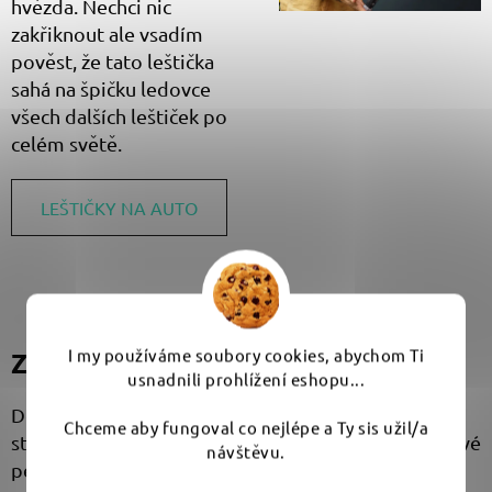
hvězda. Nechci nic
zakřiknout ale vsadím
pověst, že tato leštička
sahá na špičku ledovce
všech dalších leštiček po
celém světě.
LEŠTIČKY NA AUTO
I my používáme soubory cookies, abychom Ti
Závěrečné hodnocení
usnadnili prohlížení eshopu...
Detailing = kompletní pocit z provedení zakázky. A
Chceme aby fungoval co nejlépe a Ty sis užil/a
stejně tak můžeme pohlížet na výbavu. Od kartonové
návštěvu.
pevné krabice, přes fantastickou tašku s perfektním