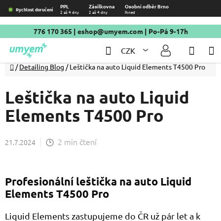
Přejít
PPL
Zásilkovna
Osobní odběr Brno
Rychlost doručení
2 až 4 dny
2 až 4 dny
Ihned
na
obsah
776 170 365
|
eshop@umyem.com
| Po-Pá 9-17h
Hledat
NÁKU
CZK
KOŠÍ
Domů
/
Detailing Blog
/
Leštička na auto Liquid Elements T4500 Pro
Leštička na auto Liquid
Elements T4500 Pro
2 min čtení
21.7.2024
Profesionální leštička na auto Liquid
Elements T4500 Pro
Liquid Elements zastupujeme do ČR už pár let a k