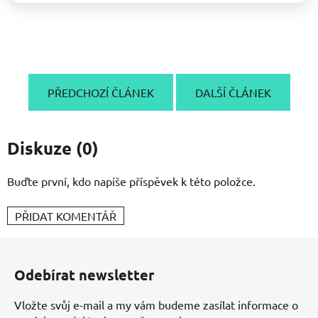
PŘEDCHOZÍ ČLÁNEK
DALŠÍ ČLÁNEK
Diskuze (0)
Buďte první, kdo napíše příspěvek k této položce.
PŘIDAT KOMENTÁŘ
Z
á
Odebírat newsletter
p
a
Vložte svůj e-mail a my vám budeme zasílat informace o