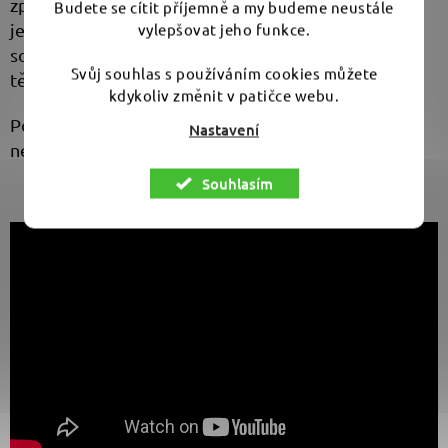
zpracováním až po samotný stroj, který překvapí
Budete se cítit příjemně a my budeme neustále
jednotlivými prvky a nadchne celkovým dojmem. V
vylepšovat jeho funkce.
současné době je T4500 Pro u nás na dílně a zažívá
Svůj souhlas s používáním cookies můžete
těžké časy - testujeme ji 😎.
kdykoliv změnit v patičce webu.
Porovnání s RUPES již brzy, tak nás sleduj ať to
Nastavení
nepropásneš.
Souhlasím