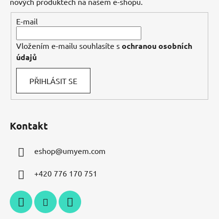
t
nových produktech na našem e-shopu.
í
E-mail
Vložením e-mailu souhlasíte s
ochranou osobních
údajů
PŘIHLÁSIT SE
Kontakt
eshop
@
umyem.com
+420 776 170 751