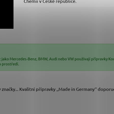
Chemii v České republice.
t jako Mercedes‑Benz, BMW, Audi nebo VW používají přípravky Koch
o prostředí.
y značky... Kvalitní přípravky ‚‚Made in Germany‘‘ dopo