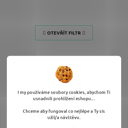
OTEVŘÍT FILTR
VÝBĚR VARIANT
I my používáme soubory cookies, abychom Ti
usnadnili prohlížení eshopu...
Chceme aby fungoval co nejlépe a Ty sis
užil/a návštěvu.