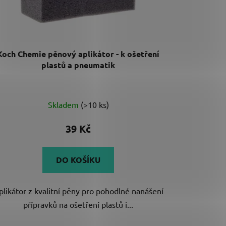
k
t
ů
Koch Chemie pěnový aplikátor - k ošetření
plastů a pneumatik
Průměrné
Skladem
(>10 ks)
hodnocení
produktu
39 Kč
je
5,0
DO KOŠÍKU
z
5
plikátor z kvalitní pěny pro pohodlné nanášení
hvězdiček.
přípravků na ošetření plastů i...