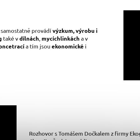
výzkum, výrobu i
rá samostatně provádí
g
dílnách
mycích
linkách
také v
,
a v
oncetrací
ekonomické
a tím jsou
i
Rozhovor s Tomášem Dočkalem z firmy Ekograd