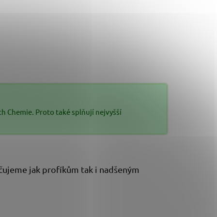
 Chemie. Proto také splňují nejvyšší
ručujeme jak profíkům tak i nadšeným