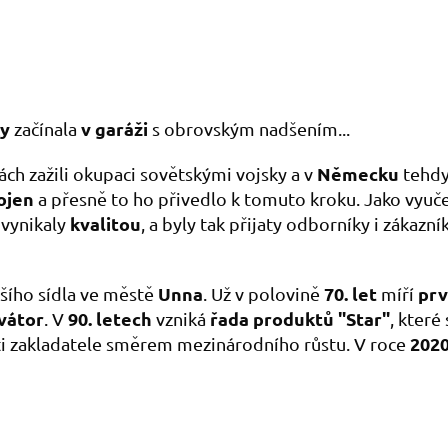
ky
v garáži
začínala
s obrovským nadšením...
Německu
ách zažili okupaci sovětskými vojsky a v
tehdy
ojen
a přesně to ho přivedlo k tomuto kroku. Jako vyuč
kvalitou
 vynikaly
, a byly tak přijaty odborníky i zákaz
Unna
70. let
prv
šího sídla ve městě
. Už v polovině
míří
vátor
90. letech
řada produktů "Star"
. V
vzniká
, které
202
i zakladatele směrem mezinárodního růstu. V roce