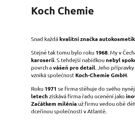
Koch Chemie
kvalitní značka autokosmeti
Snad každá
1968
Stejně tak tomu bylo roku
. My v Čech
karoserii
nebyl spok
. S tehdejší nabídkou
vášeň pro detail
povrch a
. Jeho přípravky
Koch-Chemie GmbH
vzniká společnost
.
1971
Roku
se firma stěhuje do svého nyněj
letech
ino
získává firma řadu ocenění jako
Začátkem milénia
už firmu vedou obě dět
dceřinou společností v Atlantě.