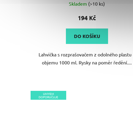
Skladem
(>10 ks)
hodnocení
produktu
194 Kč
je
4,7
DO KOŠÍKU
z
5
Lahvička s rozprašovačem z odolného plastu
hvězdiček.
objemu 1000 ml. Rysky na poměr ředění....
UMYEM
DOPORUČUJE