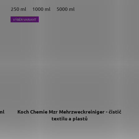
250 ml
1000 ml
5000 ml
VÝBĚR VARIANT
ml
Koch Chemie Mzr Mehrzweckreiniger - čistič
textilu a plastů
Průměrné