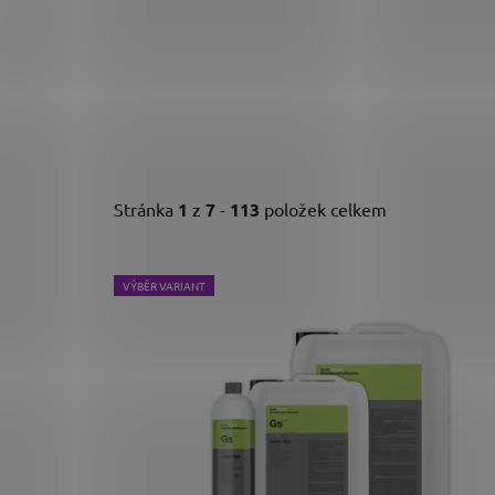
Stránka
1
z
7
-
113
položek celkem
V
VÝBĚR VARIANT
ý
p
i
s
p
r
o