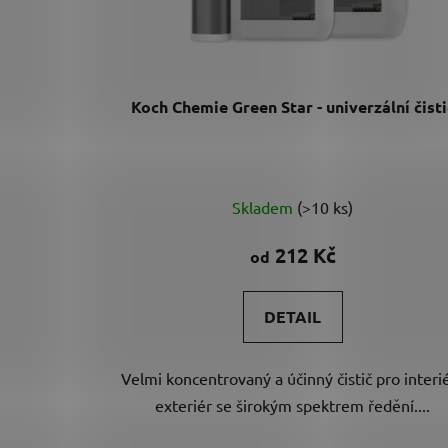
d
u
k
t
Koch Chemie Green Star - univerzální čisti
ů
Průměrné
Skladem
(>10 ks)
hodnocení
produktu
212 Kč
od
je
4,8
DETAIL
z
5
Velmi koncentrovaný a účinný čistič pro interié
hvězdiček.
exteriér se širokým spektrem ředění....