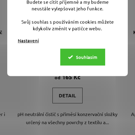
Budete se cítit příjemně a my budeme
neustále vylepšovat jeho funkce.
Svůj souhlas s používáním cookies můžete
kdykoliv změnit v patičce webu.
č
Koch Chemie Pol Star - čistič kůže, textílie,
alcantary a plastů
Nastavení
Souhlasím
Průměrné
Skladem
(>10 ks)
hodnocení
produktu
165 Kč
od
je
5,0
DETAIL
z
5
r i
pH neutrální čistič s příměsí konzervační složky
A
hvězdiček.
určený na všechny povrchy z textilu a...