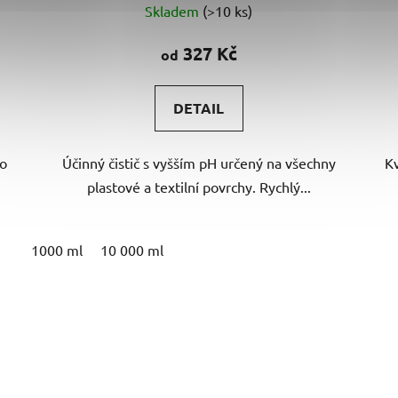
Skladem
(>10 ks)
hodnocení
produktu
327 Kč
od
je
4,9
DETAIL
z
5
 o
Účinný čistič s vyšším pH určený na všechny
Kv
hvězdiček.
plastové a textilní povrchy. Rychlý...
1000 ml
10 000 ml