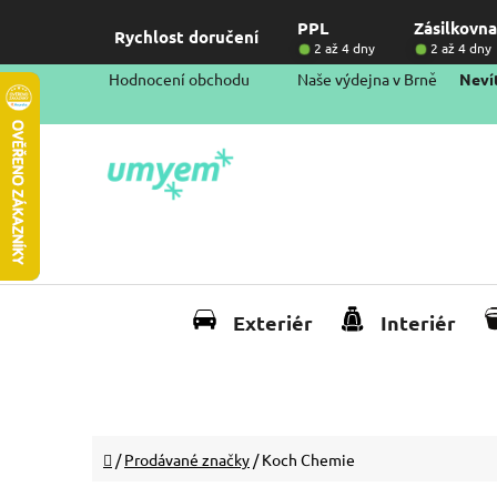
Přejít
PPL
Zásilkovna
na
Rychlost doručení
2 až 4 dny
2 až 4 dny
obsah
Hodnocení obchodu
Naše výdejna v Brně
Nevít
Exteriér
Interiér
Domů
/
Prodávané značky
/
Koch Chemie