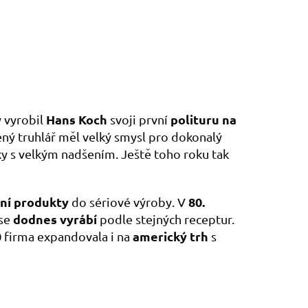
Hans Koch
polituru na
 vyrobil
svoji první
ený truhlář měl velký smysl pro dokonalý
níky s velkým nadšením. Ještě toho roku tak
ní produkty
80.
do sériové výroby. V
dodnes vyrábí
 se
podle stejných receptur.
0
americký trh
firma expandovala i na
s