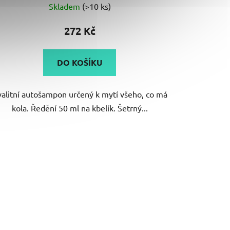
Skladem
(>10 ks)
hodnocení
produktu
272 Kč
je
5,0
DO KOŠÍKU
z
5
alitní autošampon určený k mytí všeho, co má
hvězdiček.
kola. Ředění 50 ml na kbelík. Šetrný...