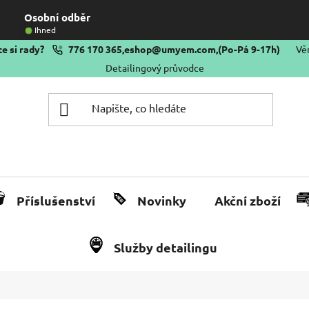
Osobní odběr
Ihned
e si rady?
776 170 365
,
eshop@umyem.com
,
(Po-Pá 9-17h)
Vě
Detailingový průvodce
Příslušenství
Novinky
Akční zboží
Služby detailingu