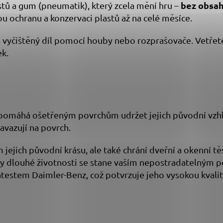
bez obsah
tů a gum (pneumatik), který zcela mění hru –
 ochranu a konzervaci plastů až na celé měsíce.
vyčištěný díl pomocí houby nebo rozprašovače. Vetřete
ek.
 pomáhá ošetřeným povrchům udržet jejich původní vzhl
navazují na povrch.
m jejich původní krásu, ale také chrání dveřní a okenní 
íky dlouhé životnosti se stane vaším nepostradatelným 
testem Daimler-Benz, což potvrzuje jeho vysokou kvalit