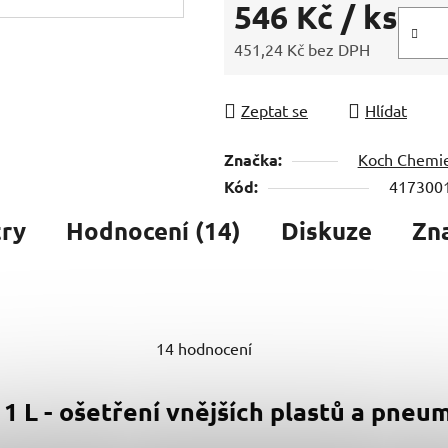
546 Kč
/ ks
451,24 Kč bez DPH
Měrná cena:
Zeptat se
Hlídat
Značka:
Koch Chemi
Kód:
417300
ry
Hodnocení (14)
Diskuze
Zn
14 hodnocení
 1 L - ošetření vnějších plastů a pneu