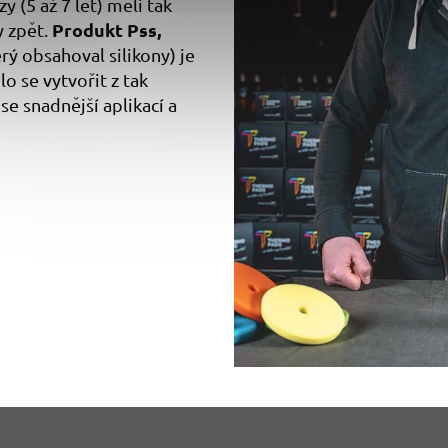
 (5 až 7 let) měli tak
Produkt Pss,
y zpět.
erý obsahoval silikony) je
o se vytvořit z tak
se snadnější aplikací a