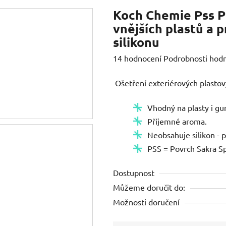
Koch Chemie Pss Pl
vnějších plastů a
silikonu
Průměrné
14 hodnocení
Podrobnosti hod
hodnocení
Ošetření exteriérových plasto
produktu
je
Vhodný na plasty i g
4,9
Příjemné aroma.
z
Neobsahuje silikon - p
5
PSS = Povrch Sakra Sp
hvězdiček.
Dostupnost
Můžeme doručit do:
Možnosti doručení