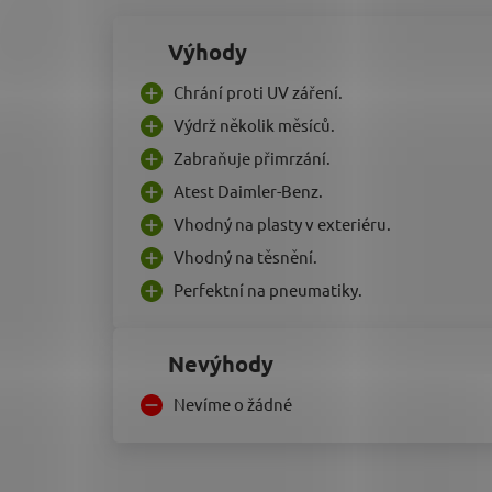
Výhody
Chrání proti UV záření.
Výdrž několik měsíců.
Zabraňuje přimrzání.
Atest Daimler-Benz.
Vhodný na plasty v exteriéru.
Vhodný na těsnění.
Perfektní na pneumatiky.
Nevýhody
Nevíme o žádné