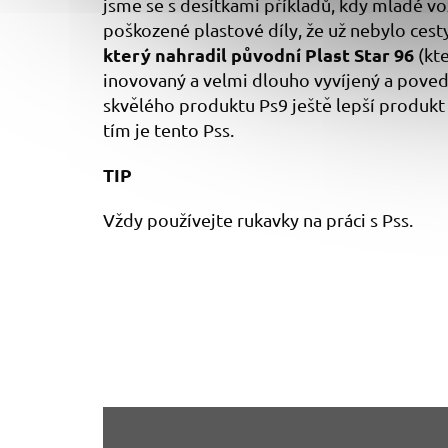
jsme se s desítkami příkladů, kdy mladé vozy
poškozené plastové díly, že už nebylo cest
který nahradil původní Plast Star 96
(kt
inovovaný a velmi dlouho vyvíjený a povedl
skvělého produktu Ps9 ještě lepší produkt 
tím je tento Pss.
TIP
Vždy používejte rukavky na práci s Pss.