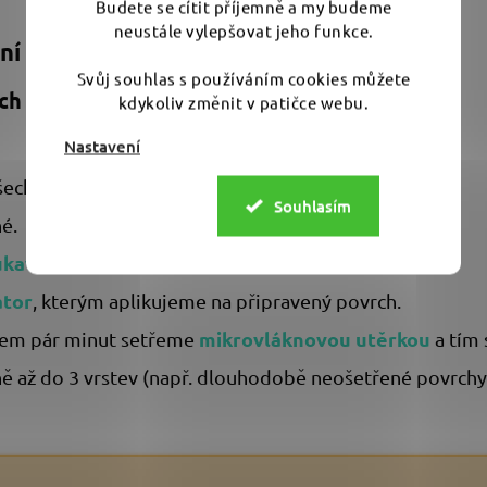
Budete se cítit příjemně a my budeme
neustále vylepšovat jeho funkce.
ní uživatele
Svůj souhlas s používáním cookies můžete
h Chemie Plast Star (Pss) na plastech
kdykoliv změnit v patičce webu.
Nastavení
ech nečistot a prachu.
Souhlasím
né.
ukavicemi
.
átor
, kterým aplikujeme na připravený povrch.
mikrovláknovou utěrkou
upem pár minut setřeme
a tím
ně až do 3 vrstev (např. dlouhodobě neošetřené povrchy