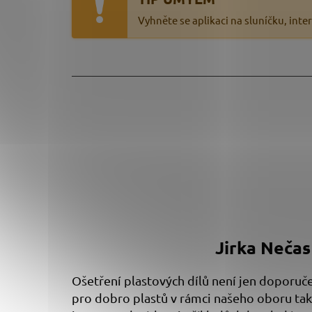
Vyhněte se aplikaci na sluníčku, int
Jirka Nečas
Ošetření plastových dílů není jen doporuč
pro dobro plastů v rámci našeho oboru takř