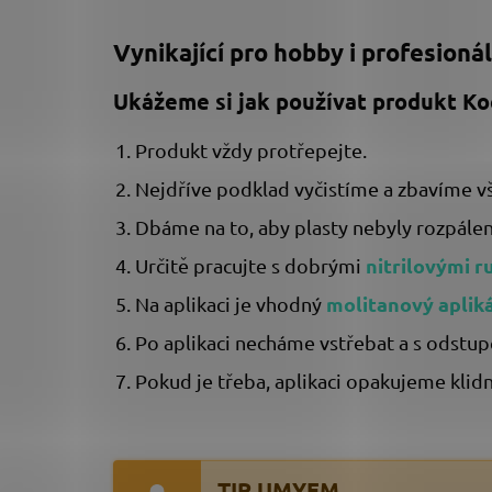
Vynikající pro hobby i profesionál
Ukážeme si jak používat produkt Koc
Produkt vždy protřepejte.
Nejdříve podklad vyčistíme a zbavíme vš
Dbáme na to, aby plasty nebyly rozpále
nitrilovými r
Určitě pracujte s dobrými
molitanový aplik
Na aplikaci je vhodný
Po aplikaci necháme vstřebat a s odst
Pokud je třeba, aplikaci opakujeme klid
TIP UMYEM