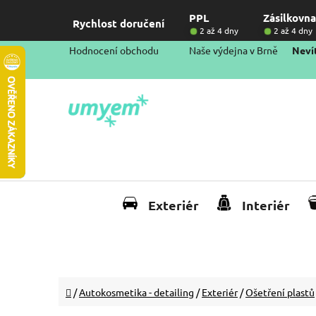
Přejít
PPL
Zásilkovna
na
Rychlost doručení
2 až 4 dny
2 až 4 dny
obsah
Hodnocení obchodu
Naše výdejna v Brně
Nevít
Exteriér
Interiér
Domů
/
Autokosmetika - detailing
/
Exteriér
/
Ošetření plastů