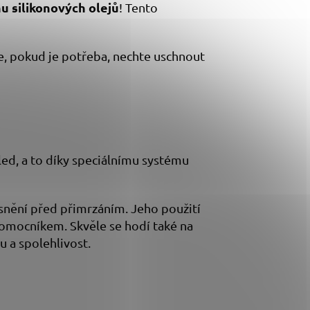
u silikonových olejů
! Tento
, pokud je potřeba, nechte uschnout
ed, a to díky speciálnímu systému
těsnění před přimrzáním. Jeho použití
pomocníkem. Skvěle se hodí také na
u a spolehlivost.