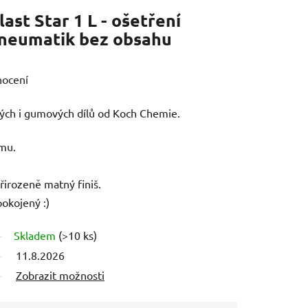
ast Star 1 L - ošetření
 pneumatik bez obsahu
nocení
vých i gumových dílů od Koch Chemie.
umu.
řirozeně matný finiš.
okojený :)
Skladem
(>10 ks)
11.8.2026
Zobrazit možnosti