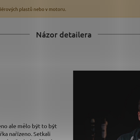
eriérových plastů nebo v motoru.
Názor detailera
eno ale mělo být to být
ka nařízeno. Setkali