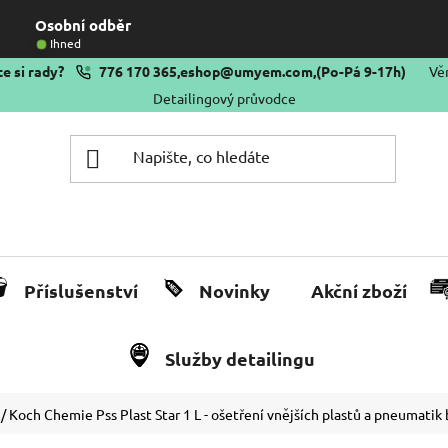
Osobní odběr
Ihned
e si rady?
776 170 365
,
eshop@umyem.com
,
(Po-Pá 9-17h)
Vě
Detailingový průvodce
Příslušenství
Novinky
Akční zboží
Služby detailingu
/
Koch Chemie Pss Plast Star 1 L - ošetření vnějších plastů a pneumatik