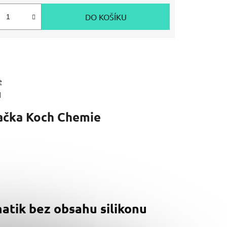
DO KOŠÍKU
e
1
ačka
Koch Chemie
matik bez obsahu silikonu