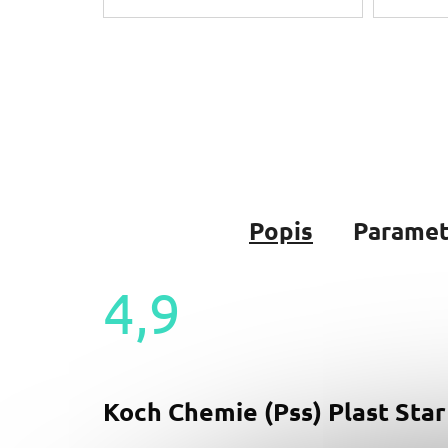
Popis
Paramet
4,9
Průměrné
hodnocení
produktu
je
Koch Chemie (Pss) Plast Star
4,9
z
5