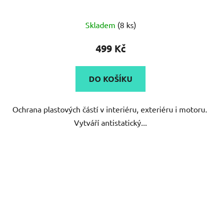
Průměrné
Skladem
(8 ks)
hodnocení
produktu
499 Kč
je
5,0
DO KOŠÍKU
z
5
Ochrana plastových částí v interiéru, exteriéru i motoru.
hvězdiček.
Vytváří antistatický...