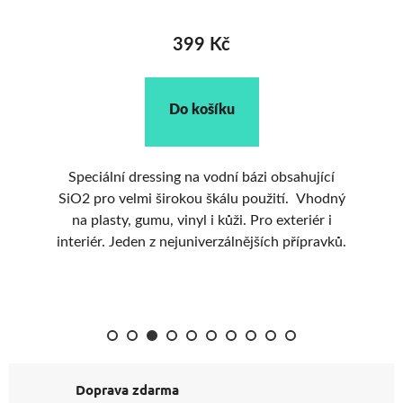
399 Kč
Do košíku
ám
Oš
Speciální dressing na vodní bázi obsahující
SiO2 pro velmi širokou škálu použití. Vhodný
gu
na plasty, gumu, vinyl i kůži. Pro exteriér i
av
interiér. Jeden z nejuniverzálnějších přípravků.
Doprava zdarma