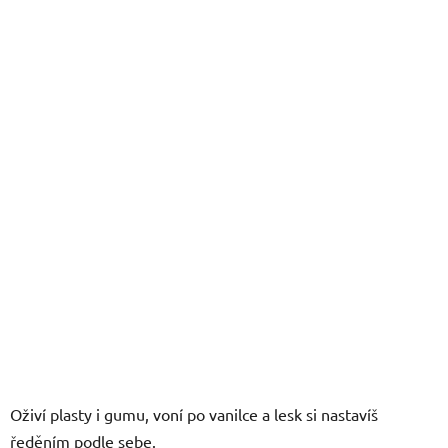
z
5
hvězdiček.
Oživí plasty i gumu, voní po vanilce a lesk si nastavíš
ředěním podle sebe.