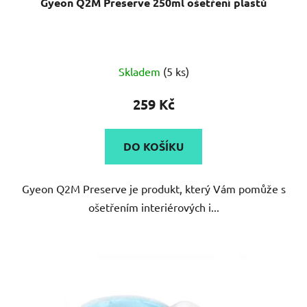
Gyeon Q2M Preserve 250ml ošetření plastů
Průměrné
Skladem
(5 ks)
hodnocení
produktu
259 Kč
je
4,2
DO KOŠÍKU
z
5
Gyeon Q2M Preserve je produkt, který Vám pomůže s
hvězdiček.
ošetřením interiérových i...