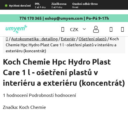
Přejít
PPL
Zásilkovna
Osobní odběr Brno
Rychlost doručení
2 až 4 dny
2 až 4 dny
Ihned
na
obsah
776 170 365
|
eshop@umyem.com
| Po-Pá 9-17h
Hledat
NÁKU
CZK
KOŠÍ
Domů
/
Autokosmetika - detailing
/
Exteriér
/
Ošetření plastů
/
Koch
Chemie Hpc Hydro Plast Care 1 l - ošetření plastů v interiéru a
exteriéru (koncentrát)
Koch Chemie Hpc Hydro Plast
Care 1 l - ošetření plastů v
interiéru a exteriéru (koncentrát)
Průměrné
1 hodnocení
Podrobnosti hodnocení
hodnocení
Značka:
Koch Chemie
produktu
je
5,0