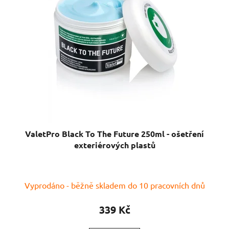
ValetPro Black To The Future 250ml - ošetření
exteriérových plastů
Průměrné
Vyprodáno - běžně skladem do 10 pracovních dnů
hodnocení
produktu
339 Kč
je