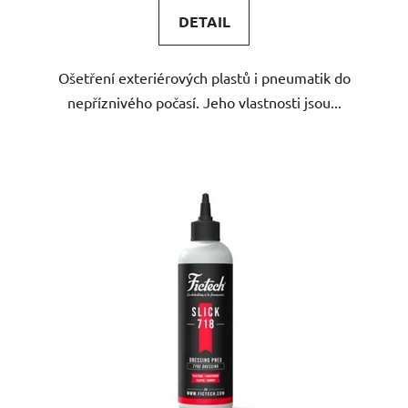
5,0
DETAIL
z
5
Ošetření exteriérových plastů i pneumatik do
hvězdiček.
nepříznivého počasí. Jeho vlastnosti jsou...