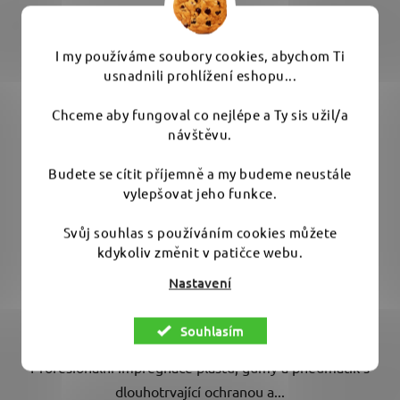
I my používáme soubory cookies, abychom Ti
usnadnili prohlížení eshopu...
Chceme aby fungoval co nejlépe a Ty sis užil/a
Fictech 715 Dark Coat 500 ml - impregnace plastů a
návštěvu.
pneu
Budete se cítit příjemně a my budeme neustále
vylepšovat jeho funkce.
Vyprodáno - běžně skladem za 3 až 4 týdny
Svůj souhlas s používáním cookies můžete
kdykoliv změnit v patičce webu.
750 Kč
Nastavení
DETAIL
Souhlasím
Profesionální impregnace plastů, gumy a pneumatik s
dlouhotrvající ochranou a...