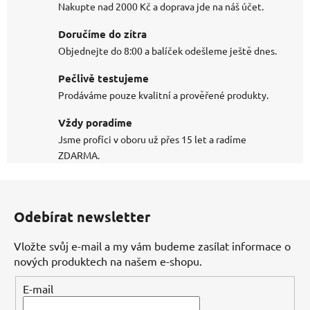
Nakupte nad 2000 Kč a doprava jde na náš účet.
Doručíme do zítra
Objednejte do 8:00 a balíček odešleme ještě dnes.
Pečlivě testujeme
Prodáváme pouze kvalitní a prověřené produkty.
Vždy poradíme
Jsme profíci v oboru už přes 15 let a radíme
ZDARMA.
Z
á
Odebírat newsletter
p
a
Vložte svůj e-mail a my vám budeme zasílat informace o
t
nových produktech na našem e-shopu.
í
E-mail