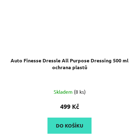
Auto Finesse Dressle All Purpose Dressing 500 ml
ochrana plastů
Průměrné
Skladem
(8 ks)
hodnocení
produktu
499 Kč
je
5,0
DO KOŠÍKU
z
5