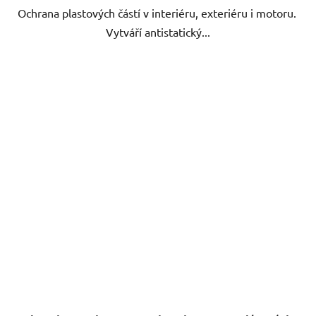
Ochrana plastových částí v interiéru, exteriéru i motoru.
hvězdiček.
Vytváří antistatický...