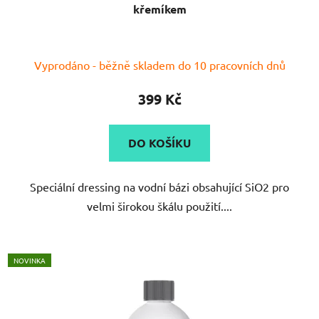
křemíkem
Průměrné
Vyprodáno - běžně skladem do 10 pracovních dnů
hodnocení
produktu
399 Kč
je
4,9
DO KOŠÍKU
z
5
Speciální dressing na vodní bázi obsahující SiO2 pro
hvězdiček.
velmi širokou škálu použití....
NOVINKA