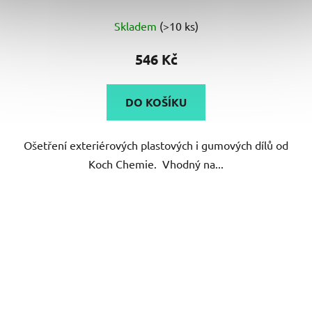
Průměrné
Skladem
(>10 ks)
hodnocení
produktu
546 Kč
je
4,9
DO KOŠÍKU
z
5
Ošetření exteriérových plastových i gumových dílů od
hvězdiček.
Koch Chemie. Vhodný na...