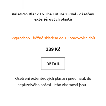
ValetPro Black To The Future 250ml - ošetření
exteriérových plastů
Průměrné
Vyprodáno - běžně skladem do 10 pracovních dnů
hodnocení
produktu
339 Kč
je
5,0
DETAIL
z
5
Ošetření exteriérových plastů i pneumatik do
hvězdiček.
nepříznivého počasí. Jeho vlastnosti jsou...