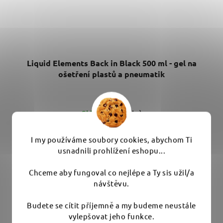
Liquid Elements Back in Black 500 ml - gel na
ošetření plastů a pneumatik
Skladem
(>10 ks)
249 Kč
I my používáme soubory cookies, abychom Ti
usnadnili prohlížení eshopu...
DO KOŠÍKU
Chceme aby fungoval co nejlépe a Ty sis užil/a
návštěvu.
Oživte plasty interiéru i exteriéru a pneumatiky s tímto
Budete se cítit příjemně a my budeme neustále
prémiovým gelem. Vrací...
vylepšovat jeho funkce.