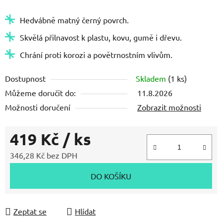
z
Hedvábně matný černý povrch.
5
hvězdiček.
Skvělá přilnavost k plastu, kovu, gumě i dřevu.
Chrání proti korozi a povětrnostním vlivům.
Dostupnost
Skladem
(1 ks)
Můžeme doručit do:
11.8.2026
Možnosti doručení
Zobrazit možnosti
419 Kč
/ ks
346,28 Kč bez DPH
Měrná cena:
DO KOŠÍKU
Zeptat se
Hlídat