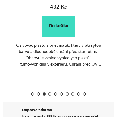
432 Kč
Do košíku
si
Oživovač plastů a pneumatik, který vrátí sytou
i
barvu a dlouhodobě chrání před stárnutím.
st
oti
Obnovuje vzhled vybledlých plastů i
hn
gumových dílů v exteriéru. Chrání před UV
zářením, počasím a nečistotami. Snadná
aplikace a dlouhá výdrž ochrany.
Doprava zdarma
Nakupte nad 2000 Kč a doprava jde na náš účet.