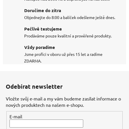
Doručíme do zítra
Objednejte do 8:00 a balíček odešleme ještě dnes.
Pečlivě testujeme
Prodáváme pouze kvalitní a prověřené produkty.
Vždy poradíme
Jsme profíci v oboru už přes 15 let a radíme
ZDARMA.
Z
á
Odebírat newsletter
p
a
Vložte svůj e-mail a my vám budeme zasílat informace o
t
nových produktech na našem e-shopu.
í
E-mail