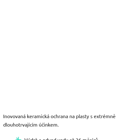
5
hvězdiček.
Inovovaná keramická ochrana na plasty s extrémně
dlouhotrvajícím účinkem.
Výdrž a odvod vody až 36 měsíců.