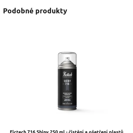
Podobné produkty
Fictech 716 Shiny 250 ml - čistění a ošetření plastů