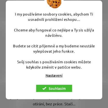
I my používáme soubory cookies, abychom Ti
usnadnili prohlížení eshopu...
Chceme aby fungoval co nejlépe a Ty sis užil/a
Fictech 719 Tyre 400 ml - rychlý lesk na pneumatiky
návštěvu.
Budete se cítit příjemně a my budeme neustále
vylepšovat jeho funkce.
Skladem
(10 ks)
Svůj souhlas s používáním cookies můžete
443 Kč
kdykoliv změnit v patičce webu.
Nastavení
DO KOŠÍKU
Souhlasím
Rychlý saténový lesk na pneu, co se aplikuje sám – bez
otírání, bez práce. Stačí...