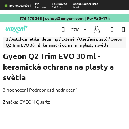
Přejít
PPL
Zásilkovna
Osobní odběr Brno
Rychlost doručení
2 až 4 dny
2 až 4 dny
Ihned
na
obsah
776 170 365
|
eshop@umyem.com
| Po-Pá 9-17h
Hledat
NÁKU
CZK
KOŠÍ
Domů
/
Autokosmetika - detailing
/
Exteriér
/
Ošetření plastů
/
Gyeon
Q2 Trim EVO 30 ml - keramická ochrana na plasty a světla
Gyeon Q2 Trim EVO 30 ml -
keramická ochrana na plasty a
světla
Průměrné
3 hodnocení
Podrobnosti hodnocení
hodnocení
Značka:
GYEON Quartz
produktu
je
5,0
z