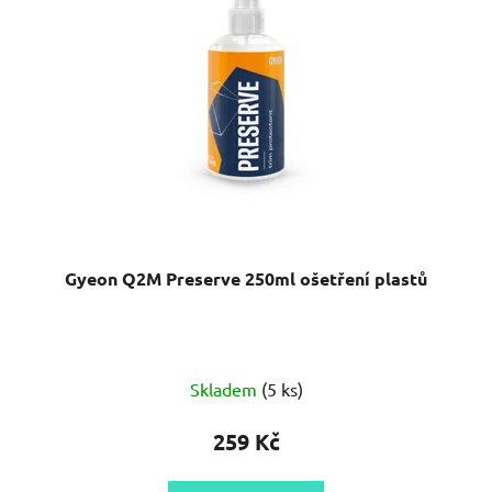
Gyeon Q2M Preserve 250ml ošetření plastů
Průměrné
Skladem
(5 ks)
hodnocení
produktu
259 Kč
je
4,2