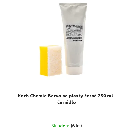
Koch Chemie Barva na plasty černá 250 ml -
černidlo
Průměrné
Skladem
(6 ks)
hodnocení