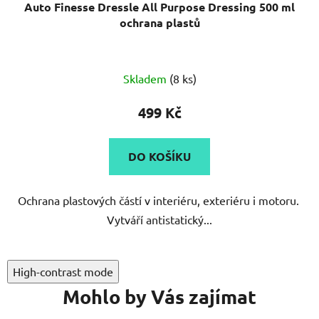
Auto Finesse Dressle All Purpose Dressing 500 ml
ochrana plastů
Průměrné
Skladem
(8 ks)
hodnocení
produktu
499 Kč
je
5,0
DO KOŠÍKU
z
5
Ochrana plastových částí v interiéru, exteriéru i motoru.
hvězdiček.
Vytváří antistatický...
High-contrast mode
Mohlo by Vás zajímat