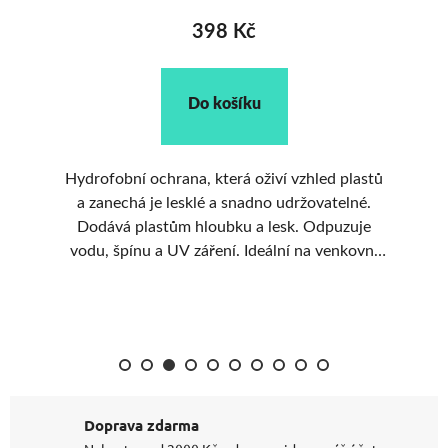
398 Kč
Do košíku
e
lé
Hydrofobní ochrana, která oživí vzhled plastů
K
.
a zanechá je lesklé a snadno udržovatelné.
p
Dodává plastům hloubku a lesk. Odpuzuje
du
vodu, špínu a UV záření. Ideální na venkovní
nelakované plasty.
Doprava zdarma