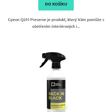
DO KOŠÍKU
z
5
Gyeon Q2M Preserve je produkt, který Vám pomůže s
hvězdiček.
ošetřením interiérových i...