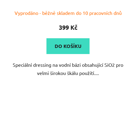
Průměrné
Vyprodáno - běžně skladem do 10 pracovních dnů
hodnocení
produktu
399 Kč
je
4,9
DO KOŠÍKU
z
5
Speciální dressing na vodní bázi obsahující SiO2 pro
hvězdiček.
velmi širokou škálu použití....