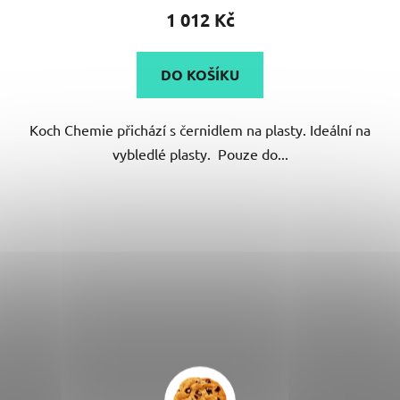
produktu
1 012 Kč
je
3,0
DO KOŠÍKU
z
5
Koch Chemie přichází s černidlem na plasty. Ideální na
hvězdiček.
vybledlé plasty. Pouze do...