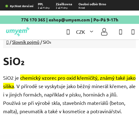
Přejít
PPL
Zásilkovna
Osobní odběr Brno
Rychlost doručení
2 až 4 dny
2 až 4 dny
Ihned
na
obsah
776 170 365
|
eshop@umyem.com
| Po-Pá 9-17h
Hledat
NÁKU
CZK
KOŠÍ
Domů
/
Slovník pojmů
/
SiO₂
SiO₂
SiO2 je
chemický vzorec pro oxid křemičitý, známý také jako
silika
.
V přírodě se vyskytuje jako běžný minerál
křemen
,
ale
i v jiných formách, například v písku, horninách a jílů.
Používá se při výrobě skla, stavebních materiálů (beton,
malta), pneumatik a také v kosmetice a potravinářství.