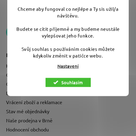
eshop
@
umyem.com
Chceme aby fungoval co nejlépe a Ty sis užil/a
+420 776 170 751
návštěvu.
Budete se cítit příjemně a my budeme neustále
vylepšovat jeho funkce.
Svůj souhlas s používáním cookies můžete
Informace pro vás
kdykoliv změnit v patičce webu.
Kontakty
Nastavení
O nás - kdo je UMYEM?
Souhlasím
Obchodní podmínky
Doprava a platba
Vrácení zboží a reklamace
Stav mé objednávky
Naše prodejna v Brně
Hodnocení obchodu