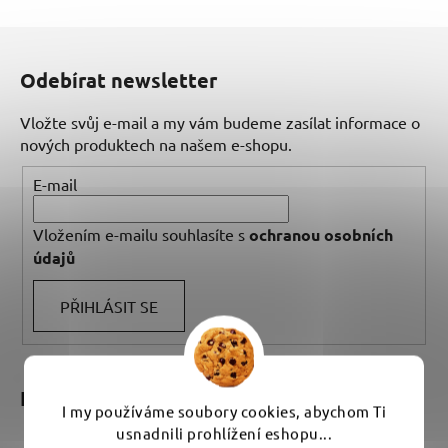
Z
á
Odebírat newsletter
p
a
Vložte svůj e-mail a my vám budeme zasílat informace o
t
nových produktech na našem e-shopu.
í
E-mail
Vložením e-mailu souhlasíte s
ochranou osobních
údajů
PŘIHLÁSIT SE
Kontakt
I my používáme soubory cookies, abychom Ti
usnadnili prohlížení eshopu...