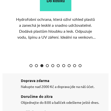
Do košíku
e
Hydrofobní ochrana, která oživí vzhled plastů
Oš
a zanechá je lesklé a snadno udržovatelné.
Dodává plastům hloubku a lesk. Odpuzuje
gu
vodu, špínu a UV záření. Ideální na venkovní
nelakované plasty.
Doprava zdarma
Nakupte nad 2000 Kč a doprava jde na náš účet.
Doručíme do zítra
Objednejte do 8:00 a balíček odešleme ještě dnes.