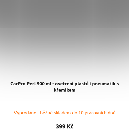
CarPro Perl 500 ml - ošetření plastů i pneumatik s
křemíkem
Průměrné
Vyprodáno - běžně skladem do 10 pracovních dnů
hodnocení
produktu
399 Kč