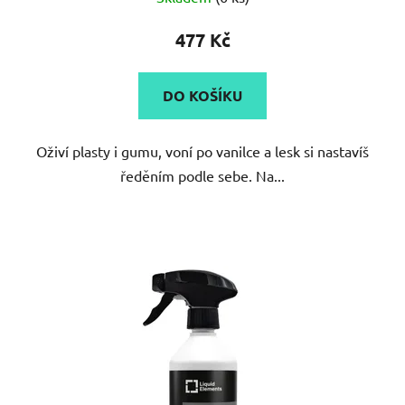
hodnocení
produktu
477 Kč
je
5,0
DO KOŠÍKU
z
5
Oživí plasty i gumu, voní po vanilce a lesk si nastavíš
hvězdiček.
ředěním podle sebe. Na...