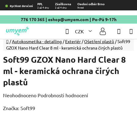
Přejít
PPL
Zásilkovna
Osobní odběr Brno
Rychlost doručení
2 až 4 dny
2 až 4 dny
Ihned
na
obsah
776 170 365
|
eshop@umyem.com
| Po-Pá 9-17h
Hledat
NÁKU
CZK
KOŠÍ
Domů
/
Autokosmetika - detailing
/
Exteriér
/
Ošetření plastů
/
Soft99
GZOX Nano Hard Clear 8 ml - keramická ochrana čirých plastů
Soft99 GZOX Nano Hard Clear 8
ml - keramická ochrana čirých
plastů
Průměrné
Neohodnoceno
Podrobnosti hodnocení
hodnocení
Značka:
Soft99
produktu
je
0,0
z