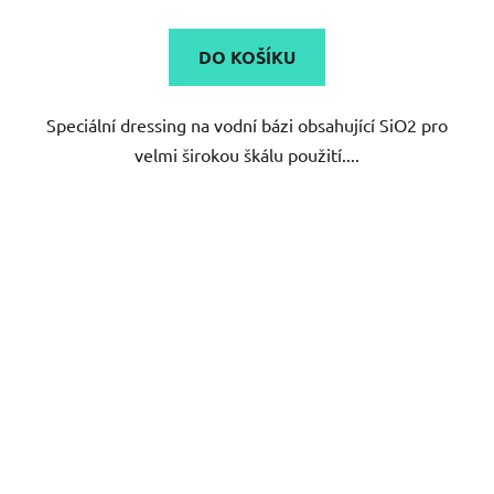
je
4,9
DO KOŠÍKU
z
5
Speciální dressing na vodní bázi obsahující SiO2 pro
hvězdiček.
velmi širokou škálu použití....