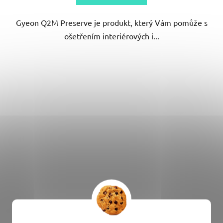
5
Gyeon Q2M Preserve je produkt, který Vám pomůže s
hvězdiček.
ošetřením interiérových i...