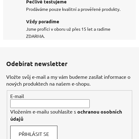
Pečlivě testujeme
Prodáváme pouze kvalitní a prověřené produkty.
Vždy poradíme
Jsme profíci v oboru už přes 15 let a radíme
ZDARMA.
Z
á
Odebírat newsletter
p
a
Vložte svůj e-mail a my vám budeme zasílat informace o
t
nových produktech na našem e-shopu.
í
E-mail
Vložením e-mailu souhlasíte s
ochranou osobních
údajů
PŘIHLÁSIT SE