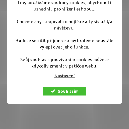
I my používáme soubory cookies, abychom Ti
usnadnili prohlížení eshopu...
Gyeon Q2 Trim EVO 30 ml - keramická ochrana na
plasty a světla
Chceme aby fungoval co nejlépe a Ty sis užil/a
návštěvu.
Průměrné
Skladem
(3 ks)
Budete se cítit příjemně a my budeme neustále
hodnocení
vylepšovat jeho funkce.
produktu
1 199 Kč
je
Svůj souhlas s používáním cookies můžete
5,0
kdykoliv změnit v patičce webu.
DO KOŠÍKU
z
Nastavení
5
Inovovaná keramická ochrana na plasty s extrémně
hvězdiček.
Souhlasím
dlouhotrvajícím účinkem. Výdrž a...