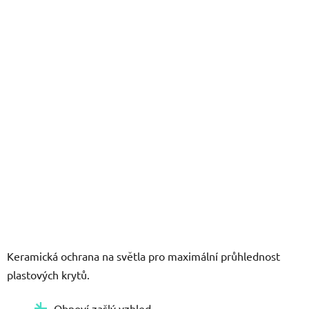
5
hvězdiček.
Keramická ochrana na světla pro maximální průhlednost
plastových krytů.
Obnoví zašlý vzhled.