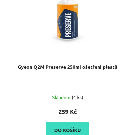
Gyeon Q2M Preserve 250ml ošetření plastů
Průměrné
Skladem
(4 ks)
hodnocení
produktu
259 Kč
je
4,2
DO KOŠÍKU
z