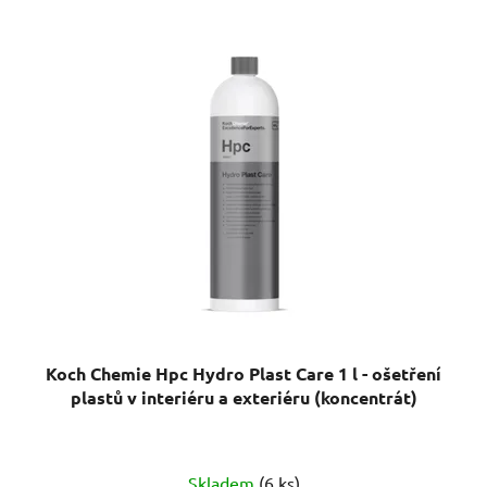
Koch Chemie Hpc Hydro Plast Care 1 l - ošetření
plastů v interiéru a exteriéru (koncentrát)
Průměrné
Skladem
(6 ks)