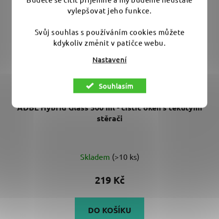
vylepšovat jeho funkce.
Svůj souhlas s používáním cookies můžete
kdykoliv změnit v patičce webu.
Nastavení
Souhlasím
ADBL Hybrid Glass 500 ml - čistič oken s tekutými
stěrači
Průměrné
Skladem
(>10 ks)
hodnocení
produktu
219 Kč
je
4,0
DO KOŠÍKU
z