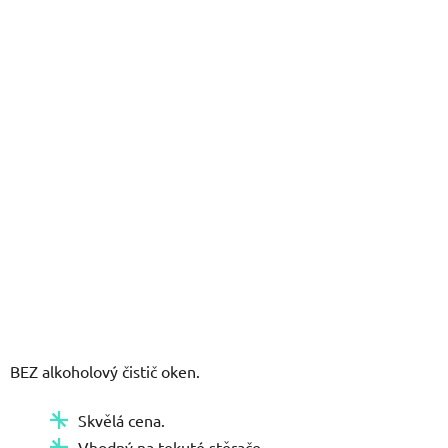
5
hvězdiček.
BEZ alkoholový čistič oken.
Skvělá cena.
Vhodný na tekuté stěrače.