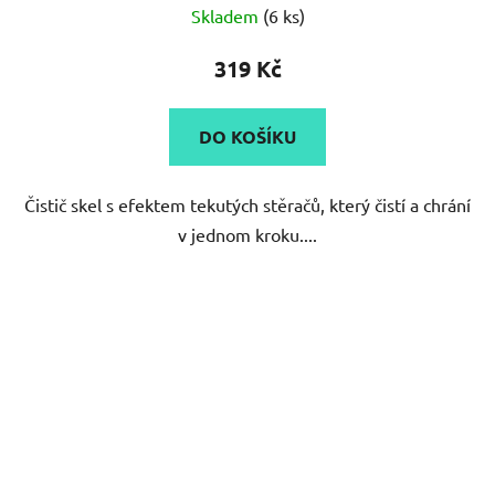
319 Kč
DO KOŠÍKU
Čistič skel s efektem tekutých stěračů, který čistí a chrání
v jednom kroku....