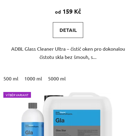
159 Kč
od
DETAIL
ADBL Glass Cleaner Ultra – čistič oken pro dokonalou
čistotu skla bez šmouh, s...
500 ml
1000 ml
5000 ml
VÝBĚR VARIANT