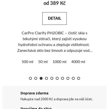
DETAIL
ez
A
CarPro Clarify PH2OBIC – čistič skla s
tekutými stěrači, který zajistí vysokou
vy
hydrofobní ochranu a zlepšuje viditelnost.
Zanechává sklo bez šmouh a odpuzuje vodu
R
Snižuje chvění stěračů pro klidnější jízdu
500 ml
50 ml
1000 ml
4000 ml
Rychlá a efektivní aplikace
Doprava zdarma
Nakupte nad 2000 Kč a doprava jde na náš účet.
Doručíme do zítra