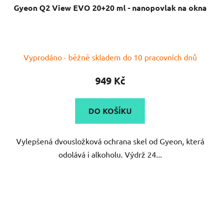
Průměrné
Vyprodáno - běžně skladem do 10 pracovních dnů
hodnocení
produktu
949 Kč
je
5,0
DO KOŠÍKU
z
5
Vylepšená dvousložková ochrana skel od Gyeon, která
hvězdiček.
odolává i alkoholu. Výdrž 24...