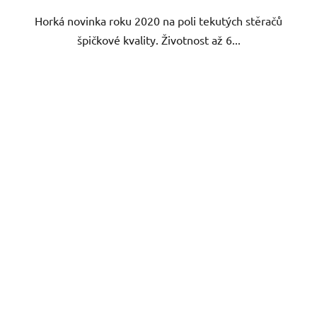
Horká novinka roku 2020 na poli tekutých stěračů
hvězdiček.
špičkové kvality. Životnost až 6...
Gyeon Q2 View EVO 20+20 ml - nanopovlak na okna