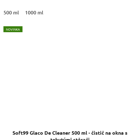
500 ml
1000 ml
NOVINKA
Soft99 Glaco De Cleaner 500 ml - čistič na okna s
tekutými stěrači