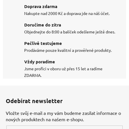
Doprava zdarma
Nakupte nad 2000 Kč a doprava jde na náš účet.
Doručíme do zítra
Objednejte do 8:00 a balíček odešleme ještě dnes.
Pečlivě testujeme
Prodáváme pouze kvalitní a prověřené produkty.
Vždy poradíme
Jsme profíci v oboru už přes 15 let a radíme
ZDARMA.
Z
á
Odebírat newsletter
p
a
Vložte svůj e-mail a my vám budeme zasílat informace o
t
nových produktech na našem e-shopu.
í