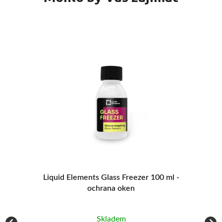
1 1
Liquid Elements Glass Freezer 100 ml -
1 22
ochrana oken
S
ích
Skladem