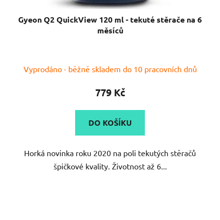
Gyeon Q2 QuickView 120 ml - tekuté stěrače na 6
měsíců
Průměrné
Vyprodáno - běžně skladem do 10 pracovních dnů
hodnocení
produktu
779 Kč
je
5,0
DO KOŠÍKU
z
5
Horká novinka roku 2020 na poli tekutých stěračů
hvězdiček.
špičkové kvality. Životnost až 6...