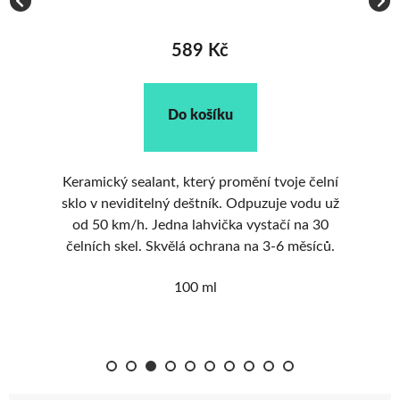
589 Kč
Do košíku
Keramický sealant, který promění tvoje čelní
h
sklo v neviditelný deštník. Odpuzuje vodu už
S
od 50 km/h. Jedna lahvička vystačí na 30
od
skvělý 
čelních skel. Skvělá ochrana na 3-6 měsíců.
A
100 ml