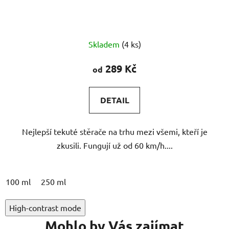
Průměrné
Skladem
(4 ks)
hodnocení
produktu
289 Kč
od
je
5,0
DETAIL
z
5
Nejlepší tekuté stěrače na trhu mezi všemi, kteří je
hvězdiček.
zkusili. Fungují už od 60 km/h....
100 ml
250 ml
High-contrast mode
Mohlo by Vás zajímat