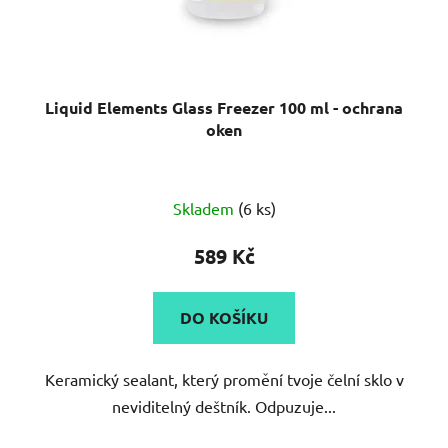
Liquid Elements Glass Freezer 100 ml - ochrana
oken
Průměrné
Skladem
(6 ks)
hodnocení
produktu
589 Kč
je
5,0
DO KOŠÍKU
z
5
Keramický sealant, který promění tvoje čelní sklo v
hvězdiček.
neviditelný deštník. Odpuzuje...