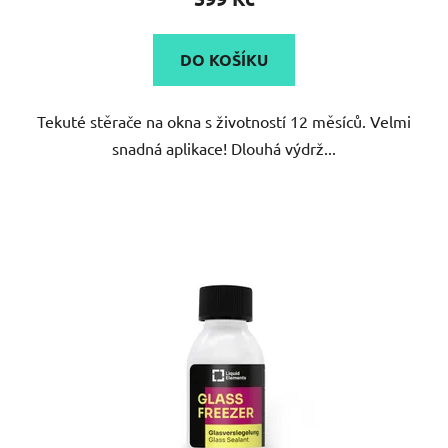
je
4,6
DO KOŠÍKU
z
5
Tekuté stěrače na okna s životností 12 měsíců. Velmi
hvězdiček.
snadná aplikace! Dlouhá výdrž...