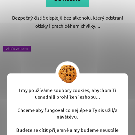
Bezpečný čistič displejů bez alkoholu, který odstraní
otisky i prach během chvilky....
VÝBĚR VARIANT
I my používáme soubory cookies, abychom Ti
usnadnili prohlížení eshopu...
Chceme aby fungoval co nejlépe a Ty sis užil/a
návštěvu.
Budete se cítit příjemně a my budeme neustále