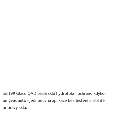
hvězdiček.
Soft99 Glaco QAD přidá sklu hydrofobní ochranu kdykoli
umýváš auto - jednoduchá aplikace bez leštění a složité
přípravy skla.