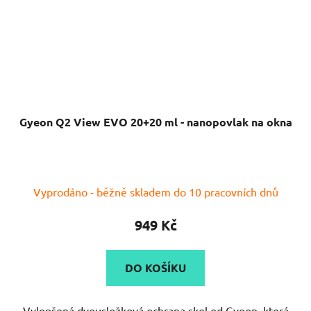
Gyeon Q2 View EVO 20+20 ml - nanopovlak na okna
Průměrné
Vyprodáno - běžně skladem do 10 pracovních dnů
hodnocení
produktu
949 Kč
je
5,0
DO KOŠÍKU
z
5
Vylepšená dvousložková ochrana skel od Gyeon, která
hvězdiček.