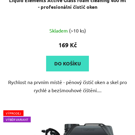
Liquid Elements Active Glass foam cleaning 400 ml
- profesionální čistič oken
Skladem
(>10 ks)
169 Kč
DO KOŠÍKU
Rychlost na prvním místě - pěnový čistič oken a skel pro
rychlé a bezšmouhové čištění....
VÝPRODEJ
VÝBĚR VARIANT