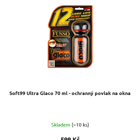
Soft99 Ultra Glaco 70 ml - ochranný povlak na okna
Průměrné
Skladem
(>10 ks)
hodnocení
produktu
599 Kč