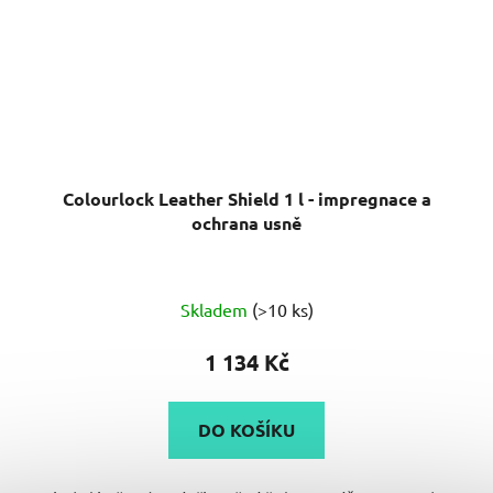
Colourlock Leather Shield 1 l - impregnace a
ochrana usně
Průměrné
Skladem
(>10 ks)
hodnocení
produktu
1 134 Kč
je
5,0
DO KOŠÍKU
z
5