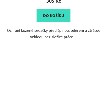
305 Kč
je
5,0
DO KOŠÍKU
z
5
Ochrání kožené sedačky před špínou, oděrem a ztrátou
hvězdiček.
vzhledu bez složité práce....