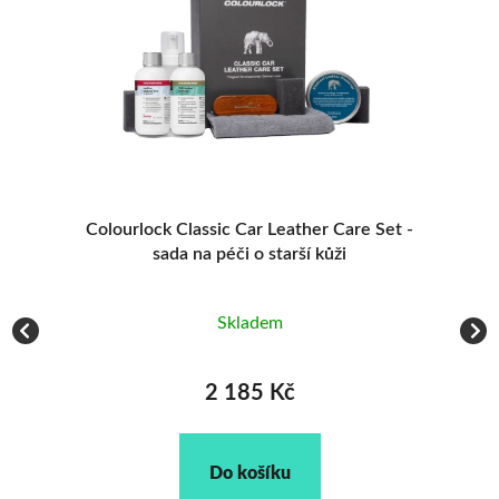
-
Colourlock Classic Car Leather Care Set -
sada na péči o starší kůži
Vy
Skladem
2 185 Kč
Do košíku