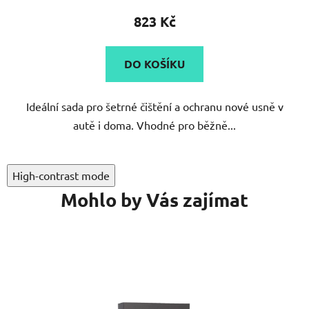
produktu
823 Kč
je
5,0
DO KOŠÍKU
z
5
Ideální sada pro šetrné čištění a ochranu nové usně v
hvězdiček.
autě i doma. Vhodné pro běžně...
High-contrast mode
Mohlo by Vás zajímat