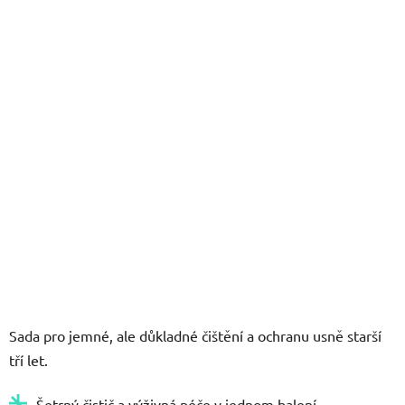
5
hvězdiček.
Sada pro jemné, ale důkladné čištění a ochranu usně starší
tří let.
Šetrný čistič a výživná péče v jednom balení.