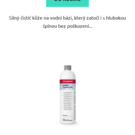
z
5
Silný čistič kůže na vodní bázi, který zatočí i s hlubokou
hvězdiček.
špínou bez poškození...