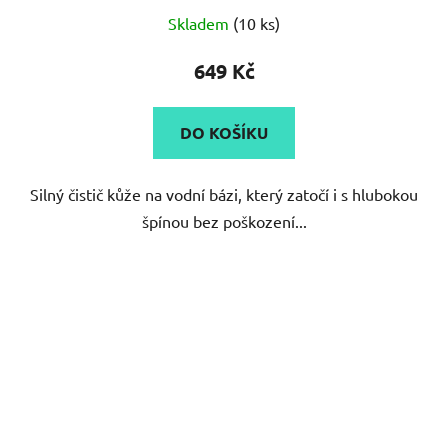
Průměrné
Skladem
(10 ks)
hodnocení
produktu
649 Kč
je
5,0
DO KOŠÍKU
z
5
Silný čistič kůže na vodní bázi, který zatočí i s hlubokou
hvězdiček.
špínou bez poškození...