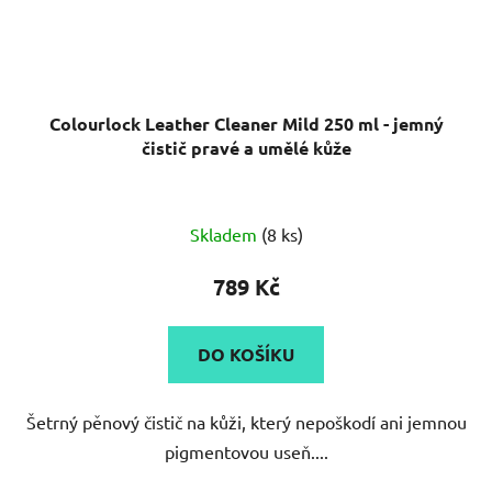
Colourlock Leather Cleaner Mild 250 ml - jemný
čistič pravé a umělé kůže
Průměrné
Skladem
(8 ks)
hodnocení
produktu
789 Kč
je
5,0
DO KOŠÍKU
z
5
Šetrný pěnový čistič na kůži, který nepoškodí ani jemnou
hvězdiček.
pigmentovou useň....