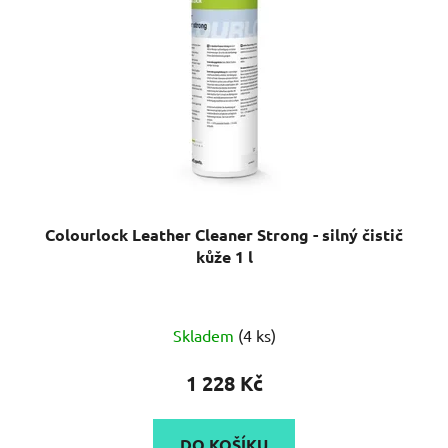
Colourlock Leather Cleaner Strong - silný čistič
kůže 1 l
Průměrné
Skladem
(4 ks)
hodnocení
produktu
1 228 Kč
je
5,0
DO KOŠÍKU