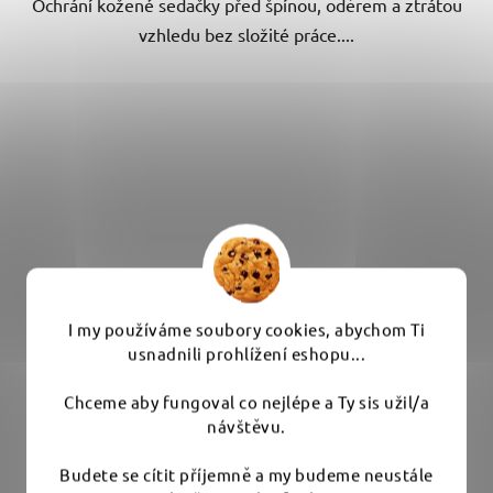
Ochrání kožené sedačky před špínou, oděrem a ztrátou
hvězdiček.
vzhledu bez složité práce....
I my používáme soubory cookies, abychom Ti
usnadnili prohlížení eshopu...
Chceme aby fungoval co nejlépe a Ty sis užil/a
návštěvu.
Budete se cítit příjemně a my budeme neustále
Colourlock Artificial Leather Protector 100 ml -