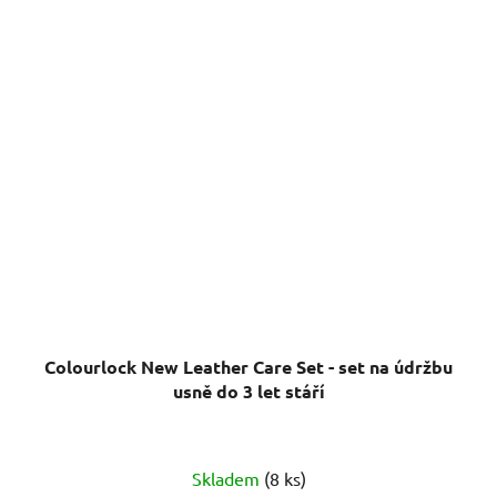
Colourlock New Leather Care Set - set na údržbu
usně do 3 let stáří
Průměrné
Skladem
(8 ks)
hodnocení