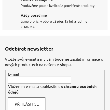
Prodáváme pouze kvalitní a prověřené produkty.
Vždy poradíme
Jsme profíci v oboru už přes 15 let a radíme
ZDARMA.
Z
á
Odebírat newsletter
p
a
Vložte svůj e-mail a my vám budeme zasílat informace o
t
nových produktech na našem e-shopu.
í
E-mail
Vložením e-mailu souhlasíte s
ochranou osobních
údajů
PŘIHLÁSIT SE