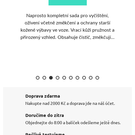
Naprosto kompletní sada pro vyčištění,
oživení včetně změkčení a ochrany starší
kože
kožené výbavy ve voze. Vrací kůži pružnost a
přirozený vzhled. Obsahuje čistič, změkčující
olej i tradiční ochranný vosk - a včechno
potřebné příslušenství. Ideální pro klasické
vozy a youngtimery.
Doprava zdarma
Nakupte nad 2000 Kč a doprava jde na náš účet.
Doručíme do zítra
Objednejte do 8:00 a balíček odešleme ještě dnes.
Pečlivě testujeme