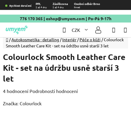
Přejít
PPL
Zásilkovna
Osobní odběr Brno
Rychlost doručení
2 až 4 dny
2 až 4 dny
Ihned
na
obsah
776 170 365
|
eshop@umyem.com
| Po-Pá 9-17h
Hledat
NÁKU
CZK
KOŠÍ
Domů
/
Autokosmetika - detailing
/
Interiér
/
Péče o kůži
/
Colourlock
Smooth Leather Care Kit - set na údržbu usně starší 3 let
Colourlock Smooth Leather Care
Kit - set na údržbu usně starší 3
let
Průměrné
4 hodnocení
Podrobnosti hodnocení
hodnocení
Značka:
Colourlock
produktu
je
5,0
z