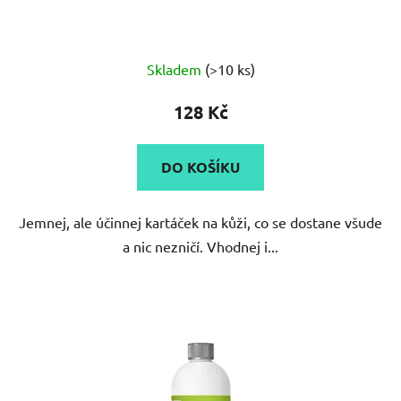
Průměrné
Skladem
(>10 ks)
hodnocení
produktu
128 Kč
je
3,3
DO KOŠÍKU
z
5
Jemnej, ale účinnej kartáček na kůži, co se dostane všude
hvězdiček.
a nic nezničí. Vhodnej i...