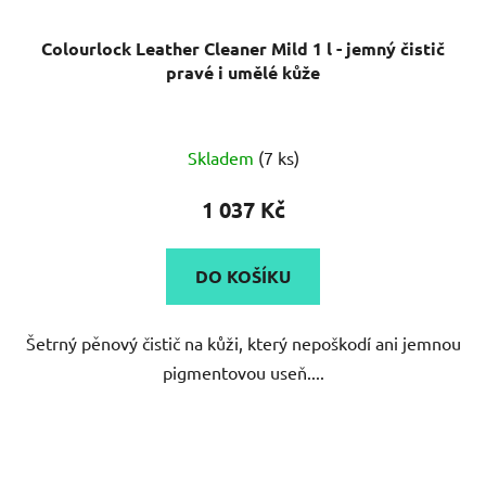
Colourlock Leather Cleaner Mild 1 l - jemný čistič
pravé i umělé kůže
Průměrné
Skladem
(7 ks)
hodnocení
produktu
1 037 Kč
je
5,0
DO KOŠÍKU
z
5
Šetrný pěnový čistič na kůži, který nepoškodí ani jemnou
hvězdiček.
pigmentovou useň....