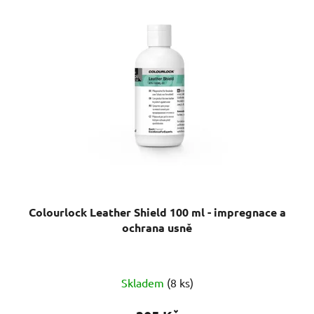
Colourlock Leather Shield 100 ml - impregnace a
ochrana usně
Průměrné
Skladem
(8 ks)
hodnocení
produktu