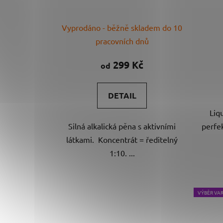
Vyprodáno - běžně skladem do 10
pracovních dnů
299 Kč
od
DETAIL
Liq
Silná alkalická pěna s aktivními
perfe
látkami. Koncentrát = ředitelný
1:10. ...
VÝBĚR VA