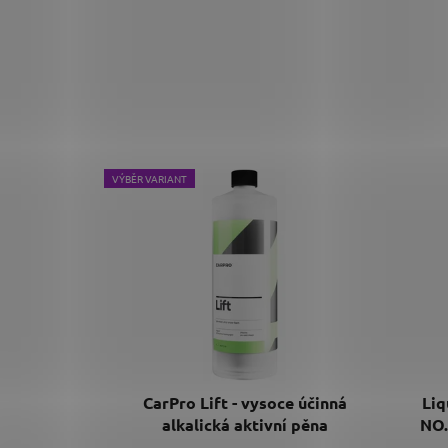
VÝBĚR VARIANT
CarPro Lift - vysoce účinná
Liq
alkalická aktivní pěna
NO.