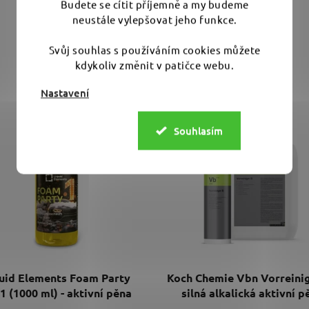
Budete se cítit příjemně a my budeme
neustále vylepšovat jeho funkce.
Svůj souhlas s používáním cookies můžete
kdykoliv změnit v patičce webu.
Související produkty
Nastavení
VÝBĚR VARIANT
Souhlasím
uid Elements Foam Party
Koch Chemie Vbn Vorreinig
1 (1000 ml) - aktivní pěna
silná alkalická aktivní p