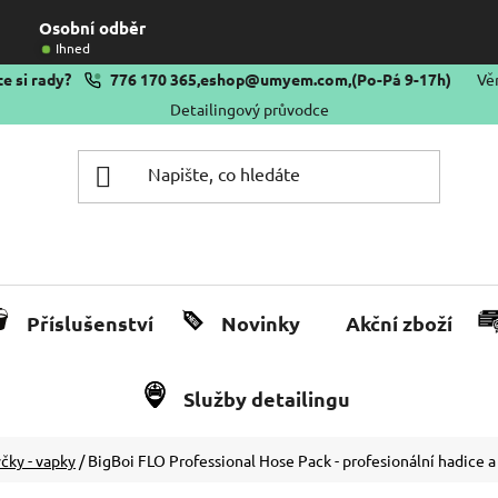
Osobní odběr
Ihned
e si rady?
776 170 365
,
eshop@umyem.com
,
(Po-Pá 9-17h)
Vě
Detailingový průvodce
Příslušenství
Novinky
Akční zboží
Služby detailingu
čky - vapky
/
BigBoi FLO Professional Hose Pack - profesionální hadice a