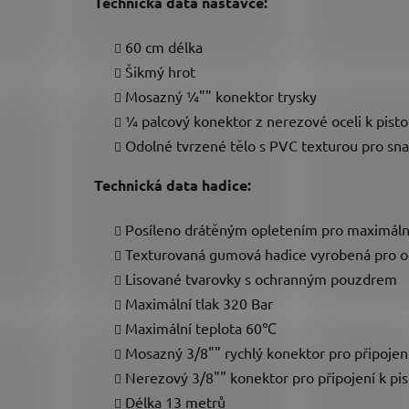
Technická data nástavce:
60 cm délka
Šikmý hrot
Mosazný ¼"" konektor trysky
¼ palcový konektor z nerezové oceli k pistol
Odolné tvrzené tělo s PVC texturou pro sn
Technická data hadice:
Posíleno drátěným opletením pro maximáln
Texturovaná gumová hadice vyrobená pro o
Lisované tvarovky s ochranným pouzdrem
Maximální tlak 320 Bar
Maximální teplota 60℃
Mosazný 3/8"" rychlý konektor pro připojen
Nerezový 3/8"" konektor pro připojení k pis
Délka 13 metrů