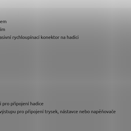
cem
ním
ivní rychloupínací konektor na hadici
 pro připojení hadice
výstupu pro připojení trysek, nástavce nebo napěňovače