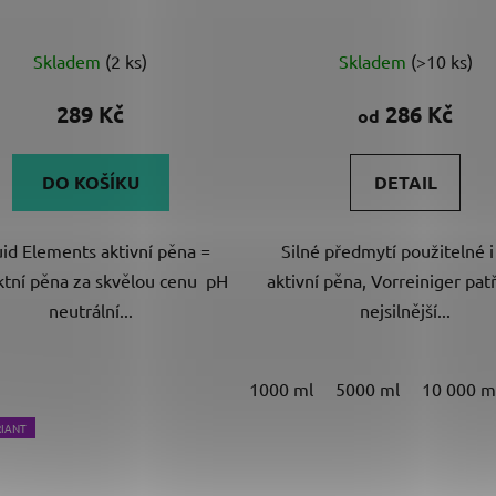
Průměrné
Skladem
(2 ks)
Skladem
(>10 ks)
hodnocení
produktu
289 Kč
286 Kč
od
je
4,8
DO KOŠÍKU
DETAIL
z
5
uid Elements aktivní pěna =
Silné předmytí použitelné i
hvězdiček.
ktní pěna za skvělou cenu pH
aktivní pěna, Vorreiniger pat
neutrální...
nejsilnější...
1000 ml
5000 ml
10 000 m
RIANT