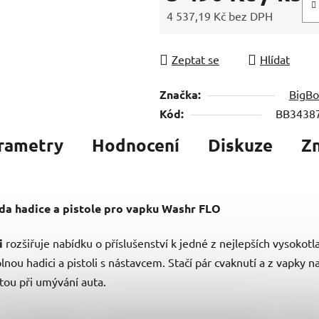
4 537,19 Kč bez DPH
Měrná cena:
Zeptat se
Hlídat
Značka:
BigBo
Kód:
BB3438
rametry
Hodnocení
Diskuze
Z
ada hadice a pistole pro vapku Washr FLO
i
rozšiřuje nabídku o příslušenství k jedné z nejlepších vysokot
dolnou hadici a pistoli s nástavcem. Stačí pár cvaknutí a z vap
itou při umývání auta.