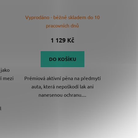
Průměrné
Vyprodáno - běžně skladem do 10
hodnocení
pracovních dnů
produktu
je
1 129 Kč
5,0
z
DO KOŠÍKU
5
 jako
hvězdiček.
ří mezi
Prémiová aktivní pěna na předmytí
auta, která nepoškodí lak ani
nanesenou ochranu....
l