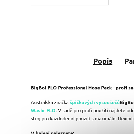
Popis
Pa
BigBoi FLO Professional Hose Pack - profi s
Australská značka
špičkových vysoušečů
BigBo
Washr FLO
. V sadě pro profi použití najdete o
stroj pro každodenní použití s maximální flexibil
V balení naleznete: