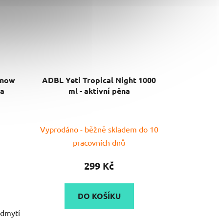
Snow
ADBL Yeti Tropical Night 1000
na
ml - aktivní pěna
Průměrné
Vyprodáno - běžně skladem do 10
hodnocení
pracovních dnů
produktu
je
299 Kč
4,0
z
DO KOŠÍKU
5
edmytí
hvězdiček.