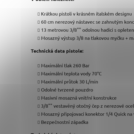
Krátkou pistoli v krásném italském designu
60 cm nerezový nástavec se zahnutým kon
13 metrovou 3/8"" odolnou hadici s oplete
Mosazný výstup 3/8 na tlakovou myčku + mas
Technická data pistole:
Maximální tlak 260 Bar
Maximální teplota vody 70°C
Maximální průtok 30 L/min
Odolné tvrzené pouzdro
Masivní mosazná vnitřní konstrukce
3/8"" vestavěný otočný čep z nerezové oceli
Mosazný připojovací konektor 1/4 Quick na 
Bezpečnostní západka