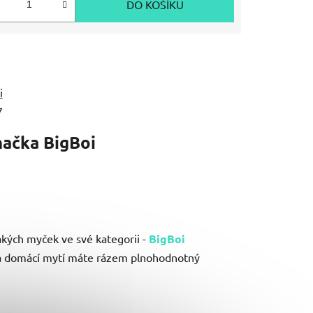
DO KOŠÍKU
i
7
načka
BigBoi
lakých myček ve své kategorii -
BigBoi
ky na domácí mytí máte rázem plnohodnotný