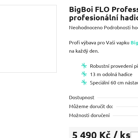
BigBoi FLO Profess
profesionální hadic
Průměrné
Neohodnoceno
Podrobnosti ho
hodnocení
Profi výbava pro Vaši vapku
Bi
produktu
na každý den.
je
0,0
Robustní provedení pi
z
13 m odolná hadice
5
Speciální 60 cm násta
hvězdiček.
Dostupnost
Můžeme doručit do:
Možnosti doručení
5 490 Kč
/ ks