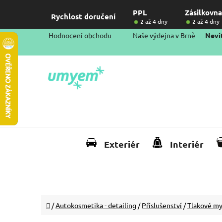
Přejít
PPL
Zásilkovna
na
Rychlost doručení
2 až 4 dny
2 až 4 dny
obsah
Hodnocení obchodu
Naše výdejna v Brně
Nevít
Exteriér
Interiér
Domů
/
Autokosmetika - detailing
/
Příslušenství
/
Tlakové my