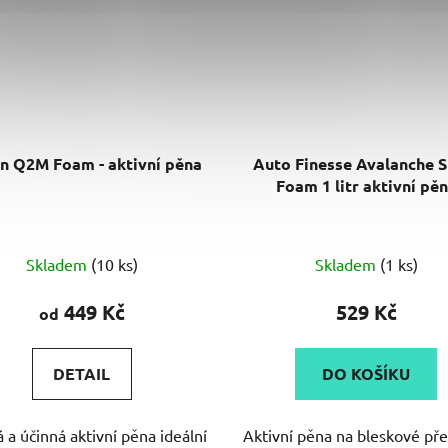
n Q2M Foam - aktivní pěna
Auto Finesse Avalanche 
Foam 1 litr aktivní pě
Průměrné
Průměrné
Skladem
(10 ks)
Skladem
(1 ks)
hodnocení
hodnocení
produktu
produktu
449 Kč
529 Kč
od
je
je
5,0
5,0
DETAIL
DO KOŠÍKU
z
z
5
5
 a účinná aktivní pěna ideální
Aktivní pěna na bleskové př
hvězdiček.
hvězdiček.