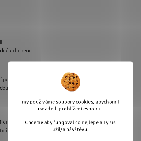
i
adné uchopení
í pevnost
dolnost
I my používáme soubory cookies, abychom Ti
usnadnili prohlížení eshopu...
í k myčce
Chceme aby fungoval co nejlépe a Ty sis
užil/a návštěvu.
toli