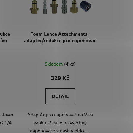
dukce
Foam Lance Attachments -
čům
adaptér/redukce pro napěňovač
Průměrné
Skladem
(4 ks)
hodnocení
produktu
329 Kč
je
5,0
DETAIL
z
5
ástavec
Adaptér pro napěňovač na Vaši
hvězdiček.
 G 1/4
vapku. Pasuje na všechny
napěňovače v naší nabídce....