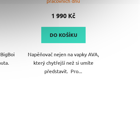
pracovních dnů
produktu
je
1 990 Kč
5,0
z
DO KOŠÍKU
5
hvězdiček.
 BigBoi
Napěňovač nejen na vapky AVA,
auta.
který chytřejší než si umíte
představit. Pro...