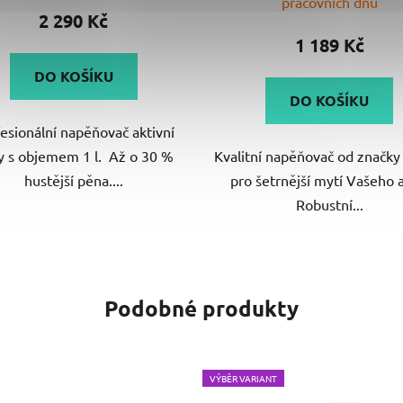
pracovních dnů
produktu
2 290 Kč
je
1 189 Kč
5,0
DO KOŠÍKU
z
DO KOŠÍKU
5
esionální napěňovač aktivní
hvězdiček.
y s objemem 1 l. Až o 30 %
Kvalitní napěňovač od značky
hustější pěna....
pro šetrnější mytí Vašeho 
Robustní...
Podobné produkty
VÝBĚR VARIANT