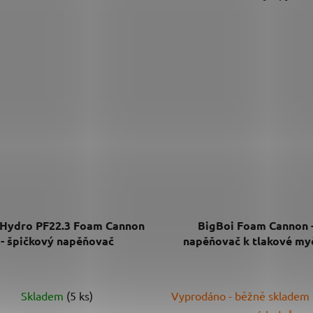
Hydro PF22.3 Foam Cannon
BigBoi Foam Cannon 
- špičkový napěňovač
napěňovač k tlakové my
Průměrné
Skladem
(5 ks)
Vyprodáno - běžně skladem
hodnocení