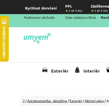
Přejít
PPL
Zásilkovna
na
Rychlost doručení
2 až 4 dny
2 až 4 dny
obsah
Hodnocení obchodu
Naše výdejna v Brně
Nevít
Exteriér
Interiér
Domů
/
Autokosmetika - detailing
/
Exteriér
/
Aktivní pěny
/
A