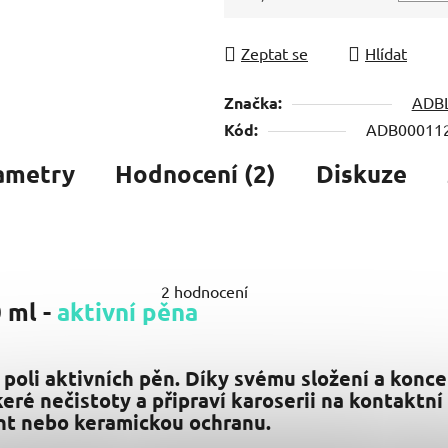
Měrná cena:
Zeptat se
Hlídat
Značka:
ADB
Kód:
ADB00011
ametry
Hodnocení (2)
Diskuze
2 hodnocení
 ml -
aktivní pěna
a poli aktivních pěn. Díky svému složení a konc
eré nečistoty a připraví karoserii na kontaktní
nt nebo keramickou ochranu.