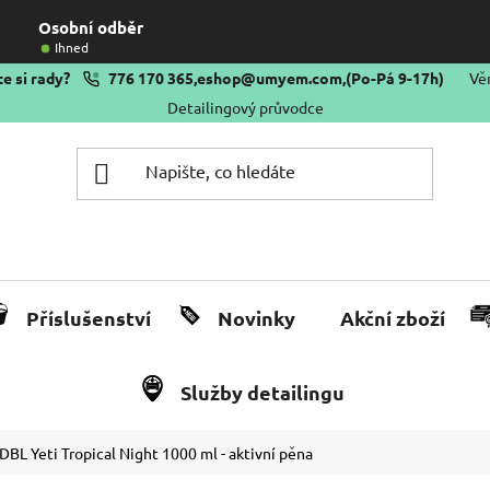
Osobní odběr
Ihned
e si rady?
776 170 365
,
eshop@umyem.com
,
(Po-Pá 9-17h)
Vě
Detailingový průvodce
Příslušenství
Novinky
Akční zboží
Služby detailingu
DBL Yeti Tropical Night 1000 ml - aktivní pěna