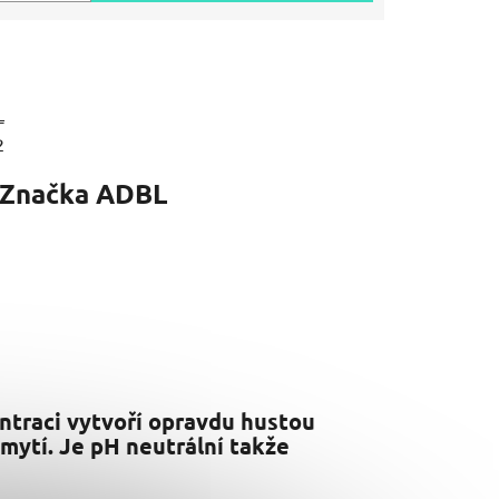
L
2
Značka
ADBL
entraci vytvoří opravdu hustou
 mytí. Je pH neutrální takže