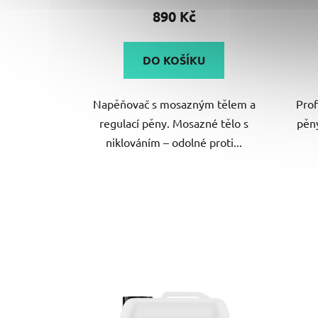
produktu
890 Kč
je
5,0
DO KOŠÍKU
z
5
Napěňovač s mosazným tělem a
Prof
hvězdiček.
regulací pěny. Mosazné tělo s
pěn
niklováním – odolné proti...