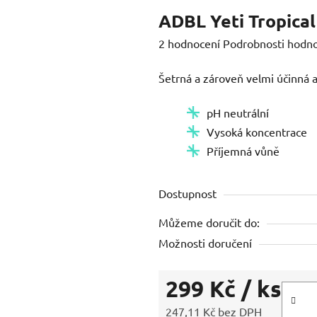
ADBL Yeti Tropical
Průměrné
2 hodnocení
Podrobnosti hodn
hodnocení
Šetrná a zároveň velmi účinná a
produktu
je
pH neutrální
4,0
Vysoká koncentrace
z
Příjemná vůně
5
hvězdiček.
Dostupnost
Můžeme doručit do:
Možnosti doručení
299 Kč
/ ks
247,11 Kč bez DPH