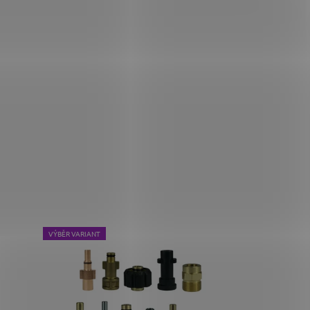
VÝBĚR VARIANT