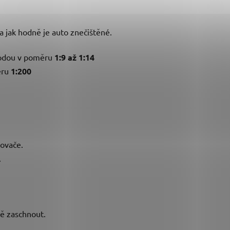
a jak hodně je auto znečištěné.
odou v poměru
1:9 až 1:14
ěru
1:200
ovače.
.
ě zaschnout.