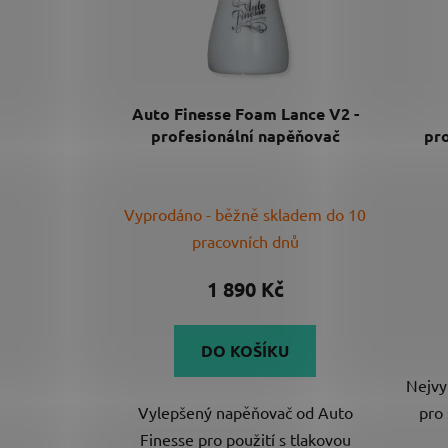
Auto Finesse Foam Lance V2 -
profesionální napěňovač
pr
Průměrné
Vyprodáno - běžně skladem do 10
hodnocení
pracovních dnů
produktu
je
1 890 Kč
5,0
z
DO KOŠÍKU
5
Nejvy
hvězdiček.
Vylepšený napěňovač od Auto
pro 
Finesse pro použití s tlakovou