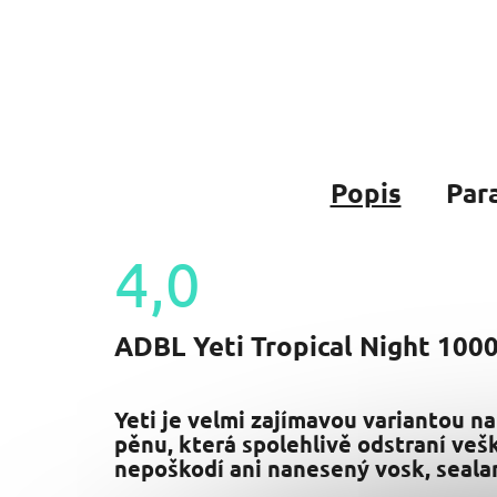
Popis
Par
4,0
Průměrné
hodnocení
ADBL Yeti Tropical Night 1000
produktu
je
4,0
z
Yeti je velmi zajímavou variantou n
5
pěnu, která spolehlivě odstraní vešk
hvězdiček.
nepoškodí ani nanesený vosk, seala