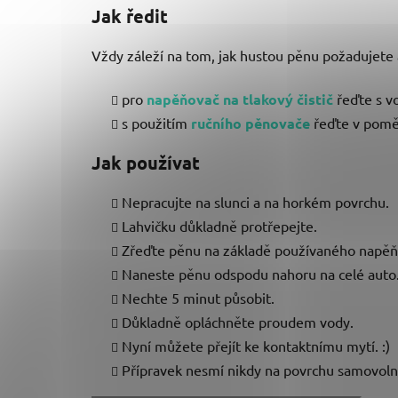
Jak ředit
Vždy záleží na tom, jak hustou pěnu požadujete 
pro
napěňovač na tlakový čistič
řeďte
s v
s použitím
ručního pěnovače
řeďte v pom
Jak používat
Nepracujte na slunci a na horkém povrchu.
Lahvičku důkladně protřepejte.
Zřeďte pěnu na základě používaného napěň
Naneste pěnu odspodu nahoru na celé auto
Nechte 5 minut působit.
Důkladně opláchněte proudem vody.
Nyní můžete přejít ke kontaktnímu mytí. :)
Přípravek nesmí nikdy na povrchu samovoln