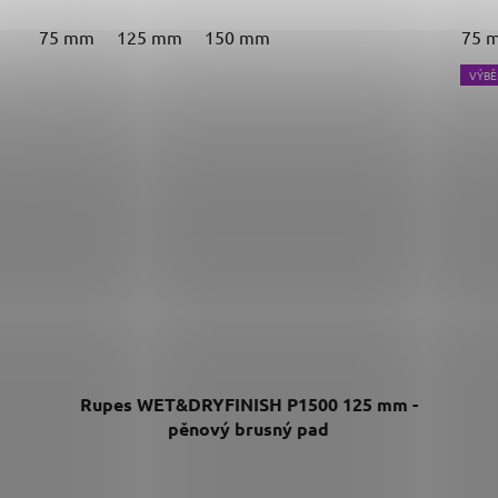
75 mm
125 mm
150 mm
75 
VÝBĚ
Rupes WET&DRYFINISH P1500 125 mm -
pěnový brusný pad