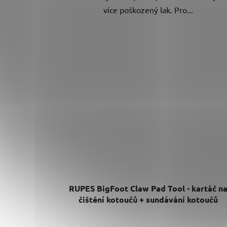
více poškozený lak. Pro...
RUPES BigFoot Claw Pad Tool - kartáč n
čištění kotoučů + sundávání kotoučů