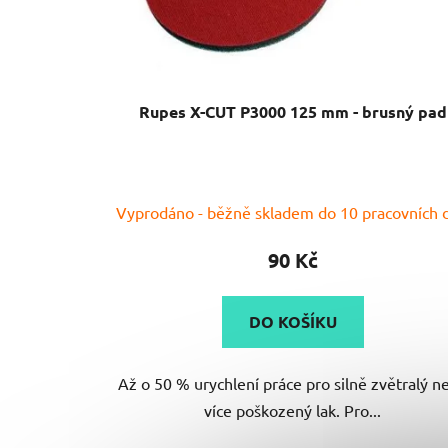
d
u
k
t
Rupes X-CUT P3000 125 mm - brusný pad
ů
Průměrné
Vyprodáno - běžně skladem do 10 pracovních 
hodnocení
produktu
90 Kč
je
5,0
DO KOŠÍKU
z
5
Až o 50 % urychlení práce pro silně zvětralý n
hvězdiček.
více poškozený lak. Pro...