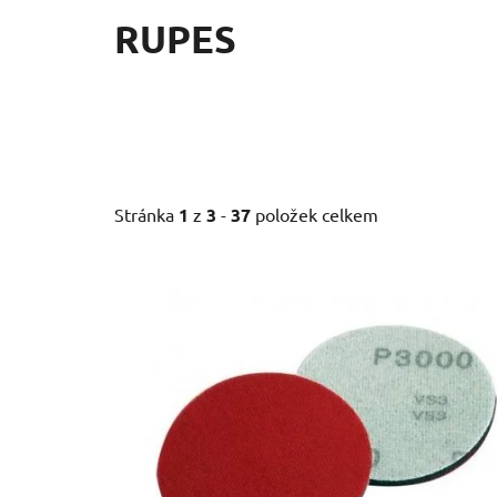
RUPES
Stránka
1
z
3
-
37
položek celkem
V
ý
p
i
s
p
r
o