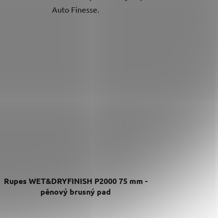
Auto Finesse.
Rupes WET&DRYFINISH P2000 75 mm -
pěnový brusný pad