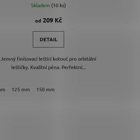
Skladem
(10 ks)
hodnocení
produktu
209 Kč
od
je
5,0
DETAIL
z
5
Jemný finišovací leštící kotouč pro orbitální
hvězdiček.
leštičky. Kvalitní pěna. Perfektní...
mm
125 mm
150 mm