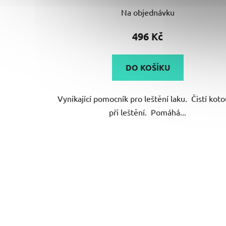
Na objednávku
496 Kč
DO KOŠÍKU
Vynikající pomocník pro leštění laku. Čistí kot
při leštění. Pomáhá...