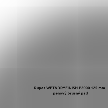
Rupes WET&DRYFINISH P2000 125 mm -
pěnový brusný pad