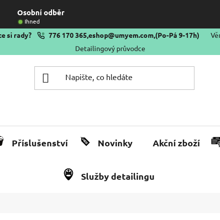
Osobní odběr
Ihned
e si rady?
776 170 365
,
eshop@umyem.com
,
(Po-Pá 9-17h)
Vě
Detailingový průvodce
Příslušenství
Novinky
Akční zboží
Služby detailingu