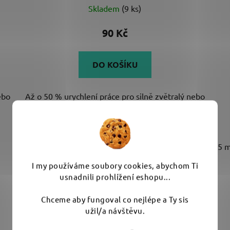
Skladem
(9 ks)
90 Kč
DO KOŠÍKU
ebo
Až o 50 % urychlení práce pro silně zvětralý nebo
více poškozený lak. Pro...
75 
I my používáme soubory cookies, abychom Ti
usnadnili prohlížení eshopu...
Chceme aby fungoval co nejlépe a Ty sis
užil/a návštěvu.