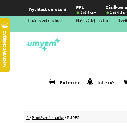
Přejít
PPL
Zásilkovna
na
Rychlost doručení
2 až 4 dny
2 až 4 dny
obsah
Hodnocení obchodu
Naše výdejna v Brně
Nevít
Exteriér
Interiér
Domů
/
Prodávané značky
/
RUPES