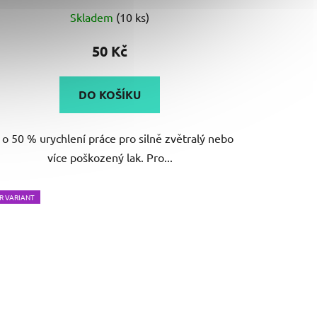
Skladem
(10 ks)
50 Kč
DO KOŠÍKU
 o 50 % urychlení práce pro silně zvětralý nebo
více poškozený lak. Pro...
R VARIANT