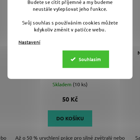
Budete se cítit příjemně a my budeme
neustále vylepšovat jeho funkce.
Svůj souhlas s používáním cookies můžete
kdykoliv změnit v patičce webu.
Nastavení
Rupes WET&DRYFINISH P3000 75 mm -
N
Souhlasím
pěnový brusný pad
Skladem
(10 ks)
50 Kč
DO KOŠÍKU
ebo
Až o 50 % urychlení práce pro silně zvětralý nebo
Sa