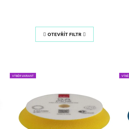
OTEVŘÍT FILTR
VÝBĚR VARIANT
VÝBĚ