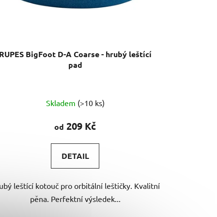
k
t
ů
RUPES BigFoot D-A Coarse - hrubý leštící
pad
Průměrné
Skladem
(>10 ks)
hodnocení
produktu
209 Kč
od
je
5,0
DETAIL
z
5
ubý leštící kotouč pro orbitální leštičky. Kvalitní
hvězdiček.
pěna. Perfektní výsledek...