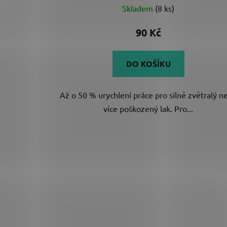
Skladem
(8 ks)
90 Kč
DO KOŠÍKU
Až o 50 % urychlení práce pro silně zvětralý n
více poškozený lak. Pro...